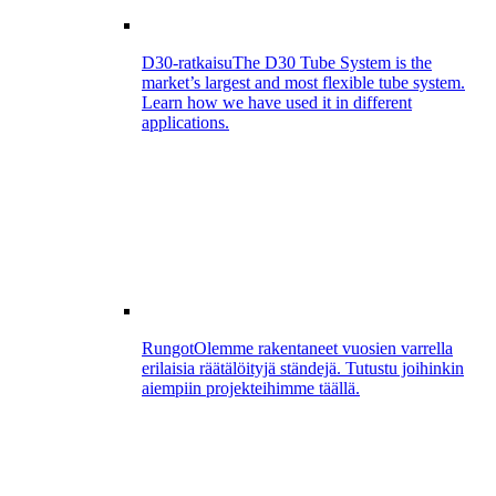
D30-ratkaisu
The D30 Tube System is the
market’s largest and most flexible tube system.
Learn how we have used it in different
applications.
Rungot
Olemme rakentaneet vuosien varrella
erilaisia räätälöityjä ständejä. Tutustu joihinkin
aiempiin projekteihimme täällä.