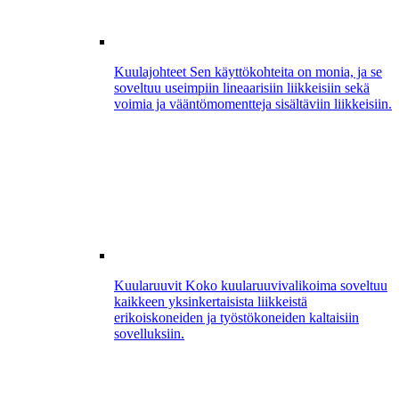
Kuulajohteet
Sen käyttökohteita on monia, ja se
soveltuu useimpiin lineaarisiin liikkeisiin sekä
voimia ja vääntömomentteja sisältäviin liikkeisiin.
Kuularuuvit
Koko kuularuuvivalikoima soveltuu
kaikkeen yksinkertaisista liikkeistä
erikoiskoneiden ja työstökoneiden kaltaisiin
sovelluksiin.