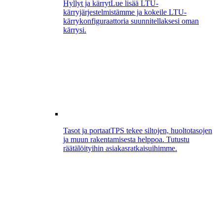
Hyllyt ja kärryt
Lue lisää LTU-
kärryjärjestelmistämme ja kokeile LTU-
kärrykonfiguraattoria suunnitellaksesi oman
kärrysi.
Tasot ja portaat
TPS tekee siltojen, huoltotasojen
ja muun rakentamisesta helppoa. Tutustu
räätälöityihin asiakasratkaisuihimme.