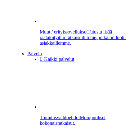
Muut / erityissovellukset
Tutustu lisää
räätälöityihin ratkaisuihimme, jotka on luotu
asiakkaillemme.
Palvelu
Kaikki palvelut
Toimitusvaihtoehdot
Monipuoliset
kokonaisratkaisut.