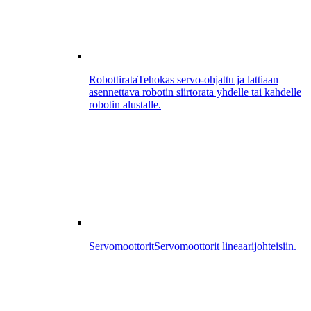
Robottirata
Tehokas servo-ohjattu ja lattiaan
asennettava robotin siirtorata yhdelle tai kahdelle
robotin alustalle.
Servomoottorit
Servomoottorit lineaarijohteisiin.