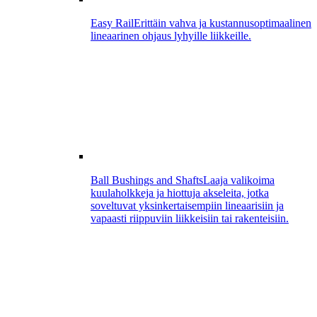
Easy Rail
Erittäin vahva ja kustannusoptimaalinen
lineaarinen ohjaus lyhyille liikkeille.
Ball Bushings and Shafts
Laaja valikoima
kuulaholkkeja ja hiottuja akseleita, jotka
soveltuvat yksinkertaisempiin lineaarisiin ja
vapaasti riippuviin liikkeisiin tai rakenteisiin.