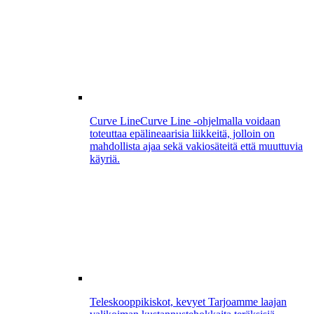
Curve Line
Curve Line -ohjelmalla voidaan
toteuttaa epälineaarisia liikkeitä, jolloin on
mahdollista ajaa sekä vakiosäteitä että muuttuvia
käyriä.
Teleskooppikiskot, kevyet
Tarjoamme laajan