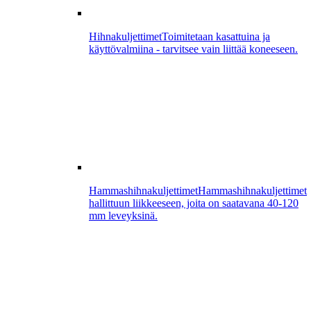
Hihnakuljettimet
Toimitetaan kasattuina ja
käyttövalmiina - tarvitsee vain liittää koneeseen.
Hammashihnakuljettimet
Hammashihnakuljettimet
hallittuun liikkeeseen, joita on saatavana 40-120
mm leveyksinä.