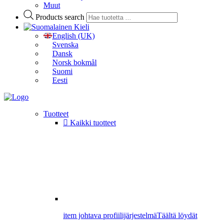
Muut
Products search
Kieli
English (UK)
Svenska
Dansk
Norsk bokmål
Suomi
Eesti
Tuotteet
Kaikki tuotteet
item johtava profiilijärjestelmä
Täältä löydät