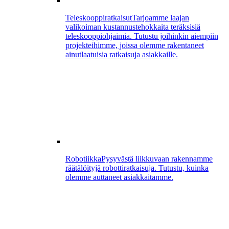
Teleskooppiratkaisut
Tarjoamme laajan
valikoiman kustannustehokkaita teräksisiä
teleskooppiohjaimia. Tutustu joihinkin aiempiin
projekteihimme, joissa olemme rakentaneet
ainutlaatuisia ratkaisuja asiakkaille.
Robotiikka
Pysyvästä liikkuvaan rakennamme
räätälöityjä robottiratkaisuja. Tutustu, kuinka
olemme auttaneet asiakkaitamme.