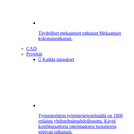
Täydelliset mekaaniset ratkaisut
Mekaaniset
kokonaisratkaisut.
CAD
Projektit
Kaikki tapaukset
Työpisteet
item työpistejärjestelmällä on 1800
erilaista yhdistelmämahdollisuutta. Käytä
konfiguraattoria rakentaaksesi tuotantoosi
sopivan ratkaisun.