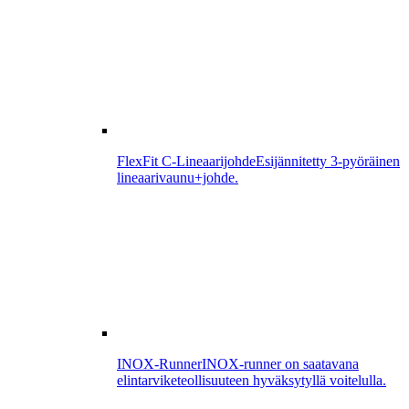
FlexFit C-Lineaarijohde
Esijännitetty 3-pyöräinen
lineaarivaunu+johde.
INOX-Runner
INOX-runner on saatavana
elintarviketeollisuuteen hyväksytyllä voitelulla.