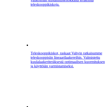
valikoiman kustannustehokkaita teräksisiä
teleskooppikiskoja.
Teleskooppikiskot, raskaat
Vahvin ratkaisumme
teleskooppisiin lineaarilaakereihin. Valmistettu
kuulalaakeriteräksestä optimaalisen kuormituksen
ja käyttöiän varmistamiseksi.