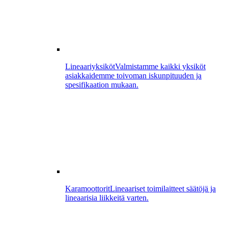
Lineaariyksiköt
Valmistamme kaikki yksiköt
asiakkaidemme toivoman iskunpituuden ja
spesifikaation mukaan.
Karamoottorit
Lineaariset toimilaitteet säätöjä ja
lineaarisia liikkeitä varten.