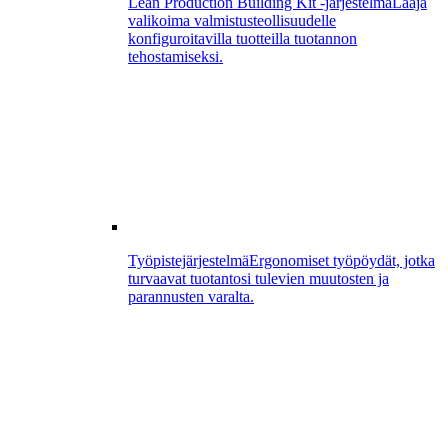
Lean Production Building Kit -järjestelmä
Laaja
valikoima valmistusteollisuudelle
konfiguroitavilla tuotteilla tuotannon
tehostamiseksi.
Työpistejärjestelmä
Ergonomiset työpöydät, jotka
turvaavat tuotantosi tulevien muutosten ja
parannusten varalta.