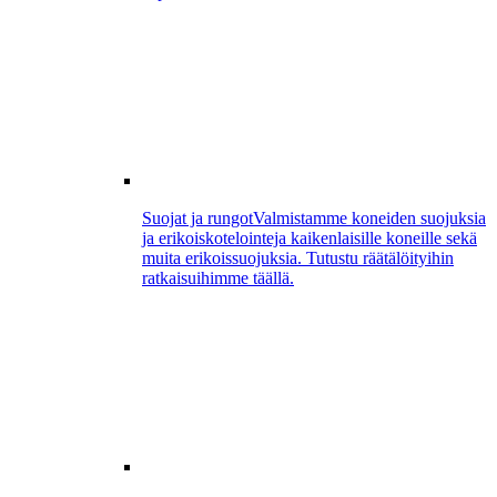
Suojat ja rungot
Valmistamme koneiden suojuksia
ja erikoiskotelointeja kaikenlaisille koneille sekä
muita erikoissuojuksia. Tutustu räätälöityihin
ratkaisuihimme täällä.