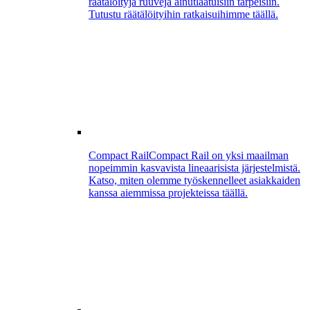
räätälöityjä ruuveja ainutlaatuisiin tarpeisiin.
Tutustu räätälöityihin ratkaisuihimme täällä.
Compact Rail
Compact Rail on yksi maailman
nopeimmin kasvavista lineaarisista järjestelmistä.
Katso, miten olemme työskennelleet asiakkaiden
kanssa aiemmissa projekteissa täällä.