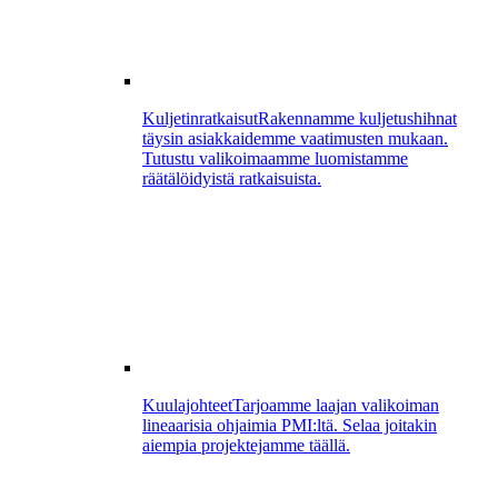
Kuljetinratkaisut
Rakennamme kuljetushihnat
täysin asiakkaidemme vaatimusten mukaan.
Tutustu valikoimaamme luomistamme
räätälöidyistä ratkaisuista.
Kuulajohteet
Tarjoamme laajan valikoiman
lineaarisia ohjaimia PMI:ltä. Selaa joitakin
aiempia projektejamme täällä.