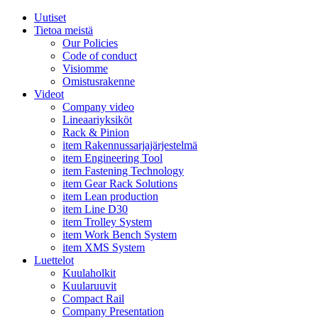
Uutiset
Tietoa meistä
Our Policies
Code of conduct
Visiomme
Omistusrakenne
Videot
Company video
Lineaariyksiköt
Rack & Pinion
item Rakennussarjajärjestelmä
item Engineering Tool
item Fastening Technology
item Gear Rack Solutions
item Lean production
item Line D30
item Trolley System
item Work Bench System
item XMS System
Luettelot
Kuulaholkit
Kuularuuvit
Compact Rail
Company Presentation