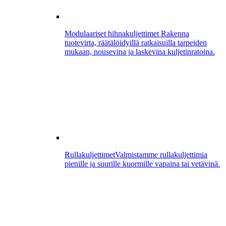
Modulaariset hihnakuljettimet
Rakenna
tuotevirta, räätälöidyillä ratkaisuilla tarpeiden
mukaan, nousevina ja laskevina kuljetinratoina.
Rullakuljettimet
Valmistamme rullakuljettimia
pienille ja suurille kuormille vapaina tai vetävinä.