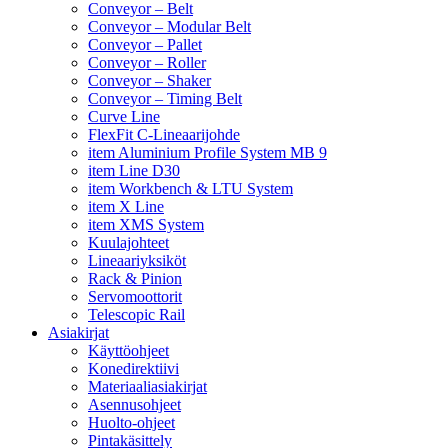
Conveyor – Belt
Conveyor – Modular Belt
Conveyor – Pallet
Conveyor – Roller
Conveyor – Shaker
Conveyor – Timing Belt
Curve Line
FlexFit C-Lineaarijohde
item Aluminium Profile System MB 9
item Line D30
item Workbench & LTU System
item X Line
item XMS System
Kuulajohteet
Lineaariyksiköt
Rack & Pinion
Servomoottorit
Telescopic Rail
Asiakirjat
Käyttöohjeet
Konedirektiivi
Materiaaliasiakirjat
Asennusohjeet
Huolto-ohjeet
Pintakäsittely