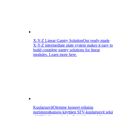
X-Y-Z Linear Gantry Solution
Our ready-made
X-Y-Z intermediate plate system makes it easy to
build complete gantry solutions for linear
modules. Learn more here.
Kuularuuvit
Olemme luoneet erilaisia
puristusratkaisuja käyttäen SFV-kuularuuvit sekä