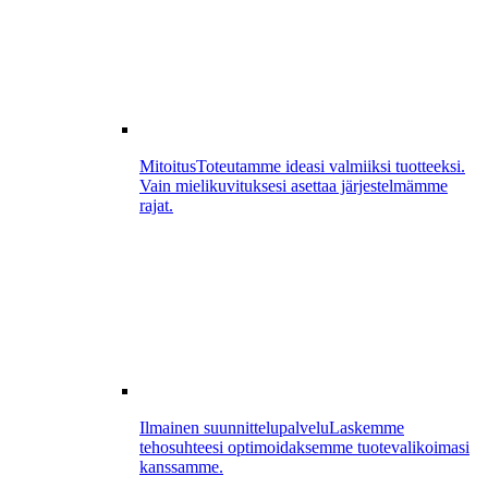
Mitoitus
Toteutamme ideasi valmiiksi tuotteeksi.
Vain mielikuvituksesi asettaa järjestelmämme
rajat.
Ilmainen suunnittelupalvelu
Laskemme
tehosuhteesi optimoidaksemme tuotevalikoimasi
kanssamme.