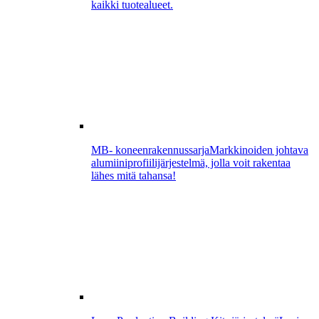
kaikki tuotealueet.
MB- koneenrakennussarja
Markkinoiden johtava
alumiiniprofiilijärjestelmä, jolla voit rakentaa
lähes mitä tahansa!