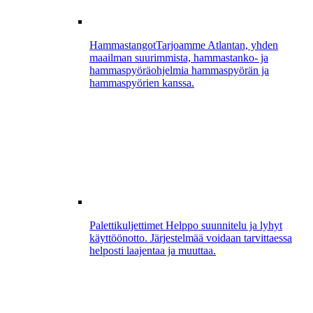
Hammastangot
Tarjoamme Atlantan, yhden
maailman suurimmista, hammastanko- ja
hammaspyöräohjelmia hammaspyörän ja
hammaspyörien kanssa.
Palettikuljettimet
Helppo suunnitelu ja lyhyt
käyttöönotto. Järjestelmää voidaan tarvittaessa
helposti laajentaa ja muuttaa.