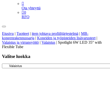
Ota yhteyttä
0
RFQ
Etusivu
|
Tuotteet
|
item johtava profiilijärjestelmä
|
MB-
koneenrakennussarja
|
Koneiden ja työpisteiden lisävarusteet
|
Valaistus ja virransyöttö
|
Valaistus
|
Spotlight 6W LED 35° with
Flexible Tube
Valitse luokka