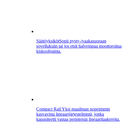
Säätöyksiköt
Sopii pysty-/vaakasuoraan
sovelluksiin tai jos etsit halvempaa moottoroitua
kiskoohjainta.
Compact Rail
Yksi maailman nopeimmin
kasvavista lineaarijärjestelmistä, jonka
kapasiteetti vastaa perinteisiä lineaarilaakereita.