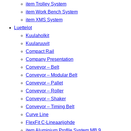
item Trolley System
item Work Bench System
item XMS System
Luettelot
Kuulaholkit
Kuularuuvit
Compact Rail
Company Presentation
Conveyor – Belt
Conveyor – Modular Belt
Conveyor – Pallet
Conveyor – Roller
Conveyor – Shaker
Conveyor – Timing Belt
Curve Line
FlexFit C-Lineaarijohde
item Aluminium Profile System MB 9