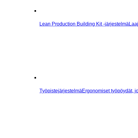
Lean Production Building Kit -järjestelmä
Laaj
Työpistejärjestelmä
Ergonomiset työpöydät, jo