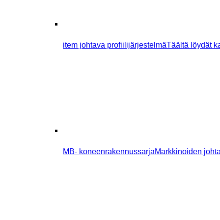
item johtava profiilijärjestelmä
Täältä löydät ka
MB- koneenrakennussarja
Markkinoiden johtav