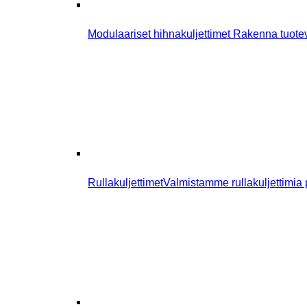
Modulaariset hihnakuljettimet
Rakenna tuotevir
Rullakuljettimet
Valmistamme rullakuljettimia p