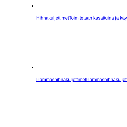
Hihnakuljettimet
Toimitetaan kasattuina ja käyt
Hammashihnakuljettimet
Hammashihnakuljetti