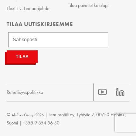
Tilaa painetut katalogit
FlexFit C-Lineaarijohde
TILAA UUTISKIRJEEMME
Rehellisyyspolitiikka
©
| item profiili oy, Lyhtytie 7, 00750 Helsinki,
AluFlex Group 2026
Suomi |
+358 9 854 56 50