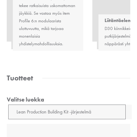
tekee ratkaisuista uskomattoman
jäykkiä. Se vastaa myös
item
Liitäntäelemen
Profile 6:n modulaarista
ulottuvuutta, mikä tarjoaa
D30 kiinnikkeiden 
monenlaisia
putkijärjestelmän t
yhdistelymahdollisuuksia.
näppärästi yhteen
Tuotteet
Valitse luokka