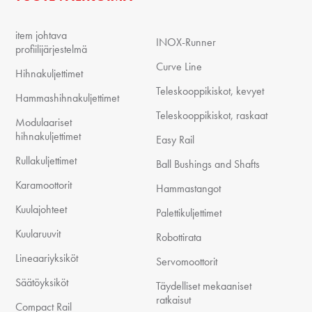
item johtava
INOX-Runner
profiilijärjestelmä
Curve Line
Hihnakuljettimet
Teleskooppikiskot, kevyet
Hammashihnakuljettimet
Teleskooppikiskot, raskaat
Modulaariset
hihnakuljettimet
Easy Rail
Rullakuljettimet
Ball Bushings and Shafts
Karamoottorit
Hammastangot
Kuulajohteet
Palettikuljettimet
Kuularuuvit
Robottirata
Lineaariyksiköt
Servomoottorit
Säätöyksiköt
Täydelliset mekaaniset
ratkaisut
Compact Rail