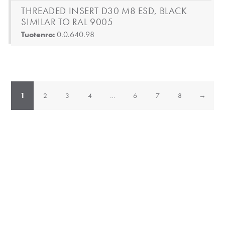
THREADED INSERT D30 M8 ESD, BLACK
SIMILAR TO RAL 9005
Tuotenro:
0.0.640.98
1
2
3
4
…
6
7
8
→