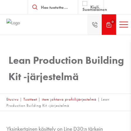
Products
search
Kieli
0
Lean Production Building
Kit -järjestelmä
Etusivu
|
Tuotteet
|
item johtava profiilijärjestelmä
|
Lean
Production Building Kit -järjestelmä
Yksinkertainen käsittely on Line D30:n tärkein