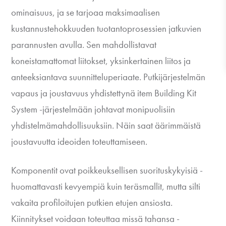
ominaisuus, ja se tarjoaa maksimaalisen
kustannustehokkuuden tuotantoprosessien jatkuvien
parannusten avulla. Sen mahdollistavat
koneistamattomat liitokset, yksinkertainen liitos ja
anteeksiantava suunnitteluperiaate. Putkijärjestelmän
vapaus ja joustavuus yhdistettynä item Building Kit
System -järjestelmään johtavat monipuolisiin
yhdistelmämahdollisuuksiin. Näin saat äärimmäistä
joustavuutta ideoiden toteuttamiseen.
Komponentit ovat poikkeuksellisen suorituskykyisiä -
huomattavasti kevyempiä kuin teräsmallit, mutta silti
vakaita profiloitujen putkien etujen ansiosta.
Kiinnitykset voidaan toteuttaa missä tahansa -