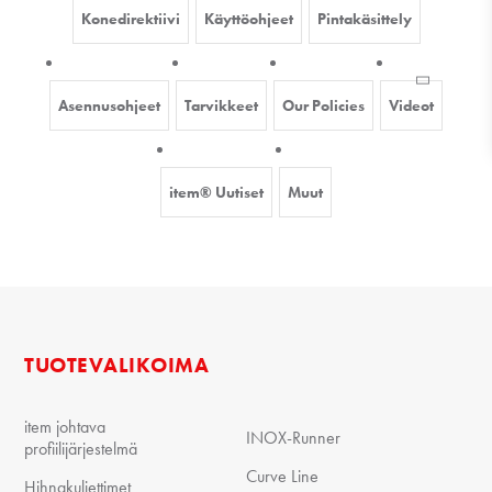
Konedirektiivi
Käyttöohjeet
Pintakäsittely
Asennusohjeet
Tarvikkeet
Our Policies
Videot
item® Uutiset
Muut
TUOTEVALIKOIMA
item johtava
INOX-Runner
profiilijärjestelmä
Curve Line
Hihnakuljettimet