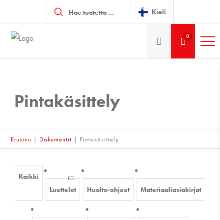
Products
search
Kieli
0
Pintakäsittely
Etusivu
|
Dokumentit
|
Pintakäsittely
Kaikki
Luettelot
Huolto-ohjeet
Materiaaliasiakirjat