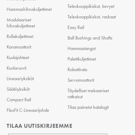
Teleskooppikiskot, kevyet
Hammashihnakuljettimet
Teleskooppikiskot, raskaat
Modulaariset
hihnakuljettimet
Easy Rail
Rullakuljettimet
Ball Bushings and Shafts
Karamoottorit
Hammastangot
Kuulajohteet
Palettikuljettimet
Kuularuuvit
Robottirata
Lineaariyksiköt
Servomoottorit
Säätöyksiköt
Täydelliset mekaaniset
ratkaisut
Compact Rail
Tilaa painetut katalogit
FlexFit C-Lineaarijohde
TILAA UUTISKIRJEEMME