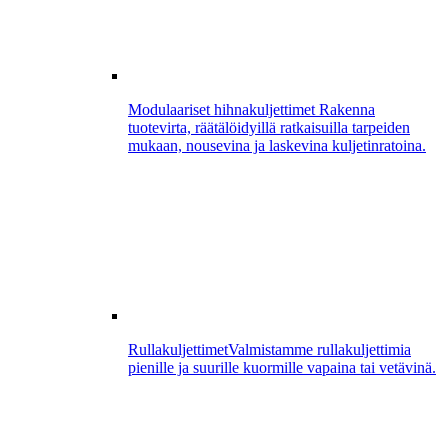
Modulaariset hihnakuljettimet
Rakenna
tuotevirta, räätälöidyillä ratkaisuilla tarpeiden
mukaan, nousevina ja laskevina kuljetinratoina.
Rullakuljettimet
Valmistamme rullakuljettimia
pienille ja suurille kuormille vapaina tai vetävinä.