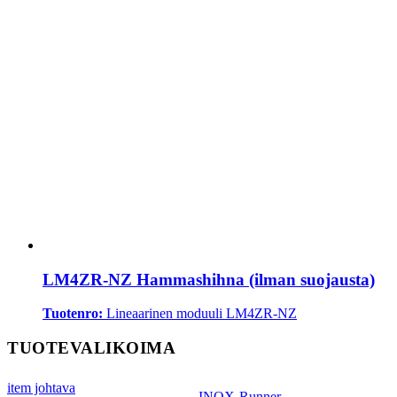
LM4ZR-NZ Hammashihna (ilman suojausta)
Tuotenro:
Lineaarinen moduuli LM4ZR-NZ
TUOTEVALIKOIMA
item johtava
INOX-Runner