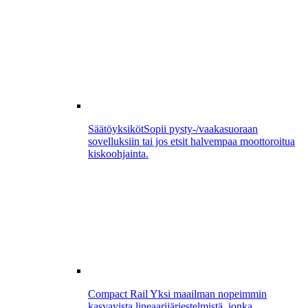
Säätöyksiköt
Sopii pysty-/vaakasuoraan
sovelluksiin tai jos etsit halvempaa moottoroitua
kiskoohjainta.
Compact Rail
Yksi maailman nopeimmin
kasvavista lineaarijärjestelmistä, jonka