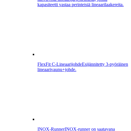
kapasiteetti vastaa perinteisiä lineaarilaakereita.
FlexFit C-Lineaarijohde
Esijännitetty 3-pyöräinen
lineaarivaunu+johde.
INOX-Runner
INOX-runner on saatavana