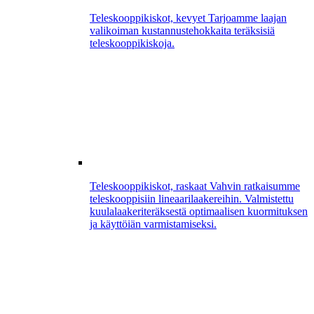
Teleskooppikiskot, kevyet
Tarjoamme laajan
valikoiman kustannustehokkaita teräksisiä
teleskooppikiskoja.
Teleskooppikiskot, raskaat
Vahvin ratkaisumme
teleskooppisiin lineaarilaakereihin. Valmistettu
kuulalaakeriteräksestä optimaalisen kuormituksen
ja käyttöiän varmistamiseksi.