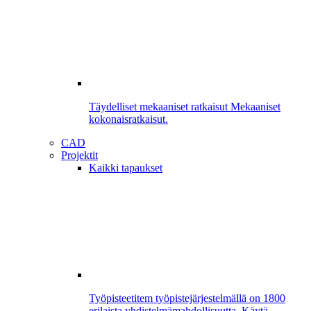
Täydelliset mekaaniset ratkaisut
Mekaaniset
kokonaisratkaisut.
CAD
Projektit
Kaikki tapaukset
Työpisteet
item työpistejärjestelmällä on 1800
erilaista yhdistelmämahdollisuutta. Käytä