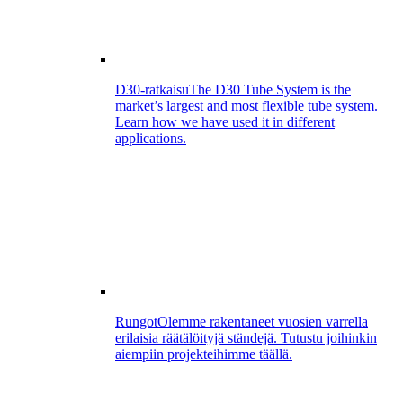
D30-ratkaisu
The D30 Tube System is the
market’s largest and most flexible tube system.
Learn how we have used it in different
applications.
Rungot
Olemme rakentaneet vuosien varrella
erilaisia räätälöityjä ständejä. Tutustu joihinkin
aiempiin projekteihimme täällä.