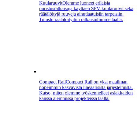
Kuularuuvit
Olemme luoneet erilaisia
puristusratkaisuja käyttäen SFV-kuularuuvit sekä
räätälöityjä ruuveja ainutlaatuisiin tarpeisiin.
Tutustu räätälöityihin ratkaisuihimme täällä.
Compact Rail
Compact Rail on yksi maailman
nopeimmin kasvavista lineaarisista järjestelmistä.
Katso, miten olemme työskennelleet asiakkaiden
kanssa aiemmissa projekteissa täällä.