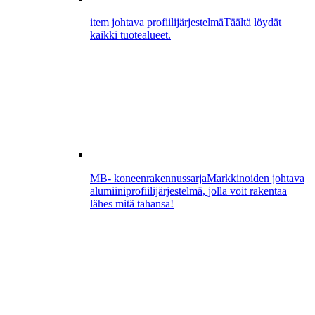
item johtava profiilijärjestelmä
Täältä löydät
kaikki tuotealueet.
MB- koneenrakennussarja
Markkinoiden johtava
alumiiniprofiilijärjestelmä, jolla voit rakentaa
lähes mitä tahansa!