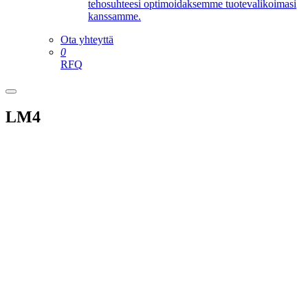
tehosuhteesi optimoidaksemme tuotevalikoimasi
kanssamme.
Ota yhteyttä
0
RFQ
LM4