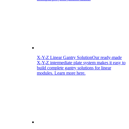
X-Y-Z Linear Gantry Solution
Our ready-made
X-Y-Z intermediate plate system makes it easy to
build complete gantry solutions for linear
modules. Learn more here.