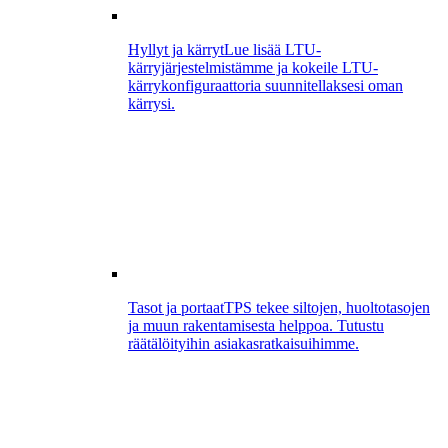
Hyllyt ja kärryt
Lue lisää LTU-
kärryjärjestelmistämme ja kokeile LTU-
kärrykonfiguraattoria suunnitellaksesi oman
kärrysi.
Tasot ja portaat
TPS tekee siltojen, huoltotasojen
ja muun rakentamisesta helppoa. Tutustu
räätälöityihin asiakasratkaisuihimme.