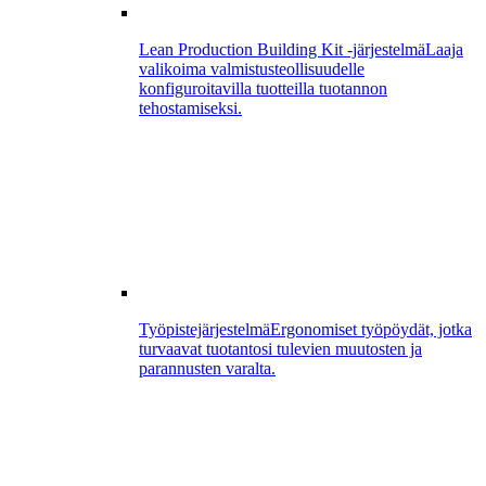
Lean Production Building Kit -järjestelmä
Laaja
valikoima valmistusteollisuudelle
konfiguroitavilla tuotteilla tuotannon
tehostamiseksi.
Työpistejärjestelmä
Ergonomiset työpöydät, jotka
turvaavat tuotantosi tulevien muutosten ja
parannusten varalta.