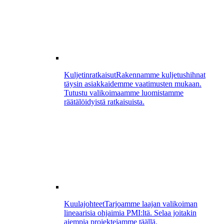
Kuljetinratkaisut
Rakennamme kuljetushihnat
täysin asiakkaidemme vaatimusten mukaan.
Tutustu valikoimaamme luomistamme
räätälöidyistä ratkaisuista.
Kuulajohteet
Tarjoamme laajan valikoiman
lineaarisia ohjaimia PMI:ltä. Selaa joitakin
aiempia projektejamme täällä.