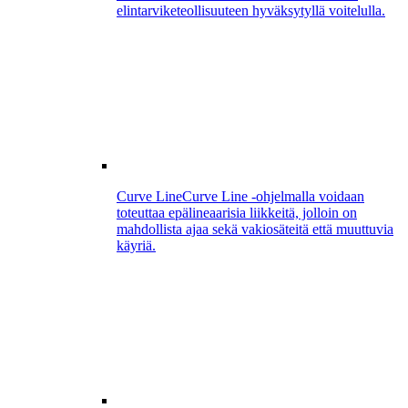
elintarviketeollisuuteen hyväksytyllä voitelulla.
Curve Line
Curve Line -ohjelmalla voidaan
toteuttaa epälineaarisia liikkeitä, jolloin on
mahdollista ajaa sekä vakiosäteitä että muuttuvia
käyriä.