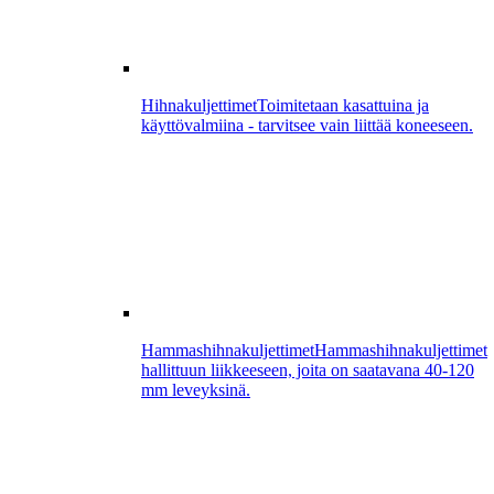
Hihnakuljettimet
Toimitetaan kasattuina ja
käyttövalmiina - tarvitsee vain liittää koneeseen.
Hammashihnakuljettimet
Hammashihnakuljettimet
hallittuun liikkeeseen, joita on saatavana 40-120
mm leveyksinä.