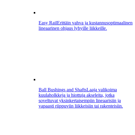
Easy Rail
Erittäin vahva ja kustannusoptimaalinen
lineaarinen ohjaus lyhyille liikkeille.
Ball Bushings and Shafts
Laaja valikoima
kuulaholkkeja ja hiottuja akseleita, jotka
soveltuvat yksinkertaisempiin lineaarisiin ja
vapaasti riippuviin liikkeisiin tai rakenteisiin.