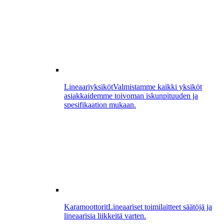
Lineaariyksiköt
Valmistamme kaikki yksiköt
asiakkaidemme toivoman iskunpituuden ja
spesifikaation mukaan.
Karamoottorit
Lineaariset toimilaitteet säätöjä ja
lineaarisia liikkeitä varten.