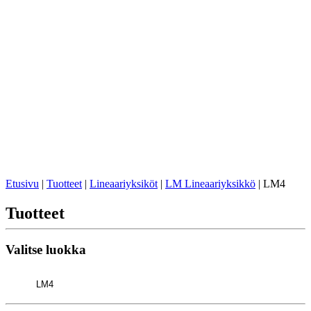
Etusivu
|
Tuotteet
|
Lineaariyksiköt
|
LM Lineaariyksikkö
|
LM4
Tuotteet
Valitse luokka