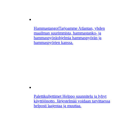
Hammastangot
Tarjoamme Atlantan, yhden
maailman suurimmista, hammastanko- ja
hammaspyöräohjelmia hammaspyörän ja
hammaspyörien kanssa.
Palettikuljettimet
Helppo suunnitelu ja lyhyt
käyttöönotto. Järjestelmää voidaan tarvittaessa
helposti laajentaa ja muuttaa.