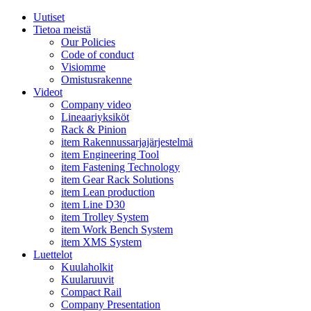
Uutiset
Tietoa meistä
Our Policies
Code of conduct
Visiomme
Omistusrakenne
Videot
Company video
Lineaariyksiköt
Rack & Pinion
item Rakennussarjajärjestelmä
item Engineering Tool
item Fastening Technology
item Gear Rack Solutions
item Lean production
item Line D30
item Trolley System
item Work Bench System
item XMS System
Luettelot
Kuulaholkit
Kuularuuvit
Compact Rail
Company Presentation