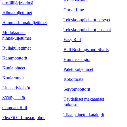
profiilijärjestelmä
Curve Line
Hihnakuljettimet
Teleskooppikiskot, kevyet
Hammashihnakuljettimet
Teleskooppikiskot, raskaat
Modulaariset
hihnakuljettimet
Easy Rail
Rullakuljettimet
Ball Bushings and Shafts
Karamoottorit
Hammastangot
Kuulajohteet
Palettikuljettimet
Kuularuuvit
Robottirata
Lineaariyksiköt
Servomoottorit
Säätöyksiköt
Täydelliset mekaaniset
ratkaisut
Compact Rail
Tilaa painetut katalogit
FlexFit C-Lineaarijohde