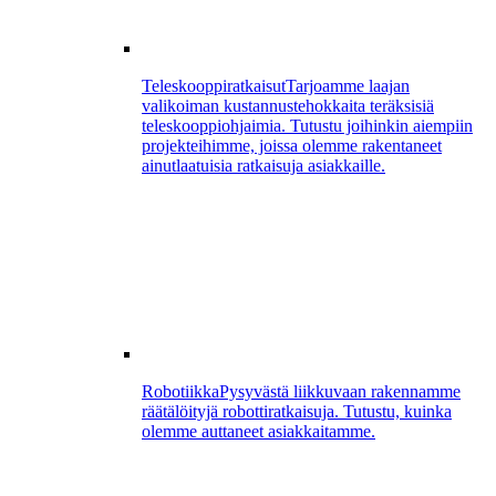
Teleskooppiratkaisut
Tarjoamme laajan
valikoiman kustannustehokkaita teräksisiä
teleskooppiohjaimia. Tutustu joihinkin aiempiin
projekteihimme, joissa olemme rakentaneet
ainutlaatuisia ratkaisuja asiakkaille.
Robotiikka
Pysyvästä liikkuvaan rakennamme
räätälöityjä robottiratkaisuja. Tutustu, kuinka
olemme auttaneet asiakkaitamme.