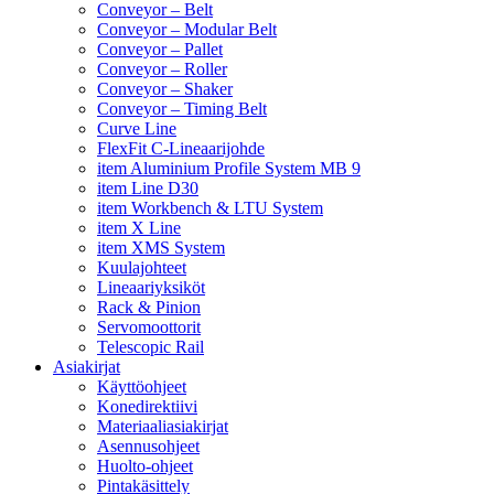
Conveyor – Belt
Conveyor – Modular Belt
Conveyor – Pallet
Conveyor – Roller
Conveyor – Shaker
Conveyor – Timing Belt
Curve Line
FlexFit C-Lineaarijohde
item Aluminium Profile System MB 9
item Line D30
item Workbench & LTU System
item X Line
item XMS System
Kuulajohteet
Lineaariyksiköt
Rack & Pinion
Servomoottorit
Telescopic Rail
Asiakirjat
Käyttöohjeet
Konedirektiivi
Materiaaliasiakirjat
Asennusohjeet
Huolto-ohjeet
Pintakäsittely