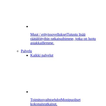
Muut / erityissovellukset
Tutustu lisää
räätälöityihin ratkaisuihimme, jotka on luotu
asiakkaillemme.
Palvelu
Kaikki palvelut
Toimitusvaihtoehdot
Monipuoliset
kokonaisratkaisut.