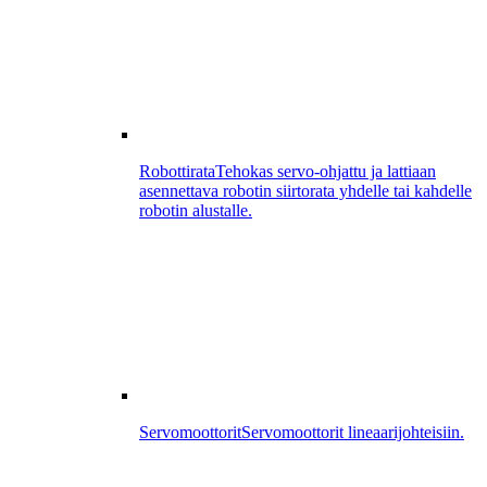
Robottirata
Tehokas servo-ohjattu ja lattiaan
asennettava robotin siirtorata yhdelle tai kahdelle
robotin alustalle.
Servomoottorit
Servomoottorit lineaarijohteisiin.