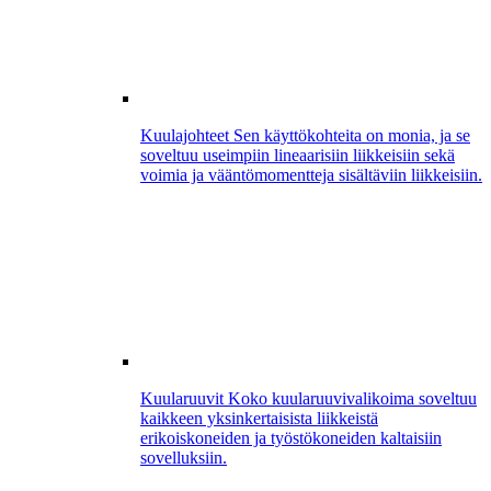
Kuulajohteet
Sen käyttökohteita on monia, ja se
soveltuu useimpiin lineaarisiin liikkeisiin sekä
voimia ja vääntömomentteja sisältäviin liikkeisiin.
Kuularuuvit
Koko kuularuuvivalikoima soveltuu
kaikkeen yksinkertaisista liikkeistä
erikoiskoneiden ja työstökoneiden kaltaisiin
sovelluksiin.