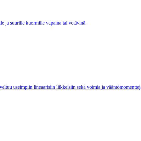
e ja suurille kuormille vapaina tai vetävinä.
ltuu useimpiin lineaarisiin liikkeisiin sekä voimia ja vääntömomentteja s