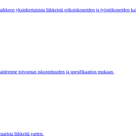
keen yksinkertaisista liikkeistä erikoiskoneiden ja työstökoneiden kalt
aidemme toivoman iskunpituuden ja spesifikaation mukaan.
eaarisia liikkeitä varten.