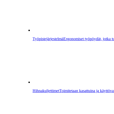
Työpistejärjestelmä
Ergonomiset työpöydät, jotka tu
Hihnakuljettimet
Toimitetaan kasattuina ja käyttöval