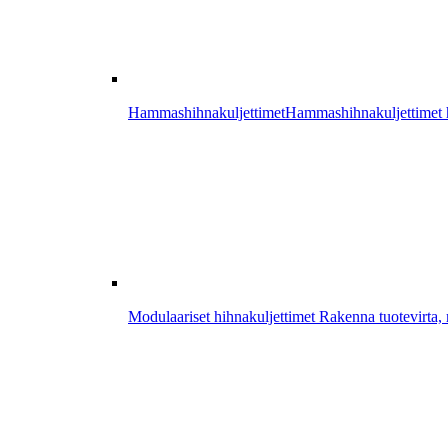
Hammashihnakuljettimet
Hammashihnakuljettimet ha
Modulaariset hihnakuljettimet
Rakenna tuotevirta, r