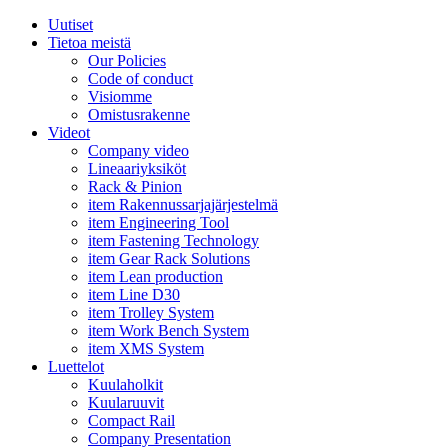
Uutiset
Tietoa meistä
Our Policies
Code of conduct
Visiomme
Omistusrakenne
Videot
Company video
Lineaariyksiköt
Rack & Pinion
item Rakennussarjajärjestelmä
item Engineering Tool
item Fastening Technology
item Gear Rack Solutions
item Lean production
item Line D30
item Trolley System
item Work Bench System
item XMS System
Luettelot
Kuulaholkit
Kuularuuvit
Compact Rail
Company Presentation