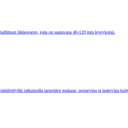
llittuun liikkeeseen, joita on saatavana 40-120 mm leveyksinä.
äätälöidyillä ratkaisuilla tarpeiden mukaan, nousevina ja laskevina kulje