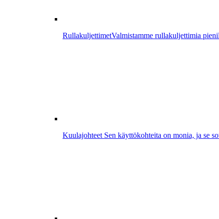
Rullakuljettimet
Valmistamme rullakuljettimia pienill
Kuulajohteet
Sen käyttökohteita on monia, ja se sove