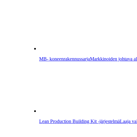
MB- koneenrakennussarja
Markkinoiden johtava alum
Lean Production Building Kit -järjestelmä
Laaja val