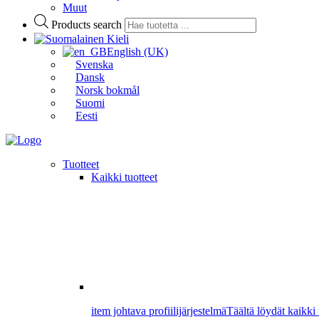
Muut
Products search
Kieli
English (UK)
Svenska
Dansk
Norsk bokmål
Suomi
Eesti
Tuotteet
Kaikki tuotteet
item johtava profiilijärjestelmä
Täältä löydät kaikki 