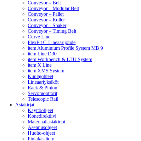
Conveyor – Belt
Conveyor – Modular Belt
Conveyor – Pallet
Conveyor – Roller
Conveyor – Shaker
Conveyor – Timing Belt
Curve Line
FlexFit C-Lineaarijohde
item Aluminium Profile System MB 9
item Line D30
item Workbench & LTU System
item X Line
item XMS System
Kuulajohteet
Lineaariyksiköt
Rack & Pinion
Servomoottorit
Telescopic Rail
Asiakirjat
Käyttöohjeet
Konedirektiivi
Materiaaliasiakirjat
Asennusohjeet
Huolto-ohjeet
Pintakäsittely