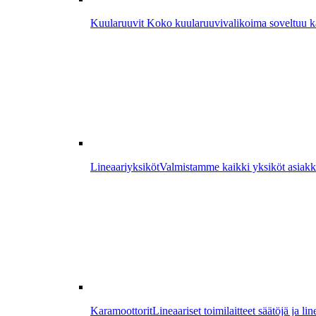
Kuularuuvit
Koko kuularuuvivalikoima soveltuu kaik
Lineaariyksiköt
Valmistamme kaikki yksiköt asiakk
Karamoottorit
Lineaariset toimilaitteet säätöjä ja lin