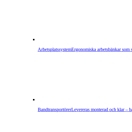
Arbetsplatssystem
Ergonomiska arbetsbänkar som sä
Bandtransportörer
Levereras monterad och klar – bar