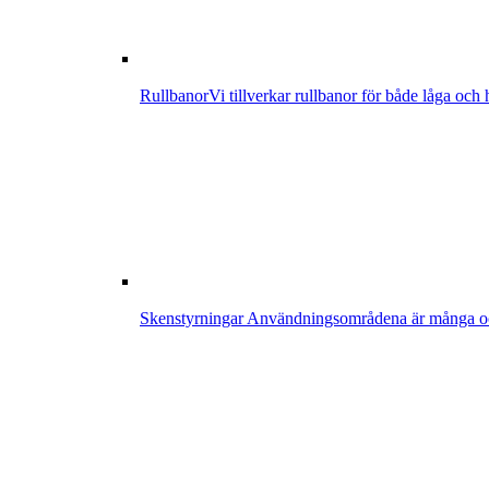
Rullbanor
Vi tillverkar rullbanor för både låga och
Skenstyrningar
Användningsområdena är många och p