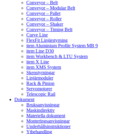
Conveyor – Belt
Conveyor – Modular Belt
Conveyor – Pallet
Conveyor – Roller
Conveyor – Shaker
Conveyor – Timing Belt
Curve Line
FlexFit Linjärstyrning
item Aluminium Profile System MB 9
item Line D30
item Workbench & LTU System
item X Line
item XMS System
Skenstyrningar
Linjärmoduler
Rack & Pinion
Servomotorer
Telescopic Rail
Dokument
Bruksanvisningar
Maskindirektiv
Materiella dokument
Monteringsanvisningar
Underhållsinstruktioner
Ytbehandling