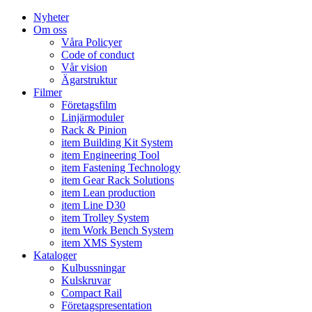
Nyheter
Om oss
Våra Policyer
Code of conduct
Vår vision
Ägarstruktur
Filmer
Företagsfilm
Linjärmoduler
Rack & Pinion
item Building Kit System
item Engineering Tool
item Fastening Technology
item Gear Rack Solutions
item Lean production
item Line D30
item Trolley System
item Work Bench System
item XMS System
Kataloger
Kulbussningar
Kulskruvar
Compact Rail
Företagspresentation