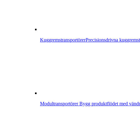
Kuggremstransportörer
Precisionsdrivna kuggremstr
Modultransportörer
Bygg produktflödet med vändni