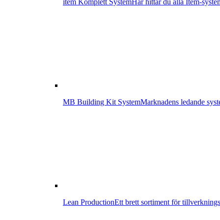
item Komplett System
Här hittar du alla Item-syste
MB Building Kit System
Marknadens ledande syste
Lean Production
Ett brett sortiment för tillverknin