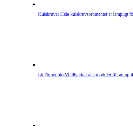
Kulskruvar
Hela kulskruvsortimentet är lämpligt för
Linjärmoduler
Vi tillverkar alla moduler för att up