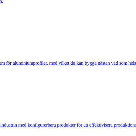
m.
m för aluminiumprofiler, med vilket du kan bygga nästan vad som hels
gsindustrin med konfigurerbara produkter för att effektivisera produktion