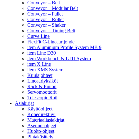
Conveyor – Belt
Conveyor – Modular Belt
Conveyor – Pallet
Conveyor – Roller
Conveyor – Shaker
Conveyor – Timing Belt
Curve Line
FlexFit C-Lineaarijohde
item Aluminium Profile System MB 9
item Line D30
item Workbench & LTU System
item X Line
item XMS System
Kuulajohteet
Lineaariyksiköt
Rack & Pinion
Servomoottorit
Telescopic Rail
Asiakirjat
Käyttöohjeet
Konedirektiivi
Materiaaliasiakirjat
Asennusohjeet
Huolto-ohjeet
Pintakäsittely