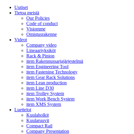
Uutiset
Tietoa meistä
Our Policies
Code of conduct
Visiomme
Omistusrakenne
Videot
Company video
Lineaariyksiköt
Rack & Pinion
item Rakennussarjajärjestelmä
item Engineering Tool
item Fastening Technology
item Gear Rack Solutions
item Lean production
item Line D30
item Trolley System
item Work Bench System
item XMS System
Luettelot
Kuulaholkit
Kuularuuvit
Compact Rail
Company Presentation