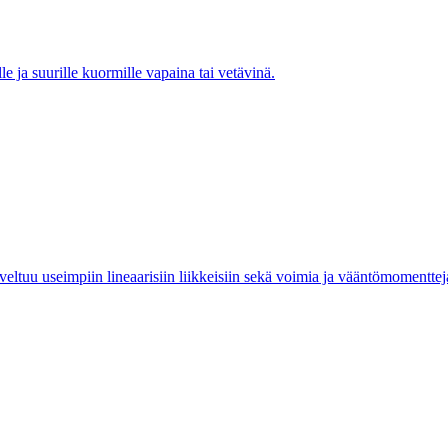
e ja suurille kuormille vapaina tai vetävinä.
ltuu useimpiin lineaarisiin liikkeisiin sekä voimia ja vääntömomentteja s