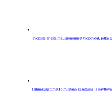
Työpistejärjestelmä
Ergonomiset työpöydät, jotka tu
Hihnakuljettimet
Toimitetaan kasattuina ja käyttöval