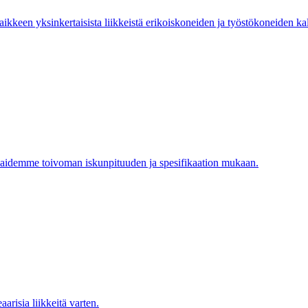
keen yksinkertaisista liikkeistä erikoiskoneiden ja työstökoneiden kalt
aidemme toivoman iskunpituuden ja spesifikaation mukaan.
eaarisia liikkeitä varten.