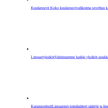
Kuularuuvit
Koko kuularuuvivalikoima soveltuu kaik
Lineaariyksiköt
Valmistamme kaikki yksiköt asiakk
Karamoottorit
Lineaariset toimilaitteet säätöjä ja lin