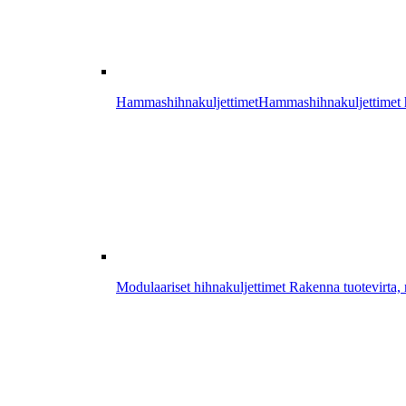
Hammashihnakuljettimet
Hammashihnakuljettimet ha
Modulaariset hihnakuljettimet
Rakenna tuotevirta, r