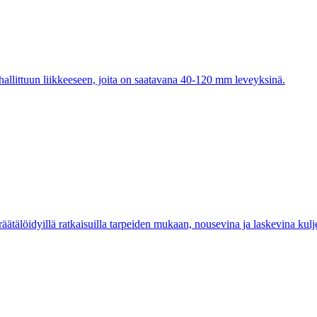
llittuun liikkeeseen, joita on saatavana 40-120 mm leveyksinä.
äätälöidyillä ratkaisuilla tarpeiden mukaan, nousevina ja laskevina kulje