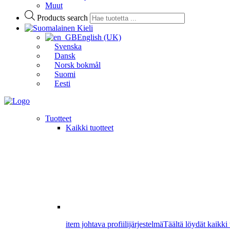
Muut
Products search
Kieli
English (UK)
Svenska
Dansk
Norsk bokmål
Suomi
Eesti
Tuotteet
Kaikki tuotteet
item johtava profiilijärjestelmä
Täältä löydät kaikki 