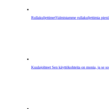
Rullakuljettimet
Valmistamme rullakuljettimia pienill
Kuulajohteet
Sen käyttökohteita on monia, ja se sove