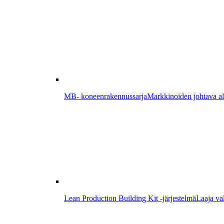
MB- koneenrakennussarja
Markkinoiden johtava alum
Lean Production Building Kit -järjestelmä
Laaja val