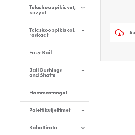
Teleskooppikiskot,
kevyet
Teleskooppikiskot,
Au
raskaat
Easy Rail
Ball Bushings
and Shafts
Hammastangot
Palettikuljettimet
Robottirata