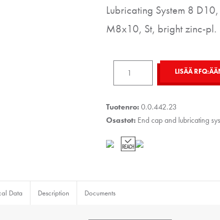
Lubricating System 8 D10,
M8x10, St, bright zinc-pl.
End
LISÄÄ RFQ:ÄÄ
Cap
and
Lubricating
Tuotenro:
0.0.442.23
System
Osastot:
End cap and lubricating sy
8
D10,
black
määrä
cal Data
Description
Documents