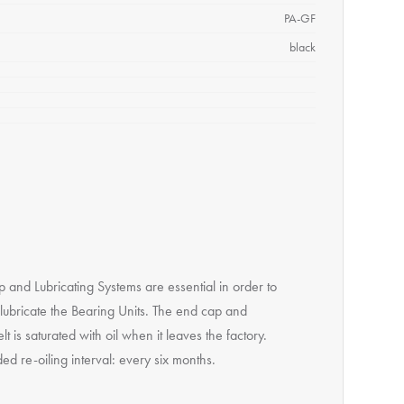
PA-GF
black
 and Lubricating Systems are essential in order to
 lubricate the Bearing Units. The end cap and
elt is saturated with oil when it leaves the factory.
 re-oiling interval: every six months.