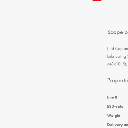
Scope o
End Cap and
Lubricating
M8x10, St, b
Properti
line 8
ESD-safe
Weight
Delivery un