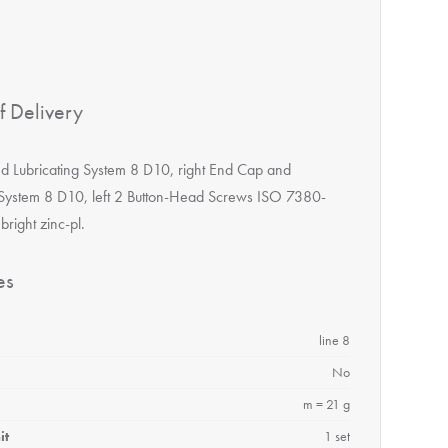
f Delivery
 Lubricating System 8 D10, right End Cap and
 System 8 D10, left 2 Button-Head Screws ISO 7380-
right zinc-pl.
es
line 8
No
m = 21 g
it
1 set