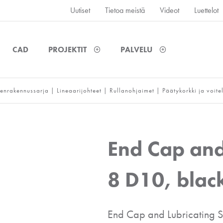
Uutiset
Tietoa meistä
Videot
Luettelot
CAD
PROJEKTIT
PALVELU
enrakennussarja
|
Lineaarijohteet
|
Rullanohjaimet
|
Päätykorkki ja voite
End Cap and
8 D10, blac
End Cap and Lubricating 