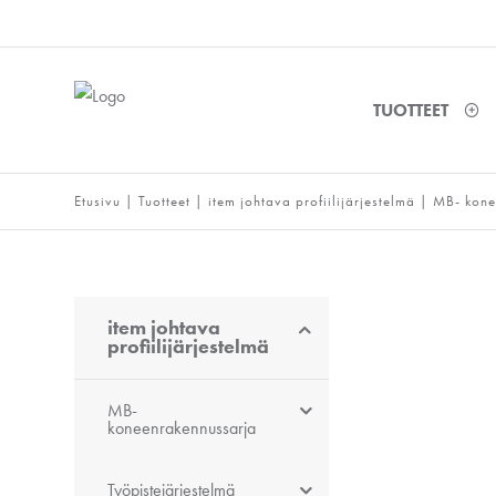
TUOTTEET
Etusivu
|
Tuotteet
|
item johtava profiilijärjestelmä
|
MB- kone
item johtava
profiilijärjestelmä
MB-
koneenrakennussarja
Työpistejärjestelmä