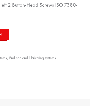
 left 2 Button-Head Screws ISO 7380-
N
stems
,
End cap and lubricating systems