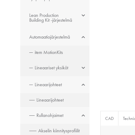
Lean Production
Building Kit -järjestelmä
Automaatiojärjestelmä
item MotionKits
Lineaariset yksiköt
Lineaarijohteet
Lineaarijohteet
Rullanohjaimet
CAD
Techni
Akselin kiinnitysprofiilit