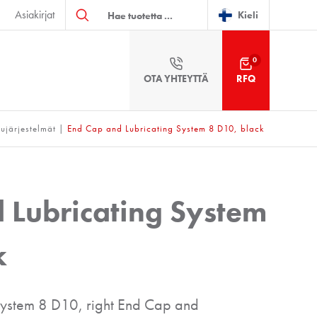
Products
Asiakirjat
search
Kieli
0
OTA YHTEYTTÄ
RFQ
lujärjestelmät
|
End Cap and Lubricating System 8 D10, black
 Lubricating System
k
System 8 D10, right End Cap and