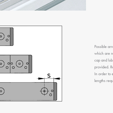
Possible ar
which are r
cap and lubr
provided. R
In order to 
lengths requ