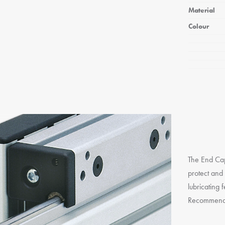
Material
Colour
The End Cap
protect and
lubricating f
Recommended