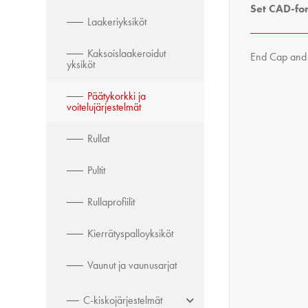
Set CAD-fo
Laakeriyksiköt
Kaksoislaakeroidut
End Cap and 
yksiköt
Päätykorkki ja
voitelujärjestelmät
Rullat
Pultit
Rullaprofiilit
Kierrätyspalloyksiköt
Vaunut ja vaunusarjat
C-kiskojärjestelmät