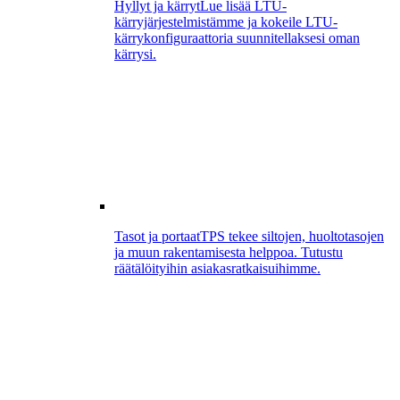
Hyllyt ja kärryt
Lue lisää LTU-
kärryjärjestelmistämme ja kokeile LTU-
kärrykonfiguraattoria suunnitellaksesi oman
kärrysi.
Tasot ja portaat
TPS tekee siltojen, huoltotasojen
ja muun rakentamisesta helppoa. Tutustu
räätälöityihin asiakasratkaisuihimme.