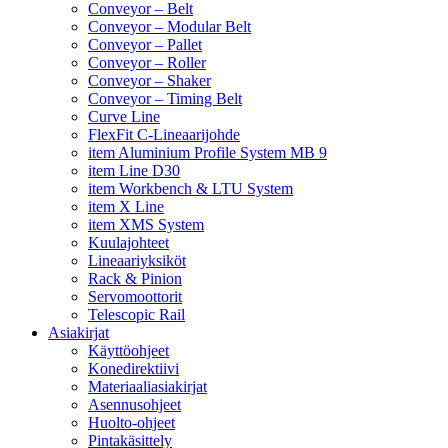
Conveyor – Belt
Conveyor – Modular Belt
Conveyor – Pallet
Conveyor – Roller
Conveyor – Shaker
Conveyor – Timing Belt
Curve Line
FlexFit C-Lineaarijohde
item Aluminium Profile System MB 9
item Line D30
item Workbench & LTU System
item X Line
item XMS System
Kuulajohteet
Lineaariyksiköt
Rack & Pinion
Servomoottorit
Telescopic Rail
Asiakirjat
Käyttöohjeet
Konedirektiivi
Materiaaliasiakirjat
Asennusohjeet
Huolto-ohjeet
Pintakäsittely