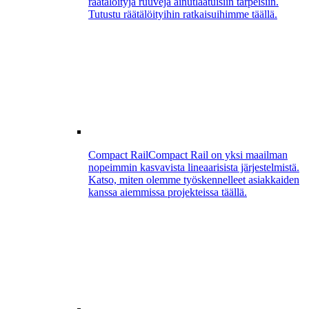
räätälöityjä ruuveja ainutlaatuisiin tarpeisiin.
Tutustu räätälöityihin ratkaisuihimme täällä.
Compact Rail
Compact Rail on yksi maailman
nopeimmin kasvavista lineaarisista järjestelmistä.
Katso, miten olemme työskennelleet asiakkaiden
kanssa aiemmissa projekteissa täällä.