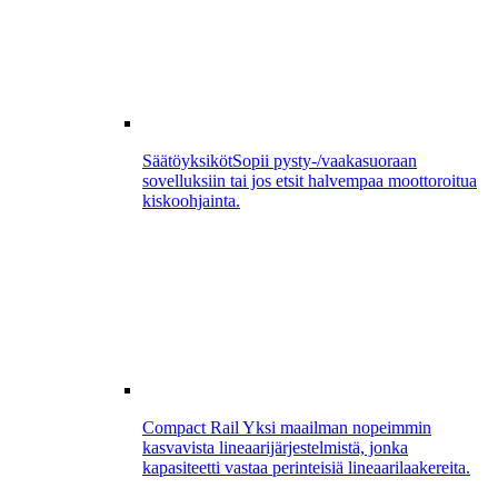
Säätöyksiköt
Sopii pysty-/vaakasuoraan
sovelluksiin tai jos etsit halvempaa moottoroitua
kiskoohjainta.
Compact Rail
Yksi maailman nopeimmin
kasvavista lineaarijärjestelmistä, jonka
kapasiteetti vastaa perinteisiä lineaarilaakereita.