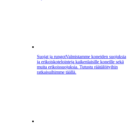
Suojat ja rungot
Valmistamme koneiden suojuksia
ja erikoiskotelointeja kaikenlaisille koneille sekä
muita erikoissuojuksia. Tutustu räätälöityihin
ratkaisuihimme täällä.