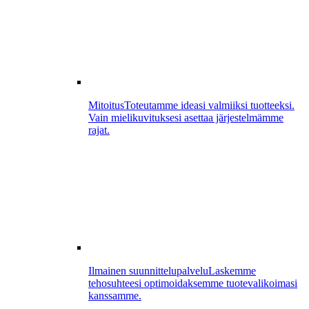
Mitoitus
Toteutamme ideasi valmiiksi tuotteeksi.
Vain mielikuvituksesi asettaa järjestelmämme
rajat.
Ilmainen suunnittelupalvelu
Laskemme
tehosuhteesi optimoidaksemme tuotevalikoimasi
kanssamme.