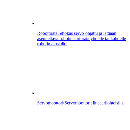
Robottirata
Tehokas servo-ohjattu ja lattiaan
asennettava robotin siirtorata yhdelle tai kahdelle
robotin alustalle.
Servomoottorit
Servomoottorit lineaarijohteisiin.