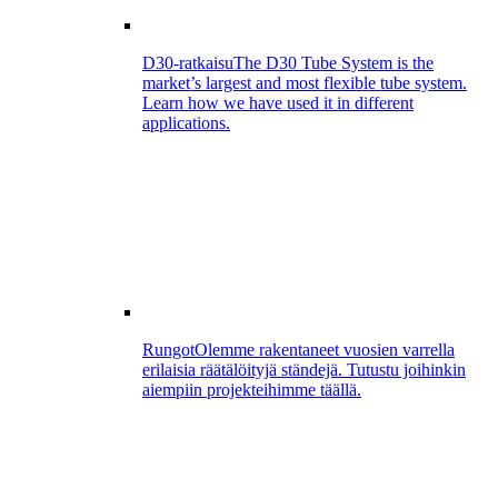
D30-ratkaisu
The D30 Tube System is the
market’s largest and most flexible tube system.
Learn how we have used it in different
applications.
Rungot
Olemme rakentaneet vuosien varrella
erilaisia räätälöityjä ständejä. Tutustu joihinkin
aiempiin projekteihimme täällä.