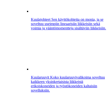
Kuulajohteet
Sen käyttökohteita on monia, ja se
soveltuu useimpiin lineaarisiin liikkeisiin sekä
voimia ja vääntömomentteja sisältäviin liikkeisiin.
Kuularuuvit
Koko kuularuuvivalikoima soveltuu
kaikkeen yksinkertaisista liikkeistä
erikoiskoneiden ja työstökoneiden kaltaisiin
sovelluksiin.