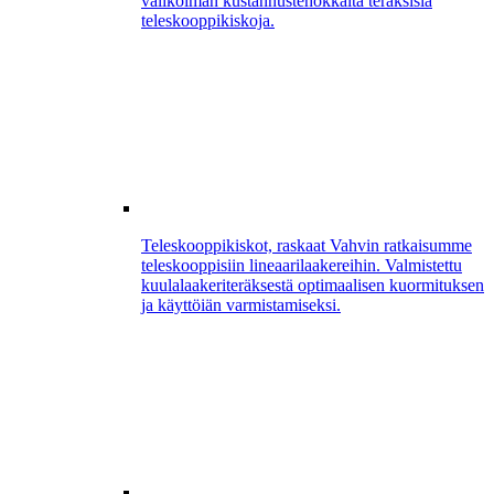
valikoiman kustannustehokkaita teräksisiä
teleskooppikiskoja.
Teleskooppikiskot, raskaat
Vahvin ratkaisumme
teleskooppisiin lineaarilaakereihin. Valmistettu
kuulalaakeriteräksestä optimaalisen kuormituksen
ja käyttöiän varmistamiseksi.