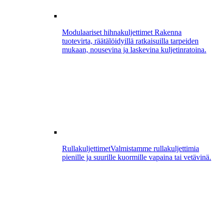
Modulaariset hihnakuljettimet
Rakenna
tuotevirta, räätälöidyillä ratkaisuilla tarpeiden
mukaan, nousevina ja laskevina kuljetinratoina.
Rullakuljettimet
Valmistamme rullakuljettimia
pienille ja suurille kuormille vapaina tai vetävinä.