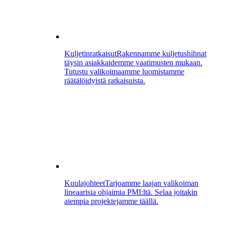
Kuljetinratkaisut
Rakennamme kuljetushihnat
täysin asiakkaidemme vaatimusten mukaan.
Tutustu valikoimaamme luomistamme
räätälöidyistä ratkaisuista.
Kuulajohteet
Tarjoamme laajan valikoiman
lineaarisia ohjaimia PMI:ltä. Selaa joitakin
aiempia projektejamme täällä.