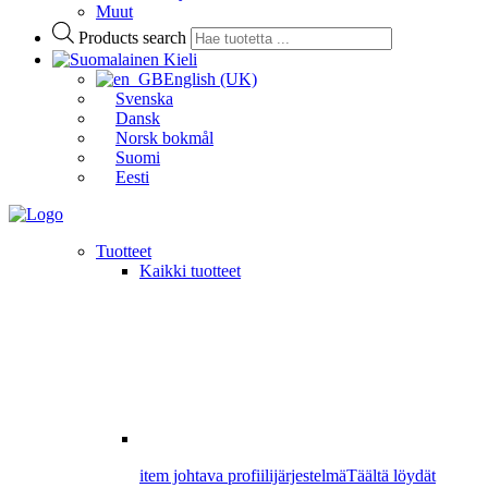
Muut
Products search
Kieli
English (UK)
Svenska
Dansk
Norsk bokmål
Suomi
Eesti
Tuotteet
Kaikki tuotteet
item johtava profiilijärjestelmä
Täältä löydät