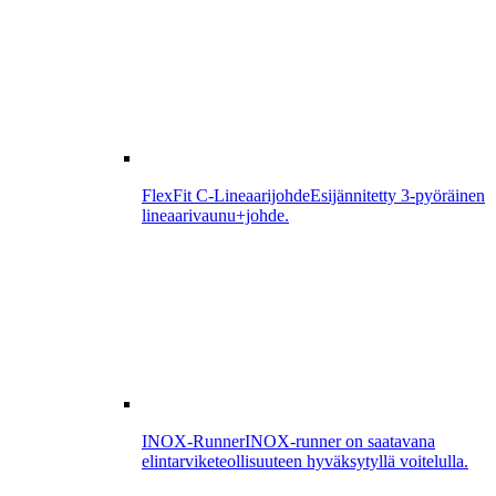
FlexFit C-Lineaarijohde
Esijännitetty 3-pyöräinen
lineaarivaunu+johde.
INOX-Runner
INOX-runner on saatavana
elintarviketeollisuuteen hyväksytyllä voitelulla.