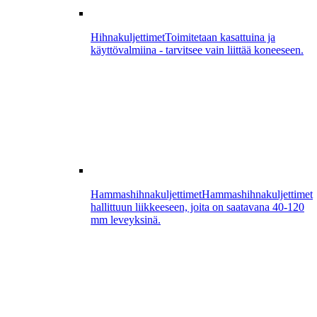
Hihnakuljettimet
Toimitetaan kasattuina ja
käyttövalmiina - tarvitsee vain liittää koneeseen.
Hammashihnakuljettimet
Hammashihnakuljettimet
hallittuun liikkeeseen, joita on saatavana 40-120
mm leveyksinä.