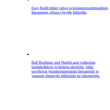
Easy Rail
Erittäin vahva ja kustannusoptimaalinen
lineaarinen ohjaus lyhyille liikkeille.
Ball Bushings and Shafts
Laaja valikoima
kuulaholkkeja ja hiottuja akseleita, jotka
soveltuvat yksinkertaisempiin lineaarisiin ja
vapaasti riippuviin liikkeisiin tai rakenteisiin.