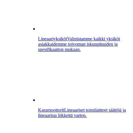
Lineaariyksiköt
Valmistamme kaikki yksiköt
asiakkaidemme toivoman iskunpituuden ja
spesifikaation mukaan.
Karamoottorit
Lineaariset toimilaitteet säätöjä ja
lineaarisia liikkeitä varten.