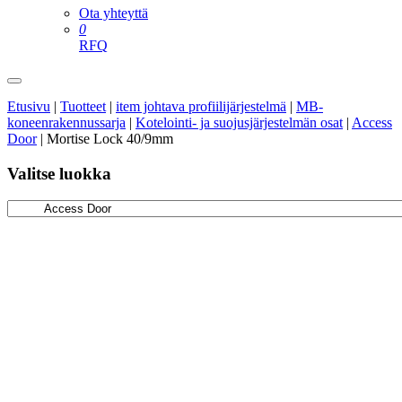
Ota yhteyttä
0
RFQ
Etusivu
|
Tuotteet
|
item johtava profiilijärjestelmä
|
MB-
koneenrakennussarja
|
Kotelointi- ja suojusjärjestelmän osat
|
Access
Door
|
Mortise Lock 40/9mm
Valitse luokka