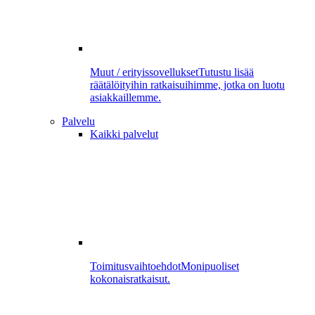
Muut / erityissovellukset
Tutustu lisää
räätälöityihin ratkaisuihimme, jotka on luotu
asiakkaillemme.
Palvelu
Kaikki palvelut
Toimitusvaihtoehdot
Monipuoliset
kokonaisratkaisut.