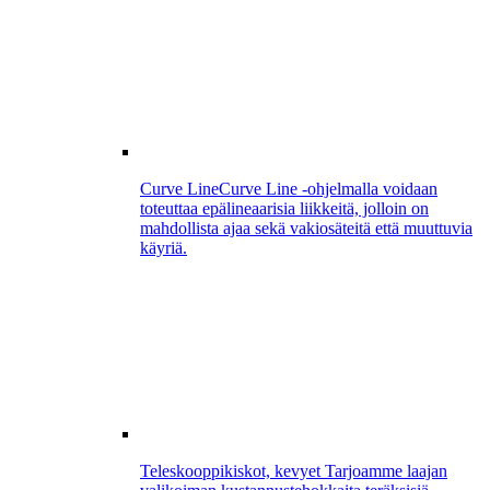
Curve Line
Curve Line -ohjelmalla voidaan
toteuttaa epälineaarisia liikkeitä, jolloin on
mahdollista ajaa sekä vakiosäteitä että muuttuvia
käyriä.
Teleskooppikiskot, kevyet
Tarjoamme laajan