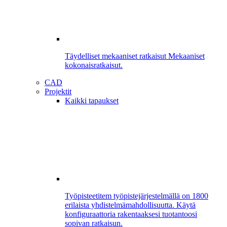
Täydelliset mekaaniset ratkaisut
Mekaaniset
kokonaisratkaisut.
CAD
Projektit
Kaikki tapaukset
Työpisteet
item työpistejärjestelmällä on 1800
erilaista yhdistelmämahdollisuutta. Käytä
konfiguraattoria rakentaaksesi tuotantoosi
sopivan ratkaisun.