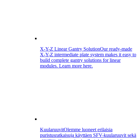
X-Y-Z Linear Gantry Solution
Our ready-made
X-Y-Z intermediate plate system makes it easy to
build complete gantry solutions for linear
modules. Learn more here.
Kuularuuvit
Olemme luoneet erilaisia
puristusratkaisuja käyttäen SFV-kuularuuvit sekä