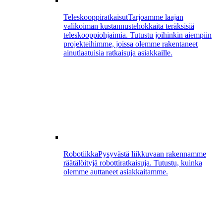
Teleskooppiratkaisut
Tarjoamme laajan
valikoiman kustannustehokkaita teräksisiä
teleskooppiohjaimia. Tutustu joihinkin aiempiin
projekteihimme, joissa olemme rakentaneet
ainutlaatuisia ratkaisuja asiakkaille.
Robotiikka
Pysyvästä liikkuvaan rakennamme
räätälöityjä robottiratkaisuja. Tutustu, kuinka
olemme auttaneet asiakkaitamme.