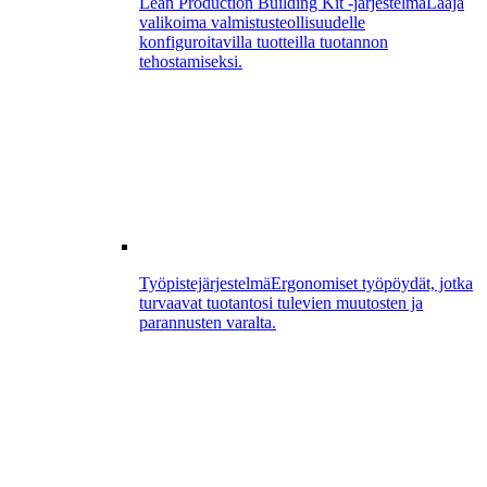
Lean Production Building Kit -järjestelmä
Laaja
valikoima valmistusteollisuudelle
konfiguroitavilla tuotteilla tuotannon
tehostamiseksi.
Työpistejärjestelmä
Ergonomiset työpöydät, jotka
turvaavat tuotantosi tulevien muutosten ja
parannusten varalta.