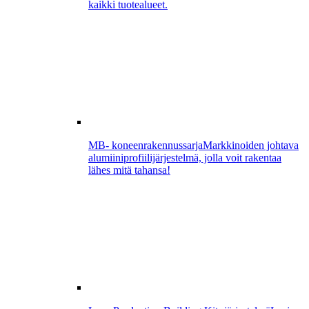
kaikki tuotealueet.
MB- koneenrakennussarja
Markkinoiden johtava
alumiiniprofiilijärjestelmä, jolla voit rakentaa
lähes mitä tahansa!