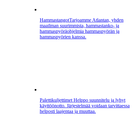
Hammastangot
Tarjoamme Atlantan, yhden
maailman suurimmista, hammastanko- ja
hammaspyöräohjelmia hammaspyörän ja
hammaspyörien kanssa.
Palettikuljettimet
Helppo suunnitelu ja lyhyt
käyttöönotto. Järjestelmää voidaan tarvittaessa
helposti laajentaa ja muuttaa.