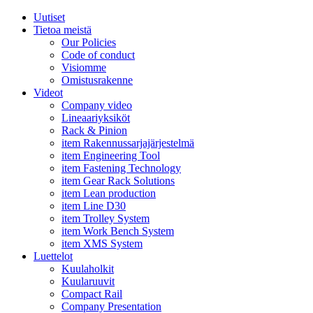
Uutiset
Tietoa meistä
Our Policies
Code of conduct
Visiomme
Omistusrakenne
Videot
Company video
Lineaariyksiköt
Rack & Pinion
item Rakennussarjajärjestelmä
item Engineering Tool
item Fastening Technology
item Gear Rack Solutions
item Lean production
item Line D30
item Trolley System
item Work Bench System
item XMS System
Luettelot
Kuulaholkit
Kuularuuvit
Compact Rail
Company Presentation