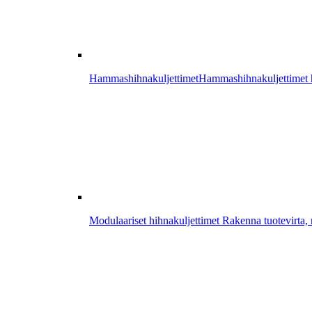
Hammashihnakuljettimet
Hammashihnakuljettimet ha
Modulaariset hihnakuljettimet
Rakenna tuotevirta, r