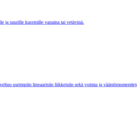
e ja suurille kuormille vapaina tai vetävinä.
ltuu useimpiin lineaarisiin liikkeisiin sekä voimia ja vääntömomentteja s