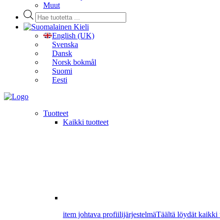
Muut
Products
search
Kieli
English (UK)
Svenska
Dansk
Norsk bokmål
Suomi
Eesti
Tuotteet
Kaikki tuotteet
item johtava profiilijärjestelmä
Täältä löydät kaikki 