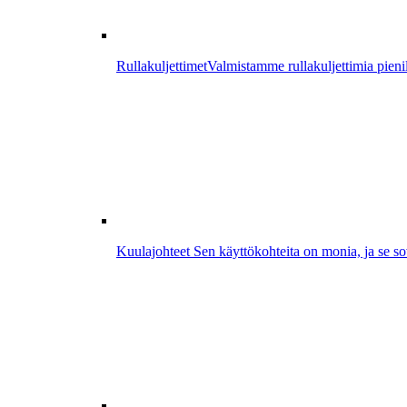
Rullakuljettimet
Valmistamme rullakuljettimia pienill
Kuulajohteet
Sen käyttökohteita on monia, ja se sove