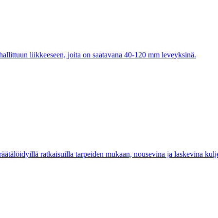
llittuun liikkeeseen, joita on saatavana 40-120 mm leveyksinä.
äätälöidyillä ratkaisuilla tarpeiden mukaan, nousevina ja laskevina kulje