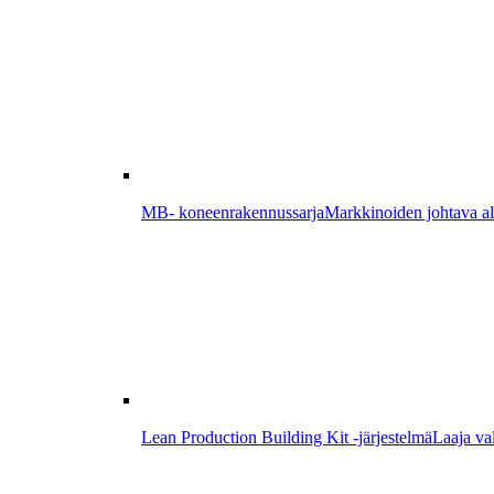
MB- koneenrakennussarja
Markkinoiden johtava alum
Lean Production Building Kit -järjestelmä
Laaja val