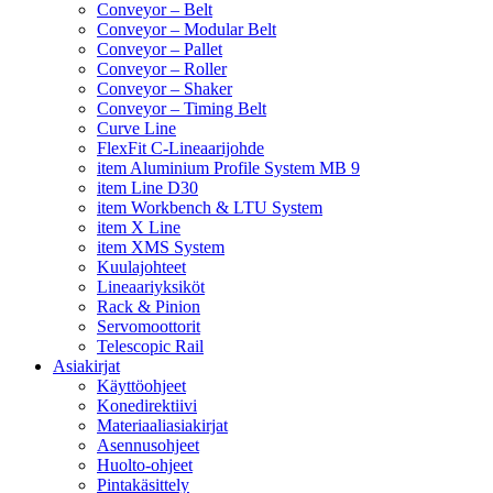
Conveyor – Belt
Conveyor – Modular Belt
Conveyor – Pallet
Conveyor – Roller
Conveyor – Shaker
Conveyor – Timing Belt
Curve Line
FlexFit C-Lineaarijohde
item Aluminium Profile System MB 9
item Line D30
item Workbench & LTU System
item X Line
item XMS System
Kuulajohteet
Lineaariyksiköt
Rack & Pinion
Servomoottorit
Telescopic Rail
Asiakirjat
Käyttöohjeet
Konedirektiivi
Materiaaliasiakirjat
Asennusohjeet
Huolto-ohjeet
Pintakäsittely