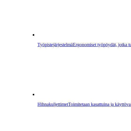
Työpistejärjestelmä
Ergonomiset työpöydät, jotka tu
Hihnakuljettimet
Toimitetaan kasattuina ja käyttöval