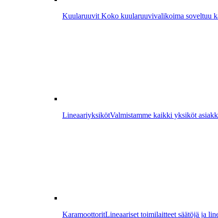
Kuularuuvit
Koko kuularuuvivalikoima soveltuu kaik
Lineaariyksiköt
Valmistamme kaikki yksiköt asiakk
Karamoottorit
Lineaariset toimilaitteet säätöjä ja lin