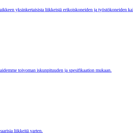
keen yksinkertaisista liikkeistä erikoiskoneiden ja työstökoneiden kalt
aidemme toivoman iskunpituuden ja spesifikaation mukaan.
eaarisia liikkeitä varten.