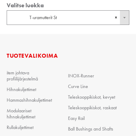
Valitse luokka
T-uramutterit St
×
TUOTEVALIKOIMA
item johtava
INOX-Runner
profiilijärjestelmä
Curve Line
Hihnakuljettimet
Teleskooppikiskot, kevyet
Hammashihnakuljettimet
Teleskooppikiskot, raskaat
Modulaariset
hihnakuljettimet
Easy Rail
Rullakuljettimet
Ball Bushings and Shafts