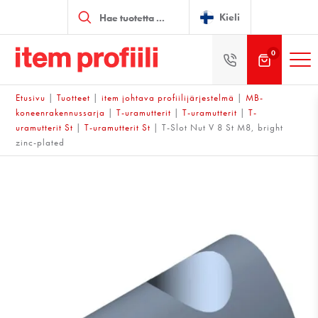
Products
search
Kieli
0
Etusivu
|
Tuotteet
|
item johtava profiilijärjestelmä
|
MB-
koneenrakennussarja
|
T-uramutterit
|
T-uramutterit
|
T-
uramutterit St
|
T-uramutterit St
|
T-Slot Nut V 8 St M8, bright
zinc-plated