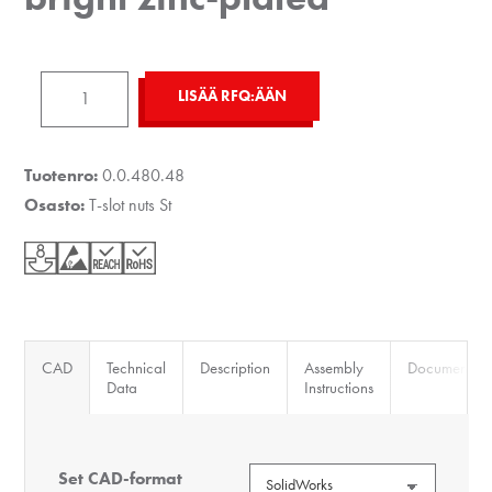
T-
LISÄÄ RFQ:ÄÄN
Slot
Nut
V
Tuotenro:
0.0.480.48
8
Osasto:
T-slot nuts St
St
M8,
bright
zinc-
plated
CAD
Technical
Description
Assembly
Documents
määrä
Data
Instructions
Set CAD-format