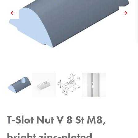
T-Slot Nut V 8 St M8,
bright zinc-plated