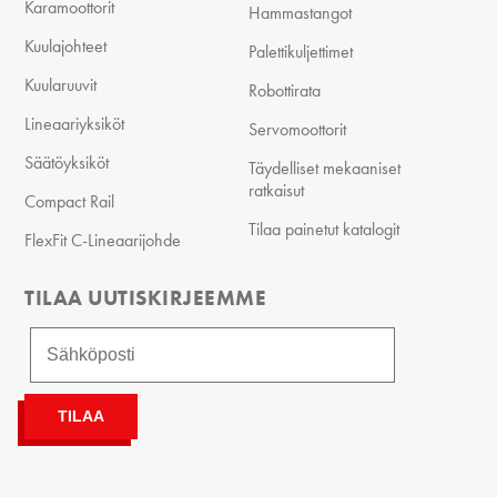
Karamoottorit
Hammastangot
Kuulajohteet
Palettikuljettimet
Kuularuuvit
Robottirata
Lineaariyksiköt
Servomoottorit
Säätöyksiköt
Täydelliset mekaaniset
ratkaisut
Compact Rail
Tilaa painetut katalogit
FlexFit C-Lineaarijohde
TILAA UUTISKIRJEEMME