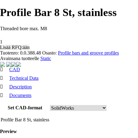
Profile Bar 8 St, stainless
Threaded bore max. M8
Profile
Bar
Lisää RFQ:ään
8
Tuotenro:
0.0.388.48
Osasto:
Profile bars and groove profiles
St,
Avainsana tuotteelle
Static
stainless
määrä
CAD
Technical Data
Description
Documents
Set CAD-format
Profile Bar 8 St, stainless
Preview