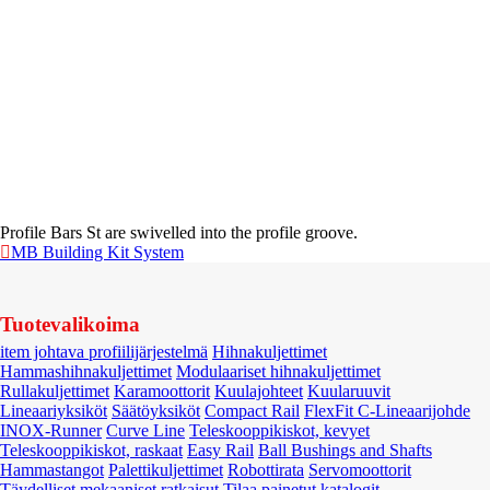
Profile Bars St are swivelled into the profile groove.
MB Building Kit System
Tuotevalikoima
item johtava profiilijärjestelmä
Hihnakuljettimet
Hammashihnakuljettimet
Modulaariset hihnakuljettimet
Rullakuljettimet
Karamoottorit
Kuulajohteet
Kuularuuvit
Lineaariyksiköt
Säätöyksiköt
Compact Rail
FlexFit C-Lineaarijohde
INOX-Runner
Curve Line
Teleskooppikiskot, kevyet
Teleskooppikiskot, raskaat
Easy Rail
Ball Bushings and Shafts
Hammastangot
Palettikuljettimet
Robottirata
Servomoottorit
Täydelliset mekaaniset ratkaisut
Tilaa painetut katalogit