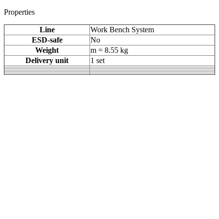
Properties
Line
Work Bench System
ESD-safe
No
Weight
m = 8.55 kg
Delivery unit
1 set