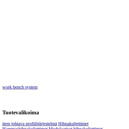
work bench system
Tuotevalikoima
item johtava profiilijärjestelmä
Hihnakuljettimet
Hammashihnakuljettimet
Modulaariset hihnakuljettimet