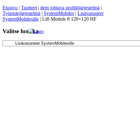
Etusivu
|
Tuotteet
|
item johtava profiilijärjestelmä
|
Työpistejärjestelmä
|
SystemMobiles
|
Lisävarusteet
SystemMobilesille
|
Lift Module 8 120×120 HF
Valitse luokka