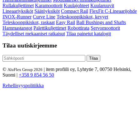
Rullakuljettimet
Karamoottorit
Kuulajohteet
Kuularuuvit
Lineaariyksiköt
Säätöyksiköt
Compact Rail
FlexFit C-Lineaarijohde
INOX-Runner
Curve Line
Teleskooppikiskot, kevyet
Teleskooppikiskot, raskaat
Easy Rail
Ball Bushings and Shafts
Hammastangot
Palettikuljettimet
Robottirata
Servomoottorit
Täydelliset mekaaniset ratkaisut
Tilaa painetut katalogit
Tilaa uutiskirjeemme
©
| item profiili oy, Lyhtytie 7, 00750 Helsinki,
AluFlex Group 2026
Suomi |
+358 9 854 56 50
Rehellisyyspolitiikka