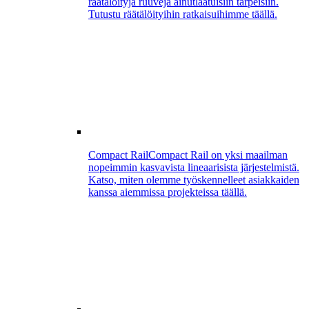
räätälöityjä ruuveja ainutlaatuisiin tarpeisiin.
Tutustu räätälöityihin ratkaisuihimme täällä.
Compact Rail
Compact Rail on yksi maailman
nopeimmin kasvavista lineaarisista järjestelmistä.
Katso, miten olemme työskennelleet asiakkaiden
kanssa aiemmissa projekteissa täällä.