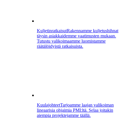
Kuljetinratkaisut
Rakennamme kuljetushihnat
täysin asiakkaidemme vaatimusten mukaan.
Tutustu valikoimaamme luomistamme
räätälöidyistä ratkaisuista.
Kuulajohteet
Tarjoamme laajan valikoiman
lineaarisia ohjaimia PMI:ltä. Selaa joitakin
aiempia projektejamme täällä.