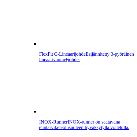
FlexFit C-Lineaarijohde
Esijännitetty 3-pyöräinen
lineaarivaunu+johde.
INOX-Runner
INOX-runner on saatavana
elintarviketeollisuuteen hyväksytyllä voitelulla.