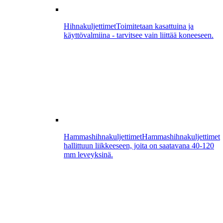
Hihnakuljettimet
Toimitetaan kasattuina ja
käyttövalmiina - tarvitsee vain liittää koneeseen.
Hammashihnakuljettimet
Hammashihnakuljettimet
hallittuun liikkeeseen, joita on saatavana 40-120
mm leveyksinä.