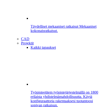
Täydelliset mekaaniset ratkaisut
Mekaaniset
kokonaisratkaisut.
CAD
Projektit
Kaikki tapaukset
Työpisteet
item työpistejärjestelmällä on 1800
erilaista yhdistelmämahdollisuutta. Käytä
konfiguraattoria rakentaaksesi tuotantoosi
sopivan ratkaisun.