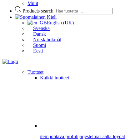
Muut
Products search
Kieli
English (UK)
Svenska
Dansk
Norsk bokmål
Suomi
Eesti
Tuotteet
Kaikki tuotteet
item johtava profiilijärjestelmä
Täältä löydät