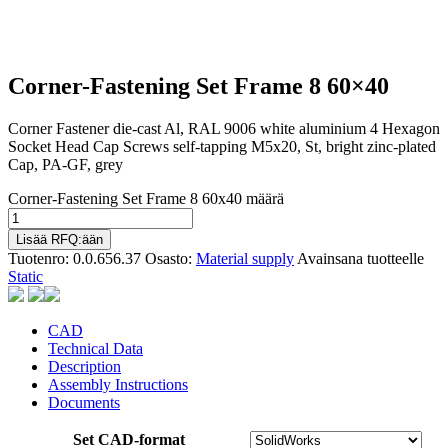
Corner-Fastening Set Frame 8 60×40
Corner Fastener die-cast Al, RAL 9006 white aluminium 4 Hexagon
Socket Head Cap Screws self-tapping M5x20, St, bright zinc-plated
Cap, PA-GF, grey
Corner-Fastening Set Frame 8 60x40 määrä
Lisää RFQ:ään
Tuotenro:
0.0.656.37
Osasto:
Material supply
Avainsana tuotteelle
Static
CAD
Technical Data
Description
Assembly Instructions
Documents
Set CAD-format