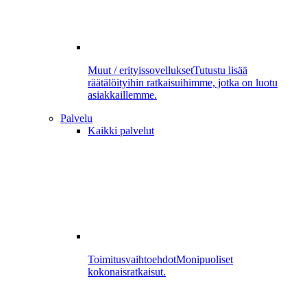
Muut / erityissovellukset
Tutustu lisää
räätälöityihin ratkaisuihimme, jotka on luotu
asiakkaillemme.
Palvelu
Kaikki palvelut
Toimitusvaihtoehdot
Monipuoliset
kokonaisratkaisut.