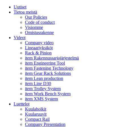
Uutiset
Tietoa meistä
Our Policies
Code of conduct
Visiomme
Omistusrakenne
Videot
Company video
Lineaariyksiköt
Rack & Pinion
item Rakennussarjajärjestelmä
item Engineering Tool
item Fastening Technology
item Gear Rack Solutions
item Lean production
item Line D30
item Trolley System
item Work Bench System
item XMS System
Luettelot
Kuulaholkit
Kuularuuvit
Compact Rail
Company Presentation