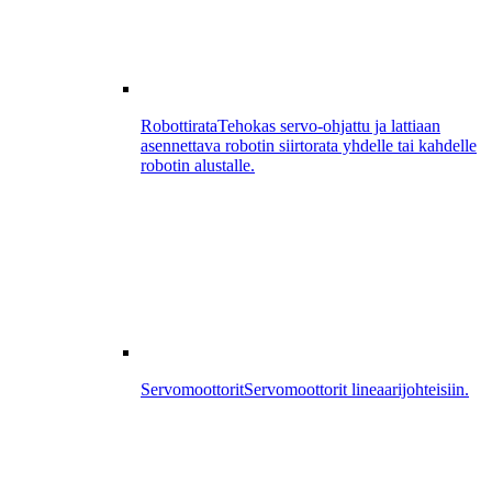
Robottirata
Tehokas servo-ohjattu ja lattiaan
asennettava robotin siirtorata yhdelle tai kahdelle
robotin alustalle.
Servomoottorit
Servomoottorit lineaarijohteisiin.