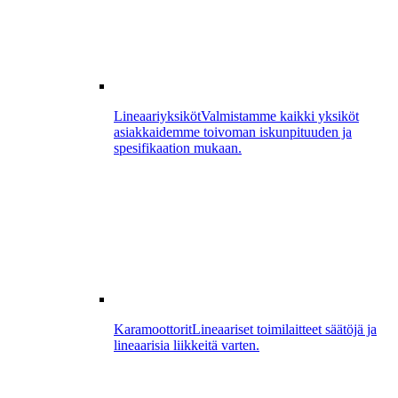
Lineaariyksiköt
Valmistamme kaikki yksiköt
asiakkaidemme toivoman iskunpituuden ja
spesifikaation mukaan.
Karamoottorit
Lineaariset toimilaitteet säätöjä ja
lineaarisia liikkeitä varten.