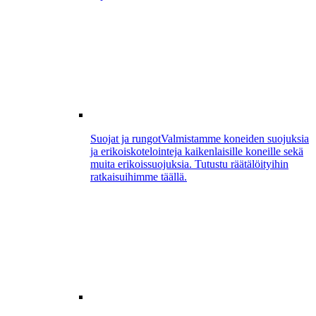
Suojat ja rungot
Valmistamme koneiden suojuksia
ja erikoiskotelointeja kaikenlaisille koneille sekä
muita erikoissuojuksia. Tutustu räätälöityihin
ratkaisuihimme täällä.