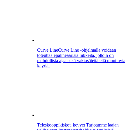
Curve Line
Curve Line -ohjelmalla voidaan
toteuttaa epälineaarisia liikkeitä, jolloin on
mahdollista ajaa sekä vakiosäteitä että muuttuvia
käyriä.
Teleskooppikiskot, kevyet
Tarjoamme laajan