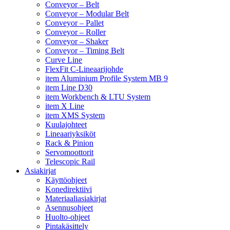
Conveyor – Belt
Conveyor – Modular Belt
Conveyor – Pallet
Conveyor – Roller
Conveyor – Shaker
Conveyor – Timing Belt
Curve Line
FlexFit C-Lineaarijohde
item Aluminium Profile System MB 9
item Line D30
item Workbench & LTU System
item X Line
item XMS System
Kuulajohteet
Lineaariyksiköt
Rack & Pinion
Servomoottorit
Telescopic Rail
Asiakirjat
Käyttöohjeet
Konedirektiivi
Materiaaliasiakirjat
Asennusohjeet
Huolto-ohjeet
Pintakäsittely