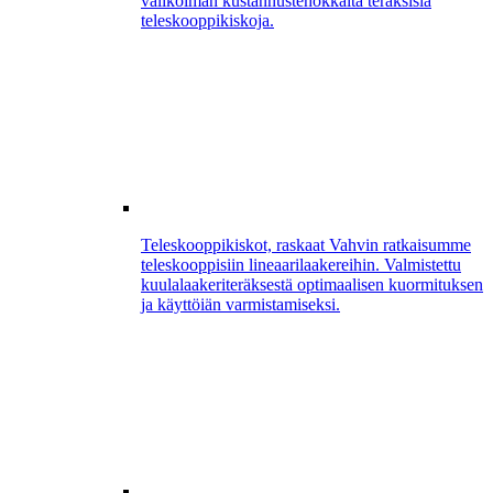
valikoiman kustannustehokkaita teräksisiä
teleskooppikiskoja.
Teleskooppikiskot, raskaat
Vahvin ratkaisumme
teleskooppisiin lineaarilaakereihin. Valmistettu
kuulalaakeriteräksestä optimaalisen kuormituksen
ja käyttöiän varmistamiseksi.