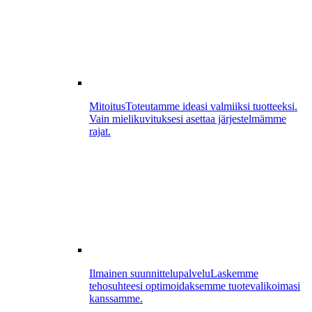
Mitoitus
Toteutamme ideasi valmiiksi tuotteeksi.
Vain mielikuvituksesi asettaa järjestelmämme
rajat.
Ilmainen suunnittelupalvelu
Laskemme
tehosuhteesi optimoidaksemme tuotevalikoimasi
kanssamme.