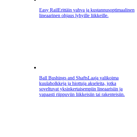
Easy Rail
Erittäin vahva ja kustannusoptimaalinen
lineaarinen ohjaus lyhyille liikkeille.
Ball Bushings and Shafts
Laaja valikoima
kuulaholkkeja ja hiottuja akseleita, jotka
soveltuvat yksinkertaisempiin lineaarisiin ja
vapaasti riippuviin liikkeisiin tai rakenteisiin.