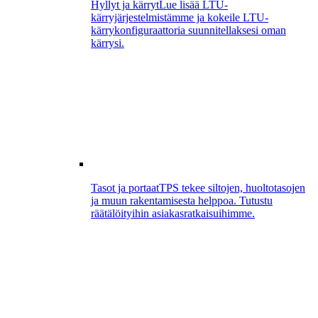
Hyllyt ja kärryt
Lue lisää LTU-
kärryjärjestelmistämme ja kokeile LTU-
kärrykonfiguraattoria suunnitellaksesi oman
kärrysi.
Tasot ja portaat
TPS tekee siltojen, huoltotasojen
ja muun rakentamisesta helppoa. Tutustu
räätälöityihin asiakasratkaisuihimme.