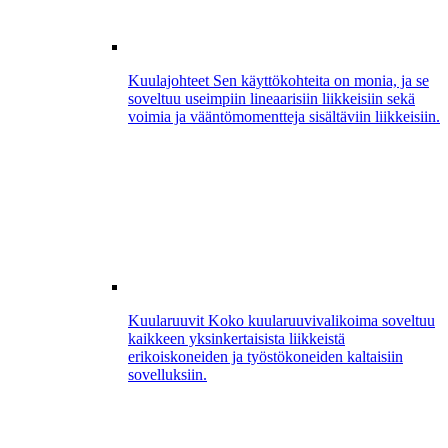
Kuulajohteet
Sen käyttökohteita on monia, ja se
soveltuu useimpiin lineaarisiin liikkeisiin sekä
voimia ja vääntömomentteja sisältäviin liikkeisiin.
Kuularuuvit
Koko kuularuuvivalikoima soveltuu
kaikkeen yksinkertaisista liikkeistä
erikoiskoneiden ja työstökoneiden kaltaisiin
sovelluksiin.