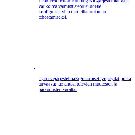
Lean Production Building Kit -järjestelmä
Laaja
valikoima valmistusteollisuudelle
konfiguroitavilla tuotteilla tuotannon
tehostamiseksi.
Työpistejärjestelmä
Ergonomiset työpöydät, jotka
turvaavat tuotantosi tulevien muutosten ja
parannusten varalta.