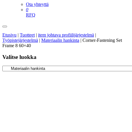
Ota yhteyttä
0
RFQ
Etusivu
|
Tuotteet
|
item johtava profiilijärjestelmä
|
Työpistejärjestelmä
|
Materiaalin hankinta
|
Corner-Fastening Set
Frame 8 60×40
Valitse luokka