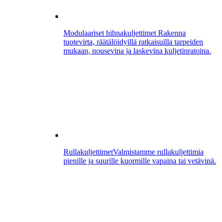
Modulaariset hihnakuljettimet
Rakenna
tuotevirta, räätälöidyillä ratkaisuilla tarpeiden
mukaan, nousevina ja laskevina kuljetinratoina.
Rullakuljettimet
Valmistamme rullakuljettimia
pienille ja suurille kuormille vapaina tai vetävinä.