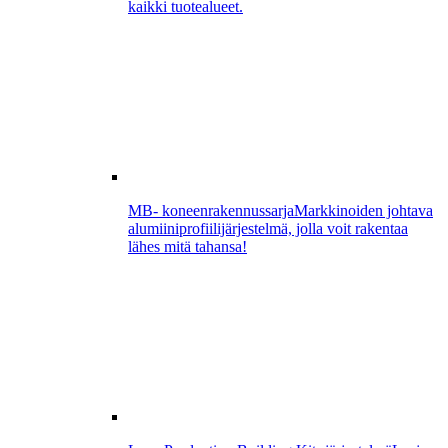
kaikki tuotealueet.
MB- koneenrakennussarja
Markkinoiden johtava
alumiiniprofiilijärjestelmä, jolla voit rakentaa
lähes mitä tahansa!