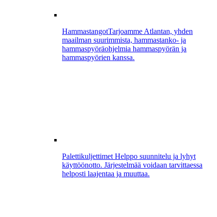
Hammastangot
Tarjoamme Atlantan, yhden
maailman suurimmista, hammastanko- ja
hammaspyöräohjelmia hammaspyörän ja
hammaspyörien kanssa.
Palettikuljettimet
Helppo suunnitelu ja lyhyt
käyttöönotto. Järjestelmää voidaan tarvittaessa
helposti laajentaa ja muuttaa.