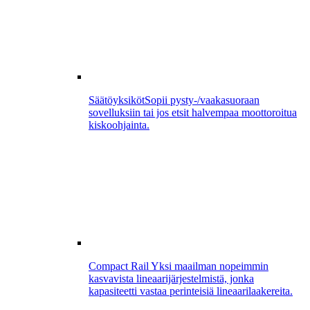
Säätöyksiköt
Sopii pysty-/vaakasuoraan
sovelluksiin tai jos etsit halvempaa moottoroitua
kiskoohjainta.
Compact Rail
Yksi maailman nopeimmin
kasvavista lineaarijärjestelmistä, jonka
kapasiteetti vastaa perinteisiä lineaarilaakereita.