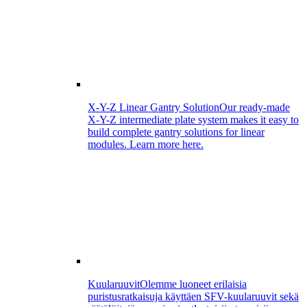
X-Y-Z Linear Gantry Solution
Our ready-made
X-Y-Z intermediate plate system makes it easy to
build complete gantry solutions for linear
modules. Learn more here.
Kuularuuvit
Olemme luoneet erilaisia
puristusratkaisuja käyttäen SFV-kuularuuvit sekä