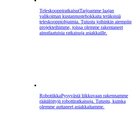
Teleskooppiratkaisut
Tarjoamme laajan
valikoiman kustannustehokkaita teräksisiä
teleskooppiohjaimia. Tutustu joihinkin aiempiin
projekteihimme, joissa olemme rakentaneet
ainutlaatuisia ratkaisuja asiakkaille.
Robotiikka
Pysyvästä liikkuvaan rakennamme
räätälöityjä robottiratkaisuja. Tutustu, kuinka
olemme auttaneet asiakkaitamme.