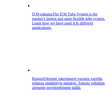
D30-ratkaisu
The D30 Tube System is the
market’s largest and most flexible tube system.
Learn how we have used it in different
applications.
Rungot
Olemme rakentaneet vuosien varrella
erilaisia räätälöityjä ständejä. Tutustu joihinkin
aiempiin projekteihimme täällä.