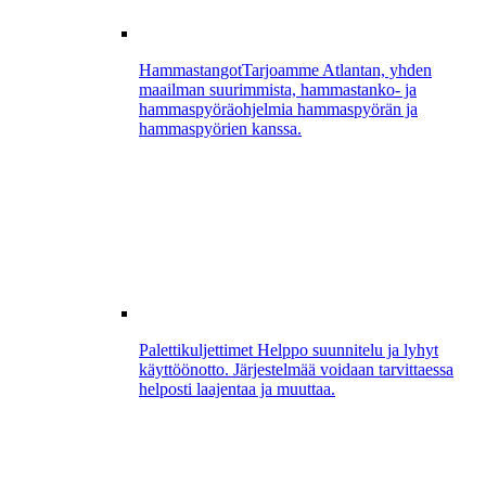
Hammastangot
Tarjoamme Atlantan, yhden
maailman suurimmista, hammastanko- ja
hammaspyöräohjelmia hammaspyörän ja
hammaspyörien kanssa.
Palettikuljettimet
Helppo suunnitelu ja lyhyt
käyttöönotto. Järjestelmää voidaan tarvittaessa
helposti laajentaa ja muuttaa.