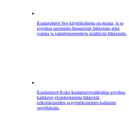
Kuulajohteet
Sen käyttökohteita on monia, ja se
soveltuu useimpiin lineaarisiin liikkeisiin sekä
voimia ja vääntömomentteja sisältäviin liikkeisiin.
Kuularuuvit
Koko kuularuuvivalikoima soveltuu
kaikkeen yksinkertaisista liikkeistä
erikoiskoneiden ja työstökoneiden kaltaisiin
sovelluksiin.