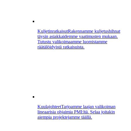
Kuljetinratkaisut
Rakennamme kuljetushihnat
täysin asiakkaidemme vaatimusten mukaan.
Tutustu valikoimaamme luomistamme
räätälöidyistä ratkaisuista.
Kuulajohteet
Tarjoamme laajan valikoiman
lineaarisia ohjaimia PMI:ltä. Selaa joitakin
aiempia projektejamme täällä.