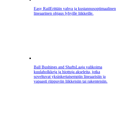
Easy Rail
Erittäin vahva ja kustannusoptimaalinen
lineaarinen ohjaus lyhyille liikkeille.
Ball Bushings and Shafts
Laaja valikoima
kuulaholkkeja ja hiottuja akseleita, jotka
soveltuvat yksinkertaisempiin lineaarisiin ja
vapaasti riippuviin liikkeisiin tai rakenteisiin.