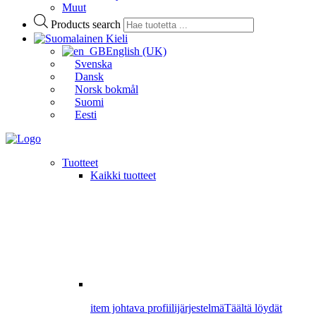
Muut
Products search
Kieli
English (UK)
Svenska
Dansk
Norsk bokmål
Suomi
Eesti
Tuotteet
Kaikki tuotteet
item johtava profiilijärjestelmä
Täältä löydät