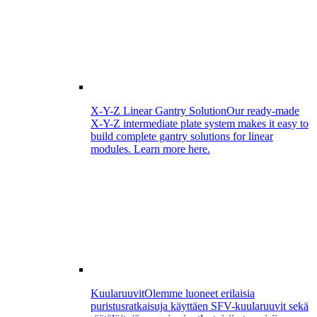
X-Y-Z Linear Gantry Solution
Our ready-made
X-Y-Z intermediate plate system makes it easy to
build complete gantry solutions for linear
modules. Learn more here.
Kuularuuvit
Olemme luoneet erilaisia
puristusratkaisuja käyttäen SFV-kuularuuvit sekä