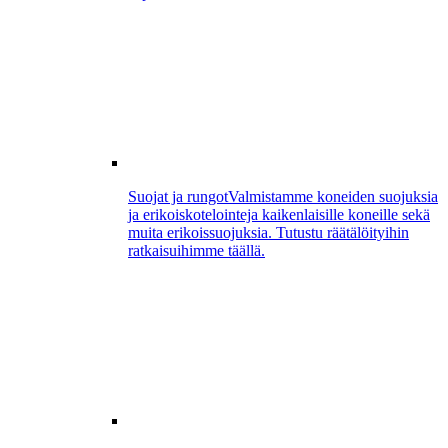
Suojat ja rungot
Valmistamme koneiden suojuksia
ja erikoiskotelointeja kaikenlaisille koneille sekä
muita erikoissuojuksia. Tutustu räätälöityihin
ratkaisuihimme täällä.