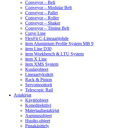
Conveyor – Belt
Conveyor – Modular Belt
Conveyor – Pallet
Conveyor – Roller
Conveyor – Shaker
Conveyor – Timing Belt
Curve Line
FlexFit C-Lineaarijohde
item Aluminium Profile System MB 9
item Line D30
item Workbench & LTU System
item X Line
item XMS System
Kuulajohteet
Lineaariyksiköt
Rack & Pinion
Servomoottorit
Telescopic Rail
Asiakirjat
Käyttöohjeet
Konedirektiivi
Materiaaliasiakirjat
Asennusohjeet
Huolto-ohjeet
Pintakäsittely