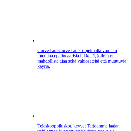
Curve Line
Curve Line -ohjelmalla voidaan
toteuttaa epälineaarisia liikkeitä, jolloin on
mahdollista ajaa sekä vakiosäteitä että muuttuvia
käyriä.
Teleskooppikiskot, kevyet
Tarjoamme laajan