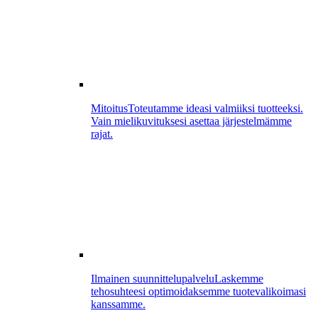
Mitoitus
Toteutamme ideasi valmiiksi tuotteeksi.
Vain mielikuvituksesi asettaa järjestelmämme
rajat.
Ilmainen suunnittelupalvelu
Laskemme
tehosuhteesi optimoidaksemme tuotevalikoimasi
kanssamme.