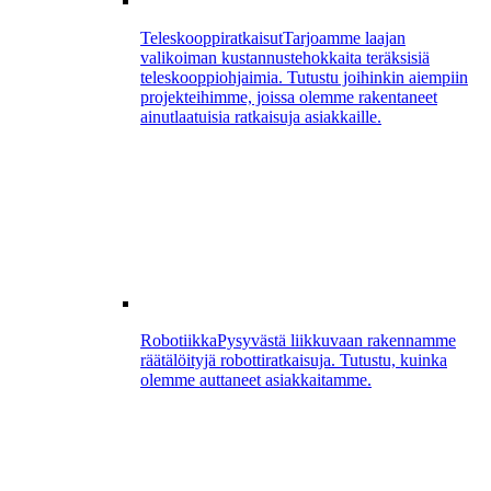
Teleskooppiratkaisut
Tarjoamme laajan
valikoiman kustannustehokkaita teräksisiä
teleskooppiohjaimia. Tutustu joihinkin aiempiin
projekteihimme, joissa olemme rakentaneet
ainutlaatuisia ratkaisuja asiakkaille.
Robotiikka
Pysyvästä liikkuvaan rakennamme
räätälöityjä robottiratkaisuja. Tutustu, kuinka
olemme auttaneet asiakkaitamme.