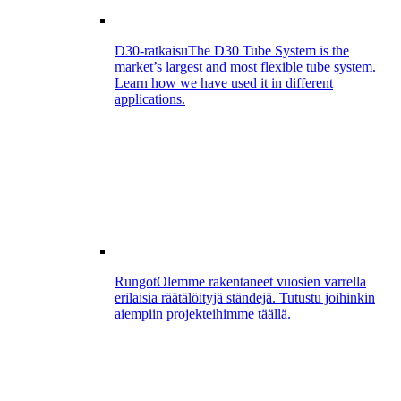
D30-ratkaisu
The D30 Tube System is the
market’s largest and most flexible tube system.
Learn how we have used it in different
applications.
Rungot
Olemme rakentaneet vuosien varrella
erilaisia räätälöityjä ständejä. Tutustu joihinkin
aiempiin projekteihimme täällä.