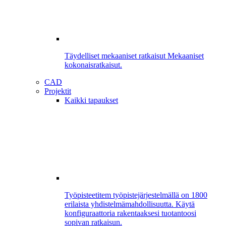
Täydelliset mekaaniset ratkaisut
Mekaaniset
kokonaisratkaisut.
CAD
Projektit
Kaikki tapaukset
Työpisteet
item työpistejärjestelmällä on 1800
erilaista yhdistelmämahdollisuutta. Käytä
konfiguraattoria rakentaaksesi tuotantoosi
sopivan ratkaisun.