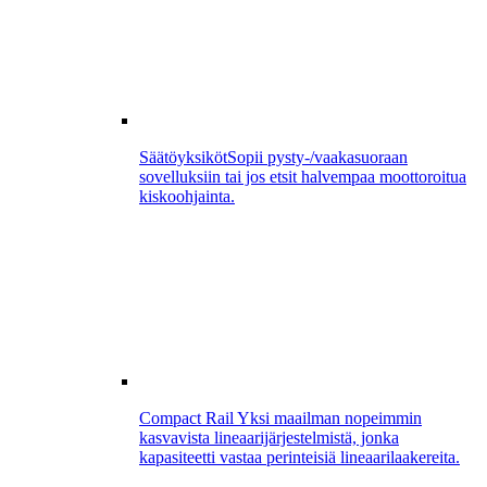
Säätöyksiköt
Sopii pysty-/vaakasuoraan
sovelluksiin tai jos etsit halvempaa moottoroitua
kiskoohjainta.
Compact Rail
Yksi maailman nopeimmin
kasvavista lineaarijärjestelmistä, jonka
kapasiteetti vastaa perinteisiä lineaarilaakereita.