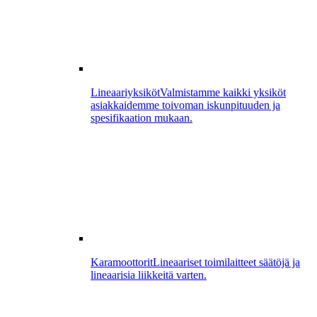
Lineaariyksiköt
Valmistamme kaikki yksiköt
asiakkaidemme toivoman iskunpituuden ja
spesifikaation mukaan.
Karamoottorit
Lineaariset toimilaitteet säätöjä ja
lineaarisia liikkeitä varten.