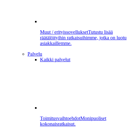
Muut / erityissovellukset
Tutustu lisää
räätälöityihin ratkaisuihimme, jotka on luotu
asiakkaillemme.
Palvelu
Kaikki palvelut
Toimitusvaihtoehdot
Monipuoliset
kokonaisratkaisut.