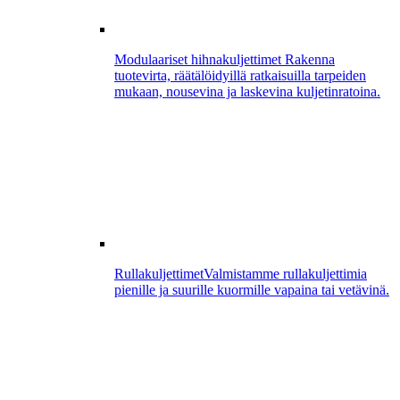
Modulaariset hihnakuljettimet
Rakenna
tuotevirta, räätälöidyillä ratkaisuilla tarpeiden
mukaan, nousevina ja laskevina kuljetinratoina.
Rullakuljettimet
Valmistamme rullakuljettimia
pienille ja suurille kuormille vapaina tai vetävinä.