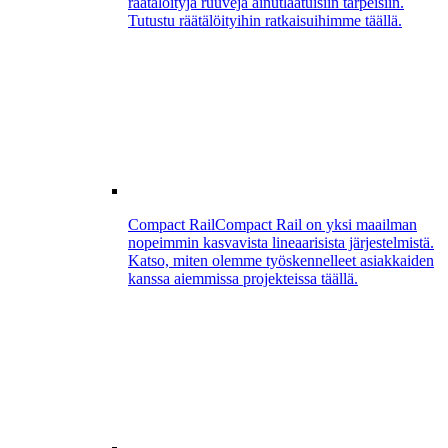
räätälöityjä ruuveja ainutlaatuisiin tarpeisiin.
Tutustu räätälöityihin ratkaisuihimme täällä.
Compact Rail
Compact Rail on yksi maailman
nopeimmin kasvavista lineaarisista järjestelmistä.
Katso, miten olemme työskennelleet asiakkaiden
kanssa aiemmissa projekteissa täällä.