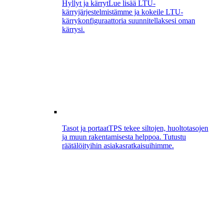
Hyllyt ja kärryt
Lue lisää LTU-
kärryjärjestelmistämme ja kokeile LTU-
kärrykonfiguraattoria suunnitellaksesi oman
kärrysi.
Tasot ja portaat
TPS tekee siltojen, huoltotasojen
ja muun rakentamisesta helppoa. Tutustu
räätälöityihin asiakasratkaisuihimme.