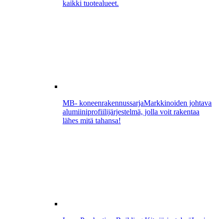
kaikki tuotealueet.
MB- koneenrakennussarja
Markkinoiden johtava
alumiiniprofiilijärjestelmä, jolla voit rakentaa
lähes mitä tahansa!