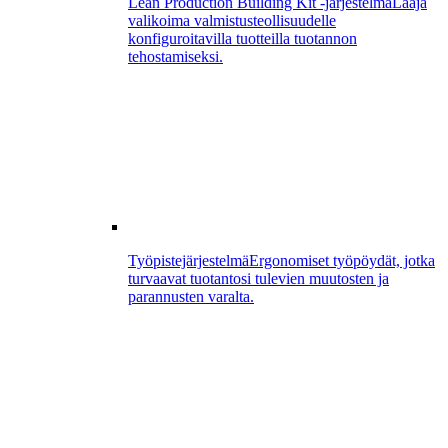
Lean Production Building Kit -järjestelmä
Laaja
valikoima valmistusteollisuudelle
konfiguroitavilla tuotteilla tuotannon
tehostamiseksi.
Työpistejärjestelmä
Ergonomiset työpöydät, jotka
turvaavat tuotantosi tulevien muutosten ja
parannusten varalta.