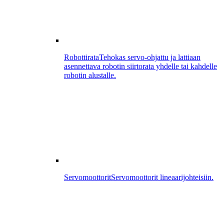
Robottirata
Tehokas servo-ohjattu ja lattiaan
asennettava robotin siirtorata yhdelle tai kahdelle
robotin alustalle.
Servomoottorit
Servomoottorit lineaarijohteisiin.