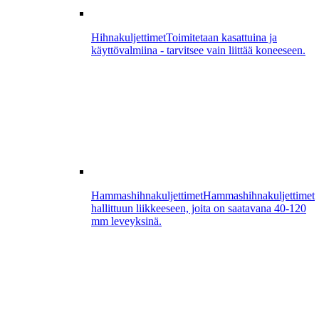
Hihnakuljettimet
Toimitetaan kasattuina ja
käyttövalmiina - tarvitsee vain liittää koneeseen.
Hammashihnakuljettimet
Hammashihnakuljettimet
hallittuun liikkeeseen, joita on saatavana 40-120
mm leveyksinä.