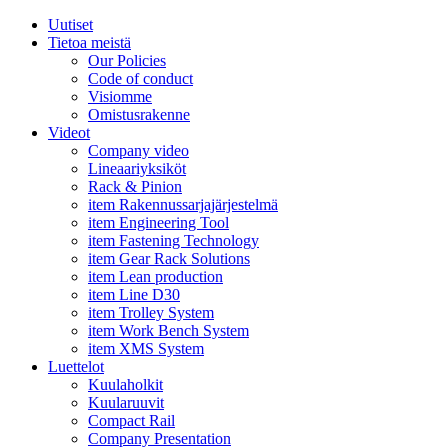
Uutiset
Tietoa meistä
Our Policies
Code of conduct
Visiomme
Omistusrakenne
Videot
Company video
Lineaariyksiköt
Rack & Pinion
item Rakennussarjajärjestelmä
item Engineering Tool
item Fastening Technology
item Gear Rack Solutions
item Lean production
item Line D30
item Trolley System
item Work Bench System
item XMS System
Luettelot
Kuulaholkit
Kuularuuvit
Compact Rail
Company Presentation