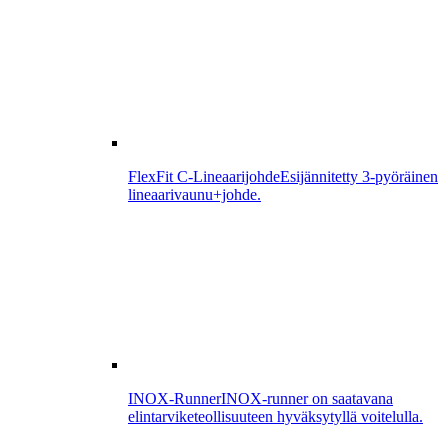
FlexFit C-Lineaarijohde
Esijännitetty 3-pyöräinen
lineaarivaunu+johde.
INOX-Runner
INOX-runner on saatavana
elintarviketeollisuuteen hyväksytyllä voitelulla.