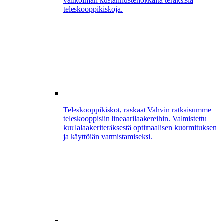
valikoiman kustannustehokkaita teräksisiä
teleskooppikiskoja.
Teleskooppikiskot, raskaat
Vahvin ratkaisumme
teleskooppisiin lineaarilaakereihin. Valmistettu
kuulalaakeriteräksestä optimaalisen kuormituksen
ja käyttöiän varmistamiseksi.