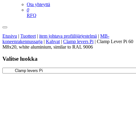
Ota yhteyttä
0
RFQ
Etusivu
|
Tuotteet
|
item johtava profiilijärjestelmä
|
MB-
koneenrakennussarja
|
Kahvat
|
Clamp levers Pi
|
Clamp Lever Pi 60
M8x20, white aluminium, similar to RAL 9006
Valitse luokka