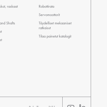
skot, raskaat
Robottirata
Servomoottorit
 and Shafts
Täydelliset mekaaniset
ratkaisut
t
Tilaa painetut katalogit
et