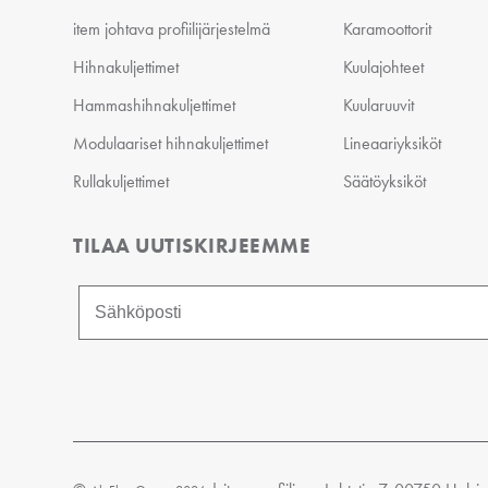
item johtava profiilijärjestelmä
Karamoottorit
Hihnakuljettimet
Kuulajohteet
Hammashihnakuljettimet
Kuularuuvit
Modulaariset hihnakuljettimet
Lineaariyksiköt
Rullakuljettimet
Säätöyksiköt
TILAA UUTISKIRJEEMME