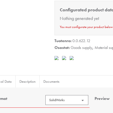
grey
Configurated product dat
määrä
Nothing generated yet
You must configurate your product below
Tuotenro:
0.0.622.12
Osastot:
Goods supply
,
Material su
cal Data
Description
Documents
rmat
Preview