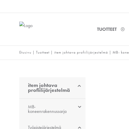
TUOTTEET
Etusivu
|
Tuotteet
|
item johtava profiilijärjestelmä
|
MB- kone
item johtava
profiilijärjestelmä
MB-
koneenrakennussarja
Työpistejärjestelmä