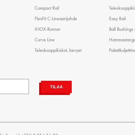
Compact Rail
Teleskooppiki
FlexFit C-Lineaarijohde
Easy Rail
INOX-Runner
Ball Bushings
Curve Line
Hammastango
Teleskooppikiskot, kevyet
Palettikuljettim