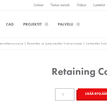
Uutiset
Tietoa meistä
Videot
Luettelot
CAD
PROJEKTIT
PALVELU
enrakennussarja
|
Koneiden ja työpisteiden lisävarusteet
|
Laitteiden lisä
Retaining C
Retaining
LISÄÄ RFQ:ÄÄ
Cord
D6,