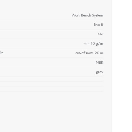
Work Bench System
line 8
No
m = 10 g/m
it
cut-off max. 20 m
NBR
grey