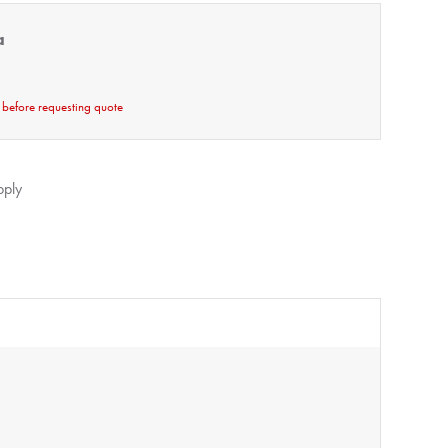
a
 before requesting quote
pply