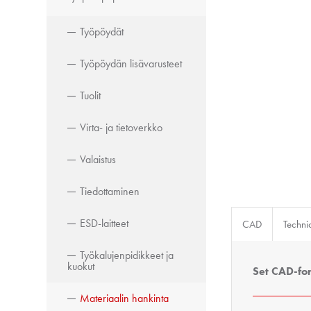
Työpöydät
Työpöydän lisävarusteet
Tuolit
Virta- ja tietoverkko
Valaistus
Tiedottaminen
ESD-laitteet
CAD
Techni
Työkalujenpidikkeet ja
kuokut
Set CAD-fo
Materiaalin hankinta