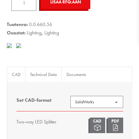
LISÄÄ RFQ:ÄÄN
way
LED
Splitter
Tuotenro:
0.0.660.56
määrä
Osastot:
Lighting
,
Lighting
CAD
Technical Data
Documents
Set CAD-format
Two-way LED Splitter