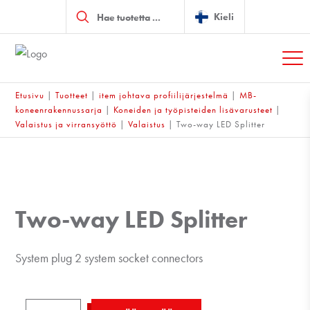
Products
search
Kieli
Etusivu
|
Tuotteet
|
item johtava profiilijärjestelmä
|
MB-
koneenrakennussarja
|
Koneiden ja työpisteiden lisävarusteet
|
Valaistus ja virransyöttö
|
Valaistus
|
Two-way LED Splitter
Two-way LED Splitter
System plug 2 system socket connectors
Two-