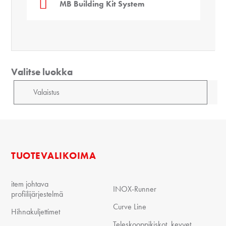
MB Building Kit System
Valitse luokka
TUOTEVALIKOIMA
item johtava
INOX-Runner
profiilijärjestelmä
Curve Line
Hihnakuljettimet
Teleskooppikiskot, kevyet