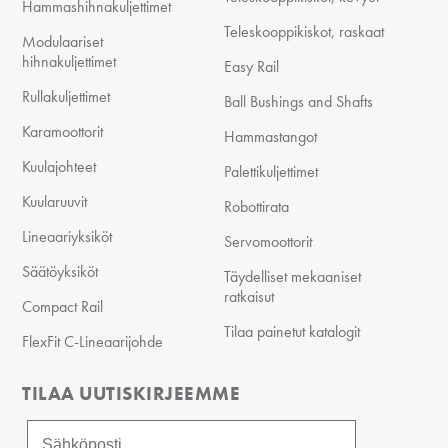
Hammashihnakuljettimet
Teleskooppikiskot, raskaat
Modulaariset
hihnakuljettimet
Easy Rail
Rullakuljettimet
Ball Bushings and Shafts
Karamoottorit
Hammastangot
Kuulajohteet
Palettikuljettimet
Kuularuuvit
Robottirata
Lineaariyksiköt
Servomoottorit
Säätöyksiköt
Täydelliset mekaaniset
ratkaisut
Compact Rail
Tilaa painetut katalogit
FlexFit C-Lineaarijohde
TILAA UUTISKIRJEEMME