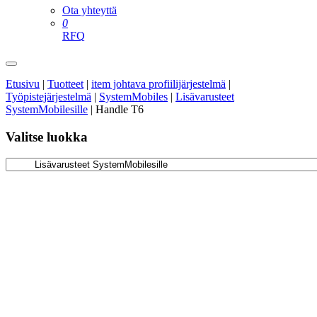
Ota yhteyttä
0
RFQ
Etusivu
|
Tuotteet
|
item johtava profiilijärjestelmä
|
Työpistejärjestelmä
|
SystemMobiles
|
Lisävarusteet
SystemMobilesille
|
Handle T6
Valitse luokka