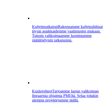
Kuljetinratkaisut
Rakennamme kuljetushihnat
täysin asiakkaidemme vaatimusten mukaan.
Tutustu valikoimaamme luomistamme
räätälöidyistä ratkaisuista.
Kuulajohteet
Tarjoamme laajan valikoiman
lineaarisia ohjaimia PMI:ltä. Selaa joitakin
aiempia projektejamme täällä.