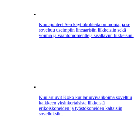
Kuulajohteet
Sen käyttökohteita on monia, ja se
soveltuu useimpiin lineaarisiin liikkeisiin sekä
voimia ja vääntömomentteja sisältäviin liikkeisiin.
Kuularuuvit
Koko kuularuuvivalikoima soveltuu
kaikkeen yksinkertaisista liikkeistä
erikoiskoneiden ja työstökoneiden kaltaisiin
sovelluksiin.