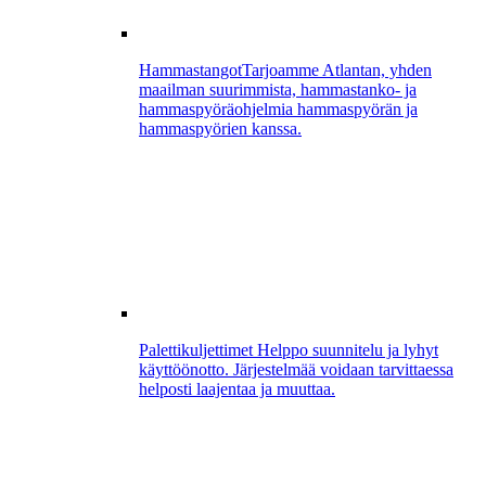
Hammastangot
Tarjoamme Atlantan, yhden
maailman suurimmista, hammastanko- ja
hammaspyöräohjelmia hammaspyörän ja
hammaspyörien kanssa.
Palettikuljettimet
Helppo suunnitelu ja lyhyt
käyttöönotto. Järjestelmää voidaan tarvittaessa
helposti laajentaa ja muuttaa.