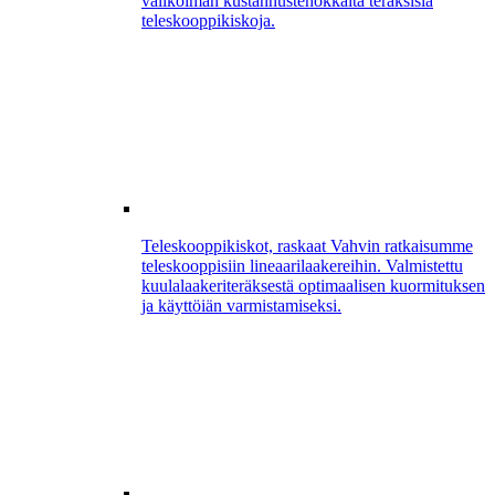
valikoiman kustannustehokkaita teräksisiä
teleskooppikiskoja.
Teleskooppikiskot, raskaat
Vahvin ratkaisumme
teleskooppisiin lineaarilaakereihin. Valmistettu
kuulalaakeriteräksestä optimaalisen kuormituksen
ja käyttöiän varmistamiseksi.