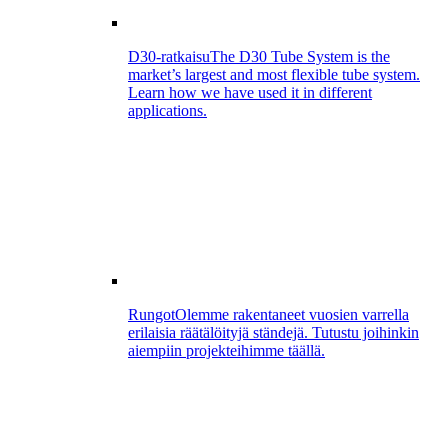
D30-ratkaisu
The D30 Tube System is the
market’s largest and most flexible tube system.
Learn how we have used it in different
applications.
Rungot
Olemme rakentaneet vuosien varrella
erilaisia räätälöityjä ständejä. Tutustu joihinkin
aiempiin projekteihimme täällä.