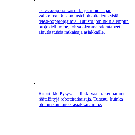
Teleskooppiratkaisut
Tarjoamme laajan
valikoiman kustannustehokkaita teräksisiä
teleskooppiohjaimia. Tutustu joihinkin aiempiin
projekteihimme, joissa olemme rakentaneet
ainutlaatuisia ratkaisuja asiakkaille.
Robotiikka
Pysyvästä liikkuvaan rakennamme
räätälöityjä robottiratkaisuja. Tutustu, kuinka
olemme auttaneet asiakkaitamme.