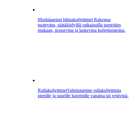
Modulaariset hihnakuljettimet
Rakenna
tuotevirta, räätälöidyillä ratkaisuilla tarpeiden
mukaan, nousevina ja laskevina kuljetinratoina.
Rullakuljettimet
Valmistamme rullakuljettimia
pienille ja suurille kuormille vapaina tai vetävinä.