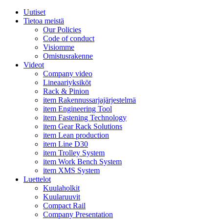
Uutiset
Tietoa meistä
Our Policies
Code of conduct
Visiomme
Omistusrakenne
Videot
Company video
Lineaariyksiköt
Rack & Pinion
item Rakennussarjajärjestelmä
item Engineering Tool
item Fastening Technology
item Gear Rack Solutions
item Lean production
item Line D30
item Trolley System
item Work Bench System
item XMS System
Luettelot
Kuulaholkit
Kuularuuvit
Compact Rail
Company Presentation