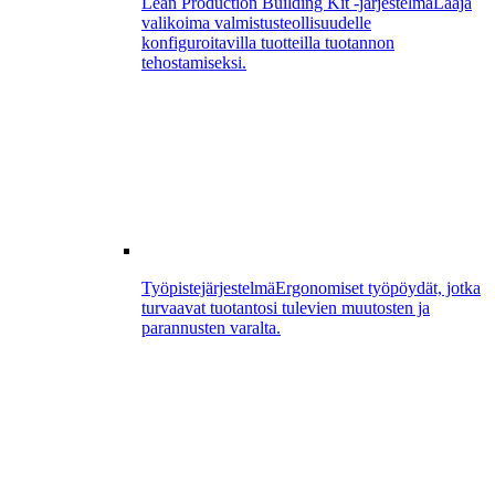
Lean Production Building Kit -järjestelmä
Laaja
valikoima valmistusteollisuudelle
konfiguroitavilla tuotteilla tuotannon
tehostamiseksi.
Työpistejärjestelmä
Ergonomiset työpöydät, jotka
turvaavat tuotantosi tulevien muutosten ja
parannusten varalta.