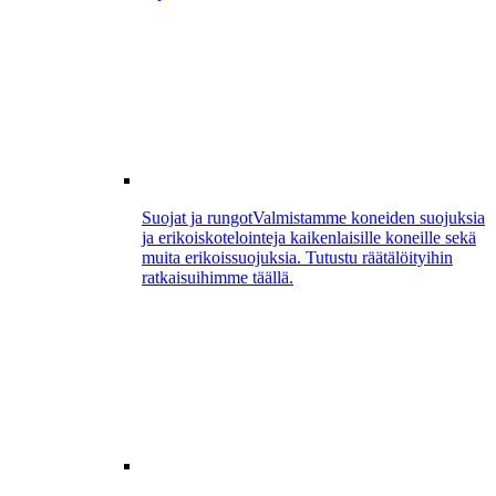
Suojat ja rungot
Valmistamme koneiden suojuksia
ja erikoiskotelointeja kaikenlaisille koneille sekä
muita erikoissuojuksia. Tutustu räätälöityihin
ratkaisuihimme täällä.