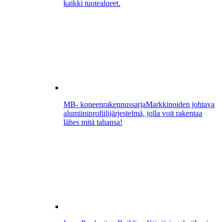
kaikki tuotealueet.
MB- koneenrakennussarja
Markkinoiden johtava
alumiiniprofiilijärjestelmä, jolla voit rakentaa
lähes mitä tahansa!