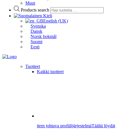
Muut
Products search
Kieli
English (UK)
Svenska
Dansk
Norsk bokmål
Suomi
Eesti
Tuotteet
Kaikki tuotteet
item johtava profiilijärjestelmä
Täältä löydät