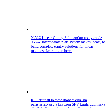
X-Y-Z Linear Gantry Solution
Our ready-made
X-Y-Z intermediate plate system makes it easy to
build complete gantry solutions for linear
modules. Learn more here.
Kuularuuvit
Olemme luoneet erilaisia
puristusratkaisuja käyttäen SFV-kuularuuvit sekä