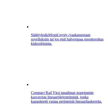
Säätöyksiköt
Sopii pysty-/vaakasuoraan
sovelluksiin tai jos etsit halvempaa moottoroitua
kiskoohjainta.
Compact Rail
Yksi maailman nopeimmin
kasvavista lineaarijärjestelmistä, jonka
kapasiteetti vastaa perinteisiä lineaarilaakereita.