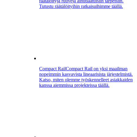
räätälöityjä ruuveja ainutlaatuisiin tarpeisiin.
Tutustu räätälöityihin ratkaisuihimme täällä.
Compact Rail
Compact Rail on yksi maailman
nopeimmin kasvavista lineaarisista järjestelmistä.
Katso, miten olemme työskennelleet asiakkaiden
kanssa aiemmissa projekteissa täällä.