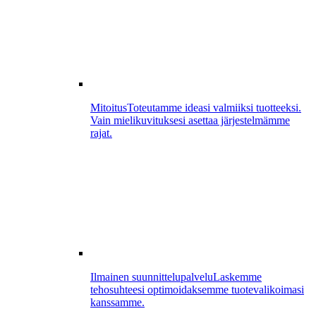
Mitoitus
Toteutamme ideasi valmiiksi tuotteeksi.
Vain mielikuvituksesi asettaa järjestelmämme
rajat.
Ilmainen suunnittelupalvelu
Laskemme
tehosuhteesi optimoidaksemme tuotevalikoimasi
kanssamme.