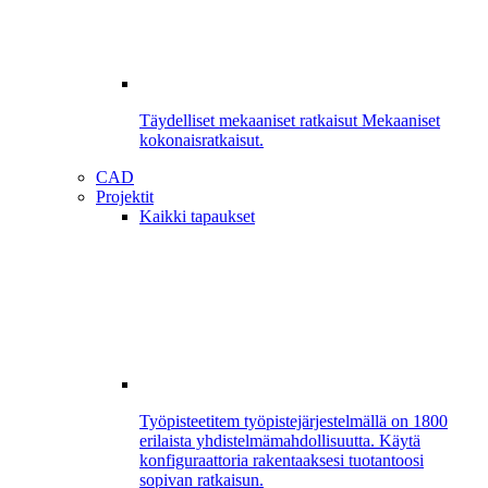
Täydelliset mekaaniset ratkaisut
Mekaaniset
kokonaisratkaisut.
CAD
Projektit
Kaikki tapaukset
Työpisteet
item työpistejärjestelmällä on 1800
erilaista yhdistelmämahdollisuutta. Käytä
konfiguraattoria rakentaaksesi tuotantoosi
sopivan ratkaisun.