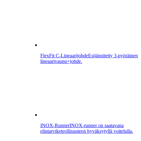
FlexFit C-Lineaarijohde
Esijännitetty 3-pyöräinen
lineaarivaunu+johde.
INOX-Runner
INOX-runner on saatavana
elintarviketeollisuuteen hyväksytyllä voitelulla.