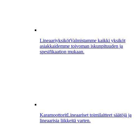
Lineaariyksiköt
Valmistamme kaikki yksiköt
asiakkaidemme toivoman iskunpituuden ja
spesifikaation mukaan.
Karamoottorit
Lineaariset toimilaitteet säätöjä ja
lineaarisia liikkeitä varten.