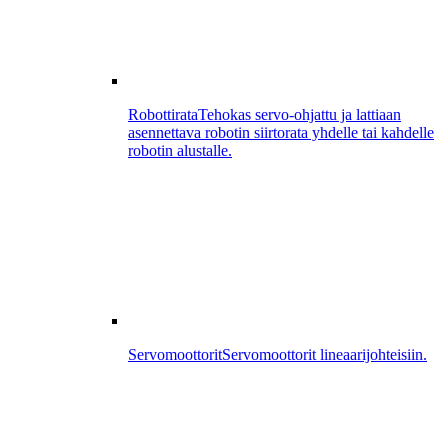
Robottirata
Tehokas servo-ohjattu ja lattiaan
asennettava robotin siirtorata yhdelle tai kahdelle
robotin alustalle.
Servomoottorit
Servomoottorit lineaarijohteisiin.