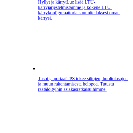
Hyllyt ja kärryt
Lue lisää LTU-
kärryjärjestelmistämme ja kokeile LTU-
kärrykonfiguraattoria suunnitellaksesi oman
kärrysi.
Tasot ja portaat
TPS tekee siltojen, huoltotasojen
ja muun rakentamisesta helppoa. Tutustu
räätälöityihin asiakasratkaisuihimme.