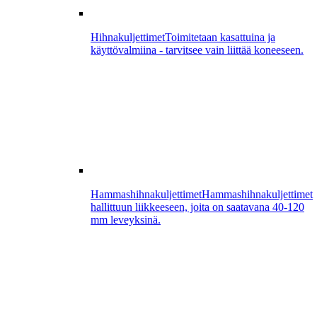
Hihnakuljettimet
Toimitetaan kasattuina ja
käyttövalmiina - tarvitsee vain liittää koneeseen.
Hammashihnakuljettimet
Hammashihnakuljettimet
hallittuun liikkeeseen, joita on saatavana 40-120
mm leveyksinä.