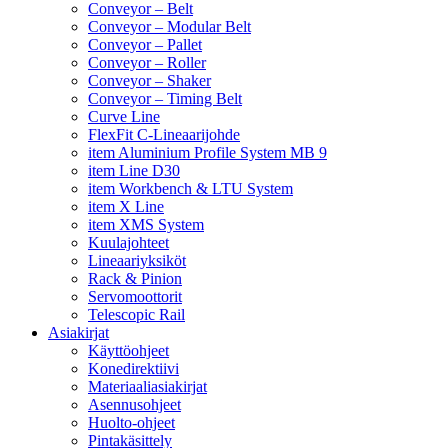
Conveyor – Belt
Conveyor – Modular Belt
Conveyor – Pallet
Conveyor – Roller
Conveyor – Shaker
Conveyor – Timing Belt
Curve Line
FlexFit C-Lineaarijohde
item Aluminium Profile System MB 9
item Line D30
item Workbench & LTU System
item X Line
item XMS System
Kuulajohteet
Lineaariyksiköt
Rack & Pinion
Servomoottorit
Telescopic Rail
Asiakirjat
Käyttöohjeet
Konedirektiivi
Materiaaliasiakirjat
Asennusohjeet
Huolto-ohjeet
Pintakäsittely