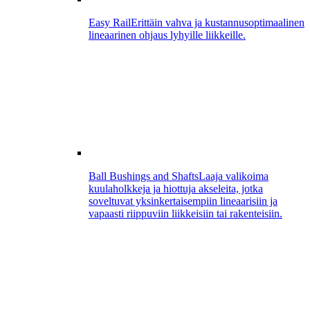
Easy Rail
Erittäin vahva ja kustannusoptimaalinen
lineaarinen ohjaus lyhyille liikkeille.
Ball Bushings and Shafts
Laaja valikoima
kuulaholkkeja ja hiottuja akseleita, jotka
soveltuvat yksinkertaisempiin lineaarisiin ja
vapaasti riippuviin liikkeisiin tai rakenteisiin.