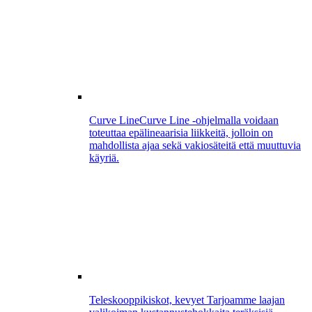
Curve Line
Curve Line -ohjelmalla voidaan
toteuttaa epälineaarisia liikkeitä, jolloin on
mahdollista ajaa sekä vakiosäteitä että muuttuvia
käyriä.
Teleskooppikiskot, kevyet
Tarjoamme laajan