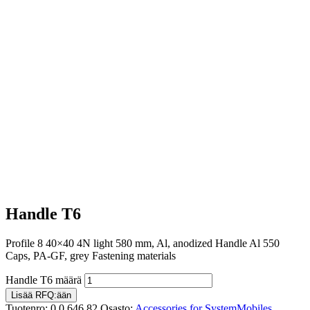
Handle T6
Profile 8 40×40 4N light 580 mm, Al, anodized Handle Al 550
Caps, PA-GF, grey Fastening materials
Handle T6 määrä
Lisää RFQ:ään
Tuotenro:
0.0.646.82
Osasto:
Accessories for SystemMobiles