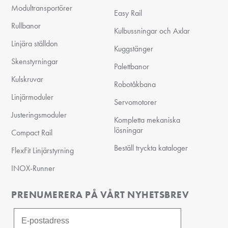
Modultransportörer
Easy Rail
Rullbanor
Kulbussningar och Axlar
Linjära ställdon
Kuggstänger
Skenstyrningar
Palettbanor
Kulskruvar
Robotåkbana
Linjärmoduler
Servomotorer
Justeringsmoduler
Kompletta mekaniska
lösningar
Compact Rail
Beställ tryckta kataloger
FlexFit Linjärstyrning
INOX-Runner
PRENUMERERA PÅ VÅRT NYHETSBREV