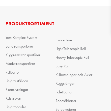
PRODUKTSORTIMENT
item Komplett System
Curve Line
Bandtransportörer
Light Telescopic Rail
Kuggremstransportörer
Heavy Telescopic Rail
Modultransportörer
Easy Rail
Rullbanor
Kulbussningar och Axlar
Linjära ställdon
Kuggstänger
Skenstyrningar
Palettbanor
Kulskruvar
Robotåkbana
Linjärmoduler
Servomotorer