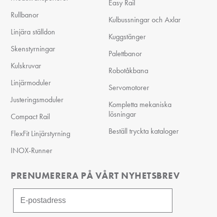
Easy Rail
Rullbanor
Kulbussningar och Axlar
Linjära ställdon
Kuggstänger
Skenstyrningar
Palettbanor
Kulskruvar
Robotåkbana
Linjärmoduler
Servomotorer
Justeringsmoduler
Kompletta mekaniska
lösningar
Compact Rail
Beställ tryckta kataloger
FlexFit Linjärstyrning
INOX-Runner
PRENUMERERA PÅ VÅRT NYHETSBREV