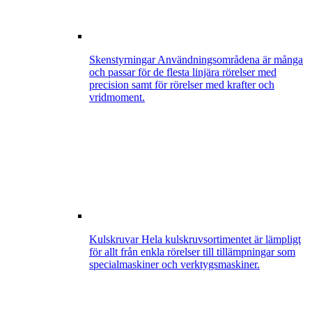
Skenstyrningar
Användningsområdena är många
och passar för de flesta linjära rörelser med
precision samt för rörelser med krafter och
vridmoment.
Kulskruvar
Hela kulskruvsortimentet är lämpligt
för allt från enkla rörelser till tillämpningar som
specialmaskiner och verktygsmaskiner.