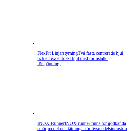
FlexFit Linjärstyrning
Två fasta centrerade hjul
och ett excentriskt hjul med förinställd
förspänning.
INOX-Runner
INOX-runner finns för godkända
smörjmedel och tätningar för livsmedelsindustrin