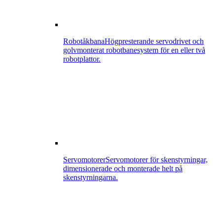
Robotåkbana
Högpresterande servodrivet och
golvmonterat robotbanesystem för en eller två
robotplattor.
Servomotorer
Servomotorer för skenstyrningar,
dimensionerade och monterade helt på
skenstyrningarna.