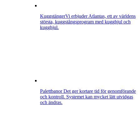
Kuggstänger
Vi erbjuder Atlantas, ett av världens
största, kuggstångsprogram med kugghjul och
kugghjul.
Palettbanor
Det ger kortare tid för genomförande
och kontroll. Systemet kan mycket lätt utvidgas
och ändras.