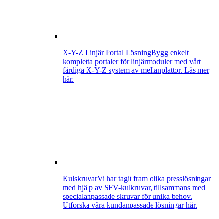
X-Y-Z Linjär Portal Lösning
Bygg enkelt
kompletta portaler för linjärmoduler med vårt
färdiga X-Y-Z system av mellanplattor. Läs mer
här.
Kulskruvar
Vi har tagit fram olika presslösningar
med hjälp av SFV-kulkruvar, tillsammans med
specialanpassade skruvar för unika behov.
Utforska våra kundanpassade lösningar här.