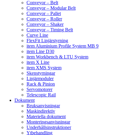
Conveyor – Belt
Conveyor – Modular Belt
Conveyor – Pallet
Conveyor – Roller
Conveyor – Shaker
Conveyor – Timing Belt
Curve Line
FlexFit Linjärstyrning
item Aluminium Profile System MB 9
item Line D30
item Workbench & LTU System
item X Line
item XMS System
Skenstyrningar
Linjärmoduler
Rack & Pinion
Servomotorer
Telescopic Rail
Dokument
Bruksanvisningar
Maskindirektiv
Materiella dokument
Monteringsanvisningar
Underhållsinstruktioner
Ytbehandling