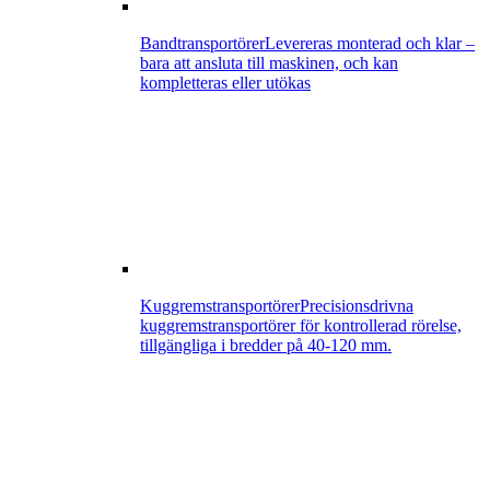
Bandtransportörer
Levereras monterad och klar –
bara att ansluta till maskinen, och kan
kompletteras eller utökas
Kuggremstransportörer
Precisionsdrivna
kuggremstransportörer för kontrollerad rörelse,
tillgängliga i bredder på 40-120 mm.