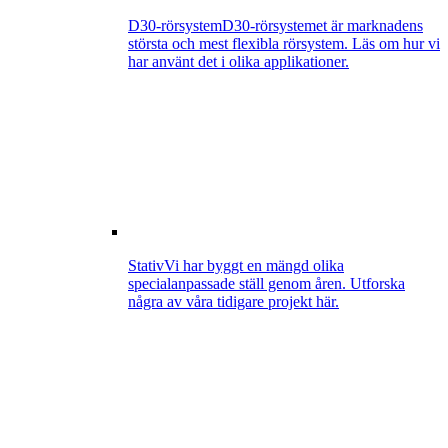
D30-rörsystem
D30-rörsystemet är marknadens
största och mest flexibla rörsystem. Läs om hur vi
har använt det i olika applikationer.
Stativ
Vi har byggt en mängd olika
specialanpassade ställ genom åren. Utforska
några av våra tidigare projekt här.