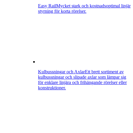
Easy Rail
Mycket stark och kostnadsoptimal linjär
styrning för korta rörelser.
Kulbussningar och Axlar
Ett brett sortiment av
kulbussningar och slipade axlar som lämpar sig
för enklare linjära och frihängande rörelser eller
konstruktioner.