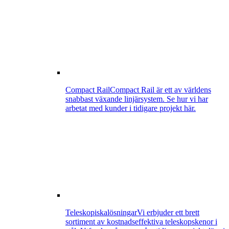
Compact Rail
Compact Rail är ett av världens
snabbast växande linjärsystem. Se hur vi har
arbetat med kunder i tidigare projekt här.
Teleskopiskalösningar
Vi erbjuder ett brett
sortiment av kostnadseffektiva teleskopskenor i