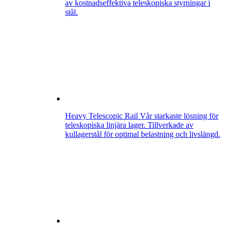
av kostnadseffektiva teleskopiska styrningar i
stål.
Heavy Telescopic Rail
Vår starkaste lösning för
teleskopiska linjära lager. Tillverkade av
kullagerstål för optimal belastning och livslängd.