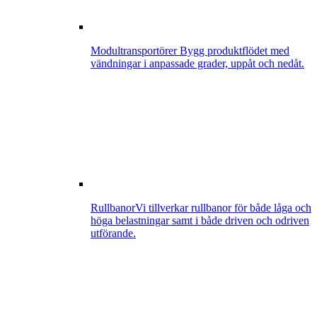
Modultransportörer
Bygg produktflödet med
vändningar i anpassade grader, uppåt och nedåt.
Rullbanor
Vi tillverkar rullbanor för både låga och
höga belastningar samt i både driven och odriven
utförande.