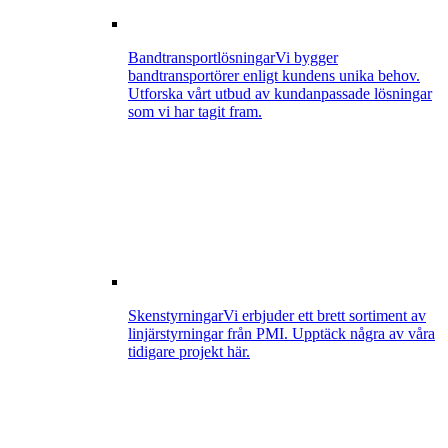
Bandtransportlösningar
Vi bygger
bandtransportörer enligt kundens unika behov.
Utforska vårt utbud av kundanpassade lösningar
som vi har tagit fram.
Skenstyrningar
Vi erbjuder ett brett sortiment av
linjärstyrningar från PMI. Upptäck några av våra
tidigare projekt här.