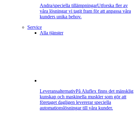
Andra/speciella tillämpningar
Utforska fler av
våra lösningar vi tagit fram för att anpassa våra
kunders unika behov.
Service
Alla tjänster
Leveransalternativ
På Aluflex finns det mänsklig
kunskap och maskinella muskler som gör att
företaget dagligen levererar speciella
automationslösningar till våra kunder.