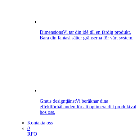
Dimensions
Vi tar din idé till en färdig produkt.
Bara din fantasi sätter gränserna för vårt system.
Gratis designtjänst
Vi beräknar dina
effektförhållanden för att optimera ditt produktval
hos oss.
Kontakta oss
0
RFQ