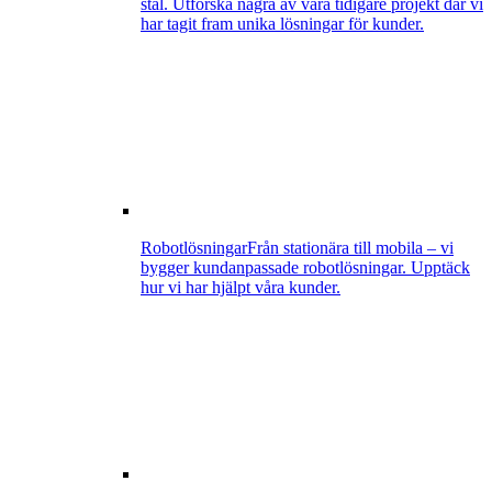
stål. Utforska några av våra tidigare projekt där vi
har tagit fram unika lösningar för kunder.
Robotlösningar
Från stationära till mobila – vi
bygger kundanpassade robotlösningar. Upptäck
hur vi har hjälpt våra kunder.