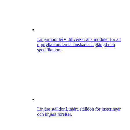
Linjärmoduler
Vi tillverkar alla moduler för att
uppfylla kundernas önskade slaglängd och
specifikation.
Linjära ställdon
Linjära ställdon för justeringar
och linjära rörelser.