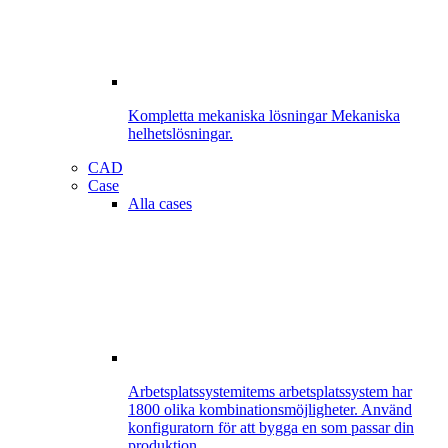
Kompletta mekaniska lösningar
Mekaniska
helhetslösningar.
CAD
Case
Alla cases
Arbetsplatssystem
items arbetsplatssystem har
1800 olika kombinationsmöjligheter. Använd
konfiguratorn för att bygga en som passar din
produktion.