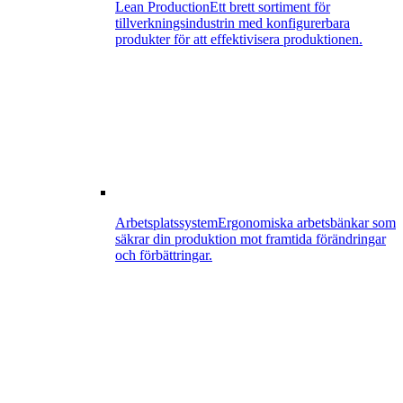
Lean Production
Ett brett sortiment för
tillverkningsindustrin med konfigurerbara
produkter för att effektivisera produktionen.
Arbetsplatssystem
Ergonomiska arbetsbänkar som
säkrar din produktion mot framtida förändringar
och förbättringar.