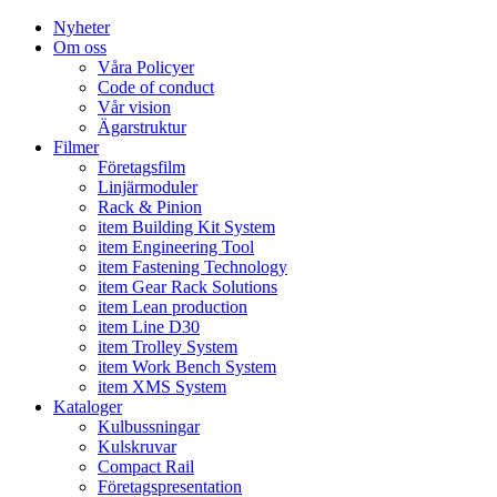
Nyheter
Om oss
Våra Policyer
Code of conduct
Vår vision
Ägarstruktur
Filmer
Företagsfilm
Linjärmoduler
Rack & Pinion
item Building Kit System
item Engineering Tool
item Fastening Technology
item Gear Rack Solutions
item Lean production
item Line D30
item Trolley System
item Work Bench System
item XMS System
Kataloger
Kulbussningar
Kulskruvar
Compact Rail
Företagspresentation