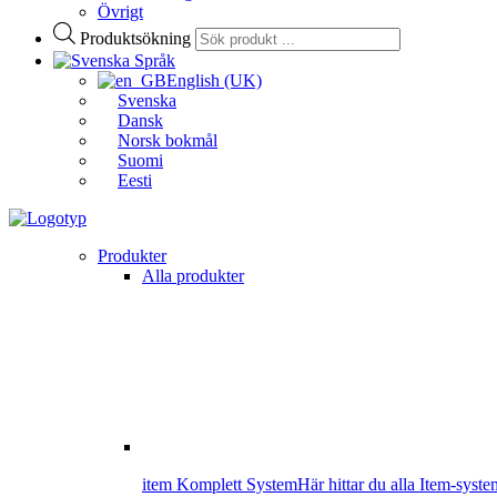
Övrigt
Produktsökning
Språk
English (UK)
Svenska
Dansk
Norsk bokmål
Suomi
Eesti
Produkter
Alla produkter
item Komplett System
Här hittar du alla Item-syste