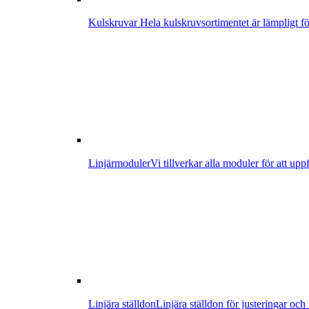
Kulskruvar
Hela kulskruvsortimentet är lämpligt för
Linjärmoduler
Vi tillverkar alla moduler för att up
Linjära ställdon
Linjära ställdon för justeringar och l