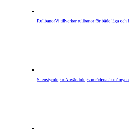
Rullbanor
Vi tillverkar rullbanor för både låga och
Skenstyrningar
Användningsområdena är många och p