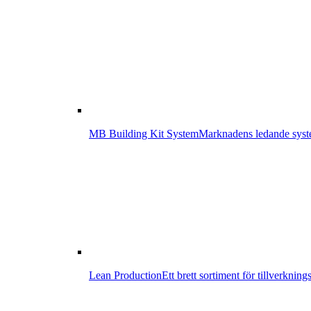
MB Building Kit System
Marknadens ledande syste
Lean Production
Ett brett sortiment för tillverknin