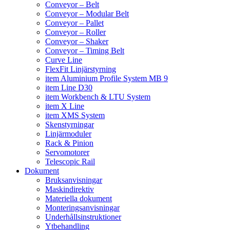
Conveyor – Belt
Conveyor – Modular Belt
Conveyor – Pallet
Conveyor – Roller
Conveyor – Shaker
Conveyor – Timing Belt
Curve Line
FlexFit Linjärstyrning
item Aluminium Profile System MB 9
item Line D30
item Workbench & LTU System
item X Line
item XMS System
Skenstyrningar
Linjärmoduler
Rack & Pinion
Servomotorer
Telescopic Rail
Dokument
Bruksanvisningar
Maskindirektiv
Materiella dokument
Monteringsanvisningar
Underhållsinstruktioner
Ytbehandling