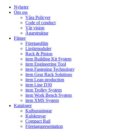
Nyheter
Om oss
Våra Policyer
Code of conduct
Vår vision
Ägarstruktur
Filmer
Företagsfilm
Linjärmoduler
Rack & Pinion
item Building Kit System
item Engineering Tool
item Fastening Technology
item Gear Rack Solutions
item Lean production
item Line D30
item Trolley System
item Work Bench System
item XMS System
Kataloger
Kulbussningar
Kulskruvar
Compact Rail
Företagspresentation