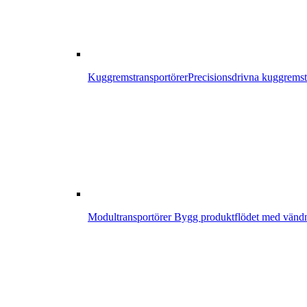
Kuggremstransportörer
Precisionsdrivna kuggremstr
Modultransportörer
Bygg produktflödet med vändni