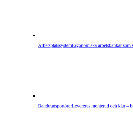
Arbetsplatssystem
Ergonomiska arbetsbänkar som sä
Bandtransportörer
Levereras monterad och klar – bar