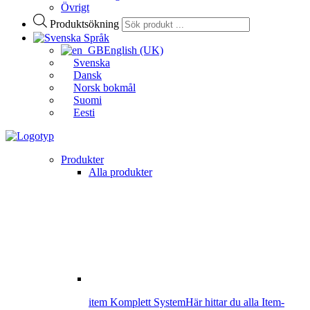
Övrigt
Produktsökning
Språk
English (UK)
Svenska
Dansk
Norsk bokmål
Suomi
Eesti
Produkter
Alla produkter
item Komplett System
Här hittar du alla Item-