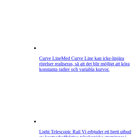
Curve Line
Med Curve Line kan icke-linjära
rörelser realiseras, så att det blir möjligt att köra
konstanta radier och variabla kurvor.
Light Telescopic Rail
Vi erbjuder ett brett utbud