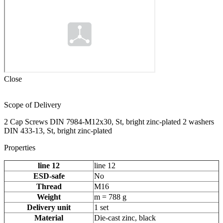
Close
Scope of Delivery
2 Cap Screws DIN 7984-M12x30, St, bright zinc-plated 2 washers
DIN 433-13, St, bright zinc-plated
Properties
line 12
line 12
ESD-safe
No
Thread
M16
Weight
m = 788 g
Delivery unit
1 set
Material
Die-cast zinc, black