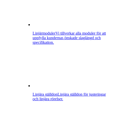
Linjärmoduler
Vi tillverkar alla moduler för att
uppfylla kundernas önskade slaglängd och
specifikation.
Linjära ställdon
Linjära ställdon för justeringar
och linjära rörelser.