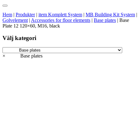
Hem
|
Produkter
|
item Komplett System
|
MB Building Kit System
|
Golvelement
|
Accessories for floor elements
|
Base plates
|
Base
Plate 12 120×60, M16, black
Välj kategori
×
Base plates