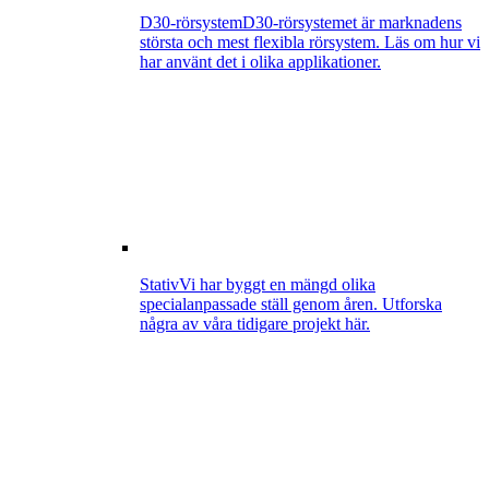
D30-rörsystem
D30-rörsystemet är marknadens
största och mest flexibla rörsystem. Läs om hur vi
har använt det i olika applikationer.
Stativ
Vi har byggt en mängd olika
specialanpassade ställ genom åren. Utforska
några av våra tidigare projekt här.