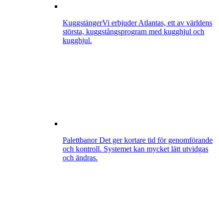
Kuggstänger
Vi erbjuder Atlantas, ett av världens
största, kuggstångsprogram med kugghjul och
kugghjul.
Palettbanor
Det ger kortare tid för genomförande
och kontroll. Systemet kan mycket lätt utvidgas
och ändras.