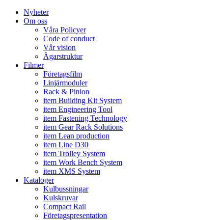
Nyheter
Om oss
Våra Policyer
Code of conduct
Vår vision
Ägarstruktur
Filmer
Företagsfilm
Linjärmoduler
Rack & Pinion
item Building Kit System
item Engineering Tool
item Fastening Technology
item Gear Rack Solutions
item Lean production
item Line D30
item Trolley System
item Work Bench System
item XMS System
Kataloger
Kulbussningar
Kulskruvar
Compact Rail
Företagspresentation