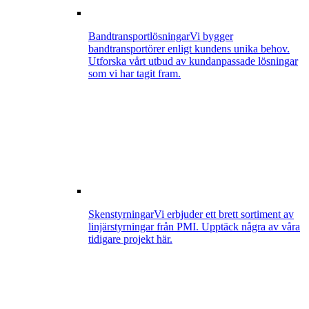
Bandtransportlösningar
Vi bygger
bandtransportörer enligt kundens unika behov.
Utforska vårt utbud av kundanpassade lösningar
som vi har tagit fram.
Skenstyrningar
Vi erbjuder ett brett sortiment av
linjärstyrningar från PMI. Upptäck några av våra
tidigare projekt här.