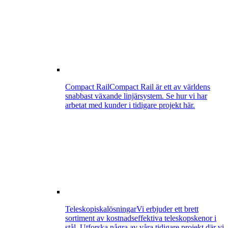
Compact Rail
Compact Rail är ett av världens
snabbast växande linjärsystem. Se hur vi har
arbetat med kunder i tidigare projekt här.
Teleskopiskalösningar
Vi erbjuder ett brett
sortiment av kostnadseffektiva teleskopskenor i
stål. Utforska några av våra tidigare projekt där vi