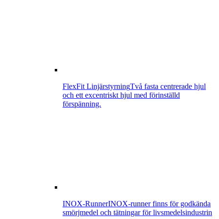
FlexFit Linjärstyrning
Två fasta centrerade hjul
och ett excentriskt hjul med förinställd
förspänning.
INOX-Runner
INOX-runner finns för godkända
smörjmedel och tätningar för livsmedelsindustrin