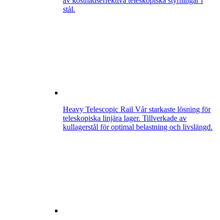
av kostnadseffektiva teleskopiska styrningar i
stål.
Heavy Telescopic Rail
Vår starkaste lösning för
teleskopiska linjära lager. Tillverkade av
kullagerstål för optimal belastning och livslängd.