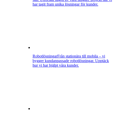
har tagit fram unika lösningar för kunder.
Robotlösningar
Från stationära till mobila – vi
bygger kundanpassade robotlösningar. Upptäck
hur vi har hjälpt våra kunder.