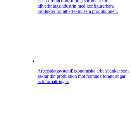
Lean Production
Ett brett sortiment för
tillverkningsindustrin med konfigurerbara
produkter för att effektivisera produktionen.
Arbetsplatssystem
Ergonomiska arbetsbänkar som
säkrar din produktion mot framtida förändringar
och förbättringar.