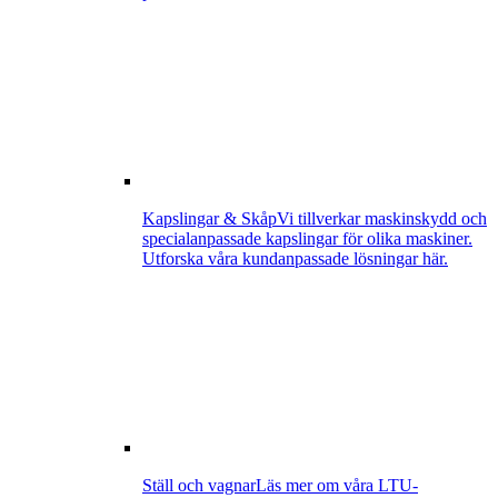
Kapslingar & Skåp
Vi tillverkar maskinskydd och
specialanpassade kapslingar för olika maskiner.
Utforska våra kundanpassade lösningar här.
Ställ och vagnar
Läs mer om våra LTU-