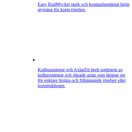
Easy Rail
Mycket stark och kostnadsoptimal linjär
styrning för korta rörelser.
Kulbussningar och Axlar
Ett brett sortiment av
kulbussningar och slipade axlar som lämpar sig
för enklare linjära och frihängande rörelser eller
konstruktioner.