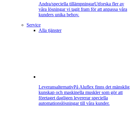
Andra/speciella tillämpningar
Utforska fler av
våra lösningar vi tagit fram för att anpassa våra
kunders unika behov.
Service
Alla tjänster
Leveransalternativ
På Aluflex finns det mänsklig
kunskap och maskinella muskler som gör att
företaget dagligen levererar speciella
automationslösningar till våra kunder.