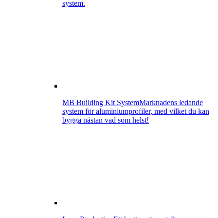
system.
MB Building Kit System
Marknadens ledande
system för aluminiumprofiler, med vilket du kan
bygga nästan vad som helst!