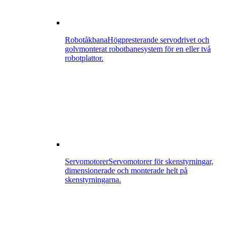
Robotåkbana
Högpresterande servodrivet och
golvmonterat robotbanesystem för en eller två
robotplattor.
Servomotorer
Servomotorer för skenstyrningar,
dimensionerade och monterade helt på
skenstyrningarna.