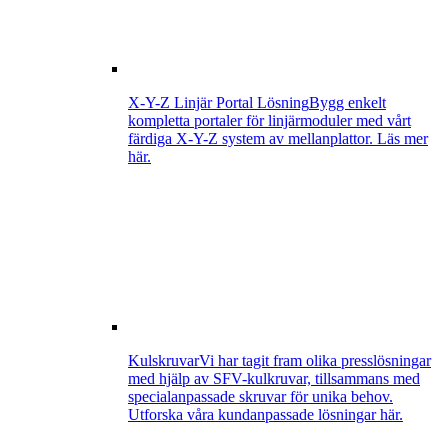
X-Y-Z Linjär Portal Lösning
Bygg enkelt
kompletta portaler för linjärmoduler med vårt
färdiga X-Y-Z system av mellanplattor. Läs mer
här.
Kulskruvar
Vi har tagit fram olika presslösningar
med hjälp av SFV-kulkruvar, tillsammans med
specialanpassade skruvar för unika behov.
Utforska våra kundanpassade lösningar här.