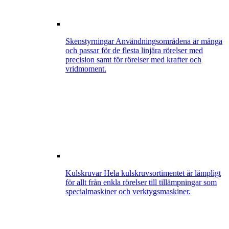
Skenstyrningar
Användningsområdena är många
och passar för de flesta linjära rörelser med
precision samt för rörelser med krafter och
vridmoment.
Kulskruvar
Hela kulskruvsortimentet är lämpligt
för allt från enkla rörelser till tillämpningar som
specialmaskiner och verktygsmaskiner.