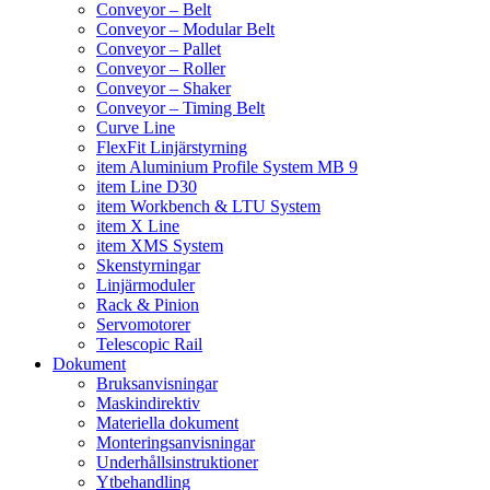
Conveyor – Belt
Conveyor – Modular Belt
Conveyor – Pallet
Conveyor – Roller
Conveyor – Shaker
Conveyor – Timing Belt
Curve Line
FlexFit Linjärstyrning
item Aluminium Profile System MB 9
item Line D30
item Workbench & LTU System
item X Line
item XMS System
Skenstyrningar
Linjärmoduler
Rack & Pinion
Servomotorer
Telescopic Rail
Dokument
Bruksanvisningar
Maskindirektiv
Materiella dokument
Monteringsanvisningar
Underhållsinstruktioner
Ytbehandling