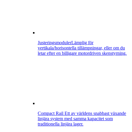
Justeringsmoduler
Lämplig för
vertikala/horisontella tillämpningar, eller om du
letar efter en billigare motordriven skenstyrning.
Compact Rail
Ett av världens snabbast växande
linjära system med samma kapacitet som
traditionella linjära lager.