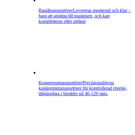
Bandtransportörer
Levereras monterad och klar –
bara att ansluta till maskinen, och kan
kompletteras eller utökas
Kuggremstransportörer
Precisionsdrivna
kuggremstransportörer för kontrollerad rörelse,
tillgängliga i bredder på 40-120 mm.