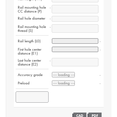
Rail mounting hole 
-
CC distance (P)
Rail hole diameter
-
Rail mounting hole 
-
thread (S)
Rail length (L0)
-
First hole center 
-
distance (E1)
Last hole center 
-
distance (E2)
Accuracy grade
-
Preload
-