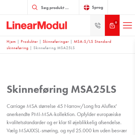
Products
search
Sprog
0
Hjem
|
Produkter
|
Skinneføringer
|
MSA-S/LS Standard
skinneføring
|
Skinneføring MSA25LS
Skinneføring MSA25LS
Carriage MSA størrelse 45 Narrow/Long fra Aluflex'
anerkendte PMI-MSA-kollektion. Opfylder europæiske
kvalitetsstandarder og er klar til øjeblikkelig afsendelse.
Vælg MSAXXSL-smøring, og nyd 25.000 km uden besvær