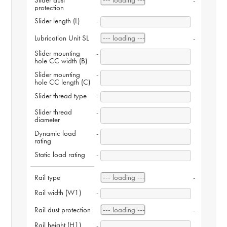
Slider dust 
-
protection
Slider length (L)
-
Lubrication Unit SL
-
Slider mounting 
-
hole CC width (B)
Slider mounting 
-
hole CC length (C)
Slider thread type
-
Slider thread 
-
diameter
Dynamic load 
-
rating
Static load rating
-
Rail type
-
Rail width (W1)
-
Rail dust protection
-
Rail height (H1)
-