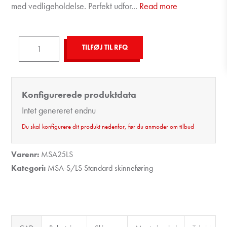
med vedligeholdelse. Perfekt udfor
...
Read more
Linear
TILFØJ TIL RFQ
Guide
MSA25LS
antal
Konfigurerede produktdata
Intet genereret endnu
Du skal konfigurere dit produkt nedenfor, før du anmoder om tilbud
Varenr:
MSA25LS
Kategori:
MSA-S/LS Standard skinneføring