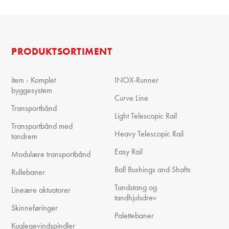
PRODUKTSORTIMENT
item - Komplet
INOX-Runner
byggesystem
Curve Line
Transportbånd
Light Telescopic Rail
Transportbånd med
Heavy Telescopic Rail
tandrem
Easy Rail
Modulære transportbånd
Ball Bushings and Shafts
Rullebaner
Tandstang og
Lineære aktuatorer
tandhjulsdrev
Skinneføringer
Palettebaner
Kuglegevindspindler