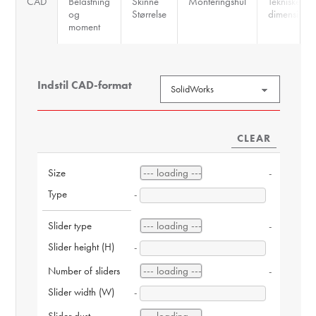
CAD
Belastning
Skinne
Monteringshul
Tekniske
og
Størrelse
dimensione
moment
Indstil CAD-format
CLEAR
Size
-
Type
-
Slider type
-
Slider height (H)
-
Number of sliders
-
Slider width (W)
-