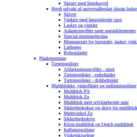
Skruer med linsehoved
Bredt udvalg af universalbeslag såsom laske
Skiver
Vinkler med langsgående spor
Lasker og vinkler
Adapterprofiler samt spændelementer
Special montagebeslag
Montagesæt for hængsler, lasker, vinkl
Løfteøjer
Robotplader
Plademontage
Tætningslister
Afdækningsprofiler - plast
Tætningslister - enkeltsidet
Tætningslister - dobbeltsidet
Multiblokke, vinkellister og indfatningslister
Multiblok PA
Multiblok Zn
Multiblok med selvklæbende tape
Sikkerhedsskue og skive for multiblo
Multivinkel Zn
Sikkerhedsskive
Klem-multiblok og Quick-multiblok
Indfatningslister
Vinkelskrueliste