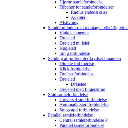
Hjørne samleforbindelse
Tilbehør for samleforbindelser
Radius endedæksler
Adapter
Afstivning
Samleforbindelse til montage i vilkårlig vink
Vinkelelementer
Drejeled
Drejeled m. lejer
Kugleled
Smig forbindelse
Samling af profiler der krydser hinanden
Direkte forbindelse
Klick forbindelse
Drejbar forbindelse
Drejeled
Drejeled
Drejeled med fingerskrue
Stød samleforbindelse
Universal-stød forbindelse
Automatik-stød forbindelse
Smig-stød forbindelse
Parallel samleforbindelse
Central samleforbindelse P
Parallel samleforbindelse