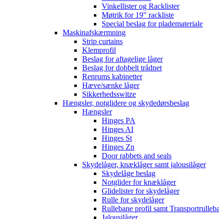
Vinkellister og Racklister
Møtrik for 19" rackliste
Special beslag for plademateriale
Maskinafskærmning
Strip curtains
Klemprofil
Beslag for aftagelige låger
Beslag for dobbelt trådnet
Renrums kabinetter
Hæve/sænke låger
Sikkerhedsswitze
Hængsler, notglidere og skydedørsbeslag
Hængsler
Hinges PA
Hinges AI
Hinges St
Hinges Zn
Door rabbets and seals
Skydelåger, knæklåger samt jalousilåger
Skydelåge beslag
Notglider for knæklåger
Glidelister for skydelåger
Rulle for skydelåger
Rullebane profil samt Transportrulleb
Jalousilåger