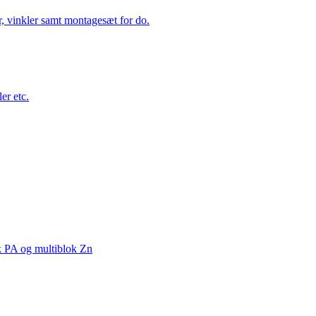
r, vinkler samt montagesæt for do.
er etc.
k PA og multiblok Zn