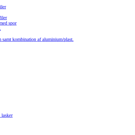
ler
iler
 med spor
.
 samt kombination af aluminium/plast.
 lasker