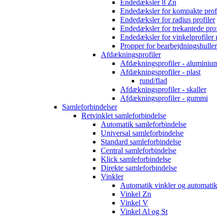
Endedæksler 8 Zn
Endedæksler for kompakte profi
Endedæksler for radius profiler
Endedæksler for trekantede prof
Endedæksler for vinkelprofiler
Propper for bearbejdningshuller
Afdækningsprofiler
Afdækningsprofiler - aluminium
Afdækningsprofiler - plast
rund/flad
Afdækningsprofiler - skaller
Afdækningsprofiler - gummi
Samleforbindelser
Retvinklet samleforbindelse
Automatik samleforbindelse
Universal samleforbindelse
Standard samleforbindelse
Central samleforbindelse
Klick samleforbindelse
Direkte samleforbindelse
Vinkler
Automatik vinkler og automatik
Vinkel Zn
Vinkel V
Vinkel Al og St