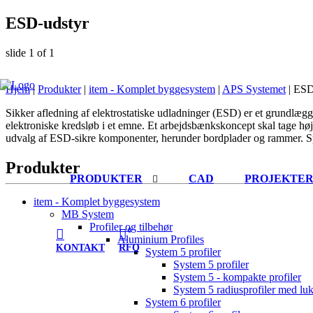
ESD-udstyr
slide
1
of 1
Hjem
|
Produkter
|
item - Komplet byggesystem
|
APS Systemet
|
ESD
Sikker afledning af elektrostatiske udladninger (ESD) er et grundlægg
elektroniske kredsløb i et emne. Et arbejdsbænkskoncept skal tage højd
udvalg af ESD-sikre komponenter, herunder bordplader og rammer. Spec
Produkter
PRODUKTER
CAD
PROJEKTE
item - Komplet byggesystem
MB System
Profiler og tilbehør
0
Aluminium Profiles
KONTAKT
RFQ
System 5 profiler
System 5 profiler
System 5 - kompakte profiler
System 5 radiusprofiler med lu
System 6 profiler