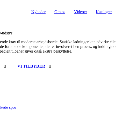
Nyheder
Om os
Videoer
Kataloger
-udstyr
ende krav til moderne arbejdsborde. Statiske ladninger kan påvirke ell
e for alle de komponenter, der er involveret i en proces, og inddrage de
ielt tilbehør giver også ekstra beskyttelse.
R
VI TILBYDER
kkede spor