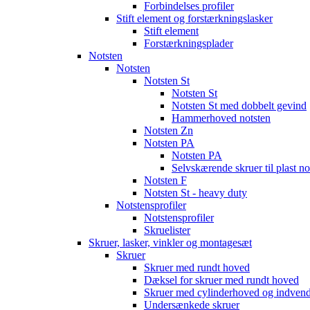
Forbindelses profiler
Stift element og forstærkningslasker
Stift element
Forstærkningsplader
Notsten
Notsten
Notsten St
Notsten St
Notsten St med dobbelt gevind
Hammerhoved notsten
Notsten Zn
Notsten PA
Notsten PA
Selvskærende skruer til plast n
Notsten F
Notsten St - heavy duty
Notstensprofiler
Notstensprofiler
Skruelister
Skruer, lasker, vinkler og montagesæt
Skruer
Skruer med rundt hoved
Dæksel for skruer med rundt hoved
Skruer med cylinderhoved og indvend
Undersænkede skruer