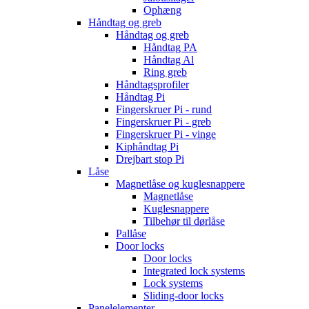
Ophæng
Håndtag og greb
Håndtag og greb
Håndtag PA
Håndtag Al
Ring greb
Håndtagsprofiler
Håndtag Pi
Fingerskruer Pi - rund
Fingerskruer Pi - greb
Fingerskruer Pi - vinge
Kiphåndtag Pi
Drejbart stop Pi
Låse
Magnetlåse og kuglesnappere
Magnetlåse
Kuglesnappere
Tilbehør til dørlåse
Pallåse
Door locks
Door locks
Integrated lock systems
Lock systems
Sliding-door locks
Panelelementer