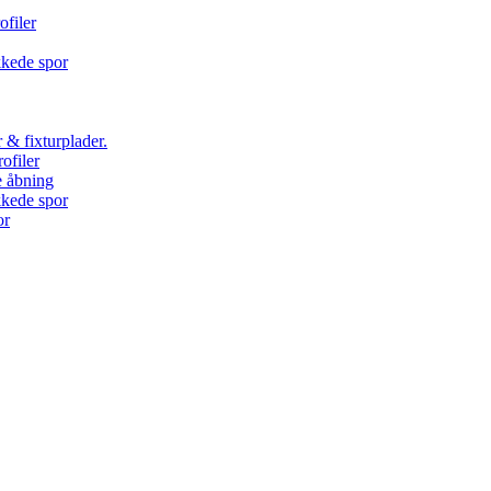
ofiler
kkede spor
 & fixturplader.
ofiler
e åbning
kkede spor
or