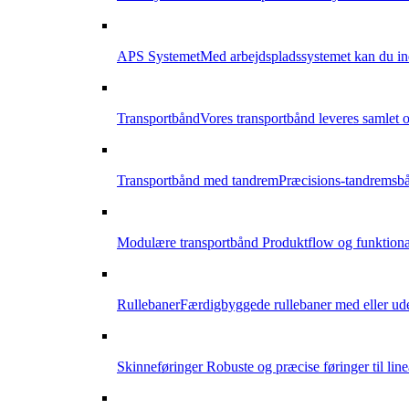
APS Systemet
Med arbejdspladssystemet kan du indr
Transportbånd
Vores transportbånd leveres samlet og
Transportbånd med tandrem
Præcisions-tandremsbån
Modulære transportbånd
Produktflow og funktional
Rullebaner
Færdigbyggede rullebaner med eller ude
Skinneføringer
Robuste og præcise føringer til li