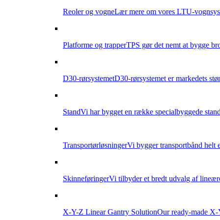
Reoler og vogne
Lær mere om vores LTU-vognsyste
Platforme og trapper
TPS gør det nemt at bygge br
D30-rørsystemet
D30-rørsystemet er markedets størs
Stand
Vi har bygget en række specialbyggede stande
Transportørløsninger
Vi bygger transportbånd helt e
Skinneføringer
Vi tilbyder et bredt udvalg af lineæ
X-Y-Z Linear Gantry Solution
Our ready-made X-Y-