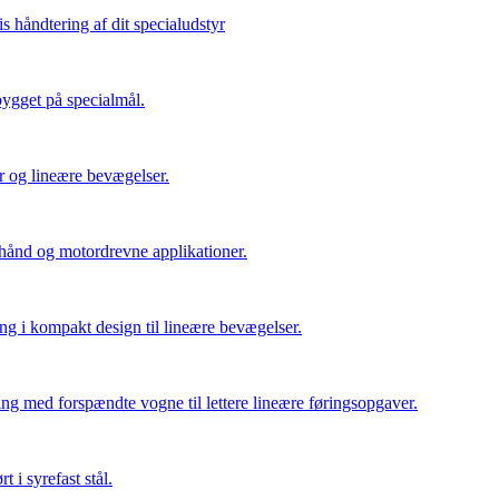
s håndtering af dit specialudstyr
ygget på specialmål.
er og lineære bevægelser.
 hånd og motordrevne applikationer.
ing i kompakt design til lineære bevægelser.
ng med forspændte vogne til lettere lineære føringsopgaver.
t i syrefast stål.