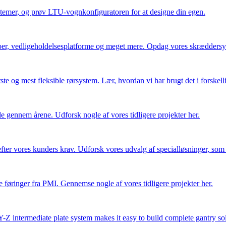
mer, og prøv LTU-vognkonfiguratoren for at designe din egen.
oer, vedligeholdelsesplatforme og meget mere. Opdag vores skræddersy
te og mest fleksible rørsystem. Lær, hvordan vi har brugt det i forskelli
 gennem årene. Udforsk nogle af vores tidligere projekter her.
fter vores kunders krav. Udforsk vores udvalg af specialløsninger, som 
re føringer fra PMI. Gennemse nogle af vores tidligere projekter her.
Z intermediate plate system makes it easy to build complete gantry sol