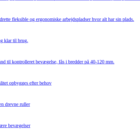
ette fleksible og ergonomiske arbejdspladser hvor alt har sin plads.
 klar til brug.
d til kontrolleret bevægelse, fås i bredder på 40-120 mm.
itet opbygges efter behov
n drevne ruller
neære bevægelser