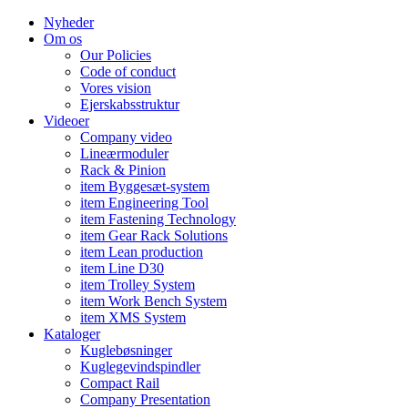
Nyheder
Om os
Our Policies
Code of conduct
Vores vision
Ejerskabsstruktur
Videoer
Company video
Lineærmoduler
Rack & Pinion
item Byggesæt-system
item Engineering Tool
item Fastening Technology
item Gear Rack Solutions
item Lean production
item Line D30
item Trolley System
item Work Bench System
item XMS System
Kataloger
Kuglebøsninger
Kuglegevindspindler
Compact Rail
Company Presentation