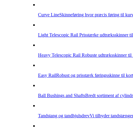
Curve Line
Skinneføring hvor præcis føring til k
Light Telescopic Rail
Prisstærke udtræksskinner til
Heavy Telescopic Rail
Robuste udtræksskinner til 
Easy Rail
Robust og prisstærk føringsskinne til kor
Ball Bushings and Shafts
Bredt sortiment af cylindr
Tandstang og tandhjulsdrev
Vi tilbyder tandstænger