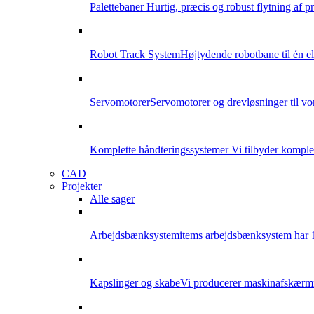
Palettebaner
Hurtig, præcis og robust flytning af p
Robot Track System
Højtydende robotbane til én el
Servomotorer
Servomotorer og drevløsninger til v
Komplette håndteringssystemer
Vi tilbyder komplet
CAD
Projekter
Alle sager
Arbejdsbænksystem
items arbejdsbænksystem har 18
Kapslinger og skabe
Vi producerer maskinafskærmni