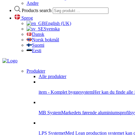
Andre
Products search
Sprog
English (UK)
Svenska
Dansk
Norsk bokmål
Suomi
Eesti
Produkter
Alle produkter
item - Komplet byggesystem
Her kan du finde alle 
MB System
Markedets førende aluminiumsprofilsys
LPS Systemet
Med Lean production systemet kan du