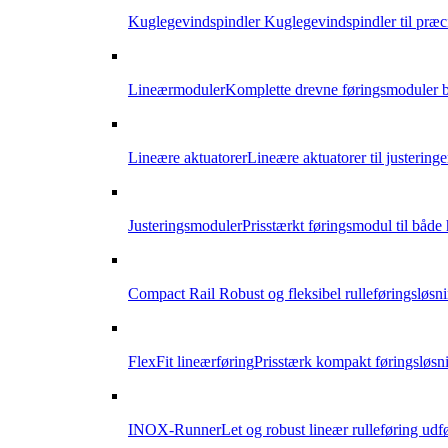
Kuglegevindspindler
Kuglegevindspindler til præci
Lineærmoduler
Komplette drevne føringsmoduler b
Lineære aktuatorer
Lineære aktuatorer til justering
Justeringsmoduler
Prisstærkt føringsmodul til både
Compact Rail
Robust og fleksibel rulleføringsløsn
FlexFit lineærføring
Prisstærk kompakt føringsløsni
INOX-Runner
Let og robust lineær rulleføring udfør