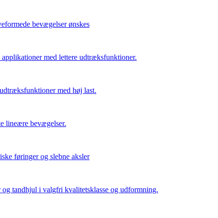
urveformede bevægelser ønskes
 applikationer med lettere udtræksfunktioner.
udtræksfunktioner med høj last.
te lineære bevægelser.
iske føringer og slebne aksler
 og tandhjul i valgfri kvalitetsklasse og udformning.