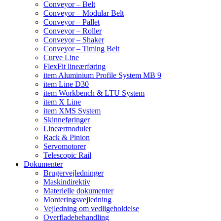
Conveyor – Belt
Conveyor – Modular Belt
Conveyor – Pallet
Conveyor – Roller
Conveyor – Shaker
Conveyor – Timing Belt
Curve Line
FlexFit lineærføring
item Aluminium Profile System MB 9
item Line D30
item Workbench & LTU System
item X Line
item XMS System
Skinneføringer
Lineærmoduler
Rack & Pinion
Servomotorer
Telescopic Rail
Dokumenter
Brugervejledninger
Maskindirektiv
Materielle dokumenter
Monteringsvejledning
Vejledning om vedligeholdelse
Overfladebehandling