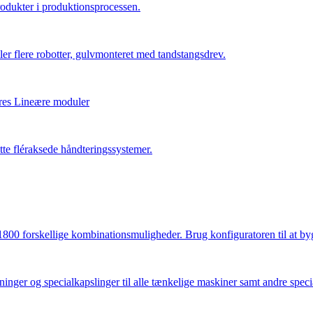
rodukter i produktionsprocessen.
ler flere robotter, gulvmonteret med tandstangsdrev.
ores Lineære moduler
te fléraksede håndteringssystemer.
00 forskellige kombinationsmuligheder. Brug konfiguratoren til at bygg
nger og specialkapslinger til alle tænkelige maskiner samt andre spec