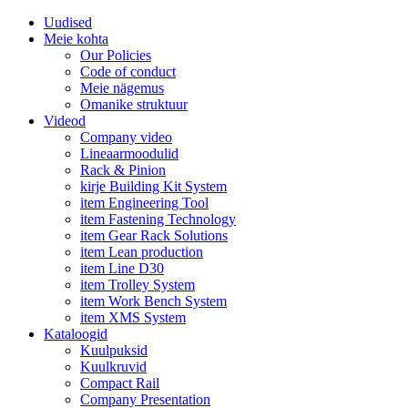
Uudised
Meie kohta
Our Policies
Code of conduct
Meie nägemus
Omanike struktuur
Videod
Company video
Lineaarmoodulid
Rack & Pinion
kirje Building Kit System
item Engineering Tool
item Fastening Technology
item Gear Rack Solutions
item Lean production
item Line D30
item Trolley System
item Work Bench System
item XMS System
Kataloogid
Kuulpuksid
Kuulkruvid
Compact Rail
Company Presentation