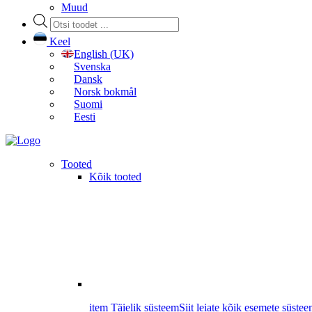
Muud
Products
search
Keel
English (UK)
Svenska
Dansk
Norsk bokmål
Suomi
Eesti
Tooted
Kõik tooted
item Täielik süsteem
Siit leiate kõik esemete süstee