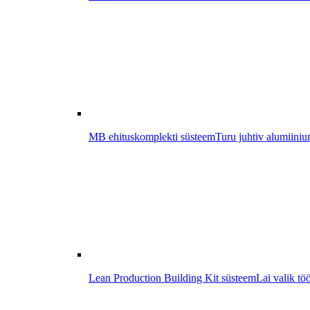
MB ehituskomplekti süsteem
Turu juhtiv alumiiniu
Lean Production Building Kit süsteem
Lai valik tö