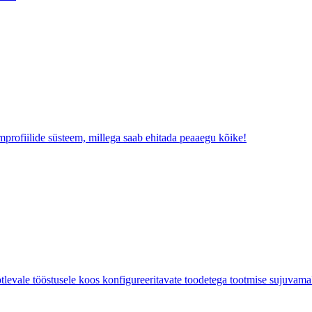
mprofiilide süsteem, millega saab ehitada peaaegu kõike!
ötlevale tööstusele koos konfigureeritavate toodetega tootmise sujuvam