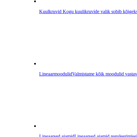
Kuulkruvid
Kogu kuulikruvide valik sobib kõigeks, a
Lineaarmoodulid
Valmistame kõik moodulid vastaval
Lineaarsed ajamid
Lineaarsed ajamid reguleerimisek