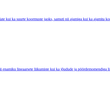
ate kui ka suurte koormuste jaoks, samuti nii ajamiga kui ka ajamita ko
ii enamiku lineaarsete liikumiste kui ka jõudude ja pöördemomendiga li