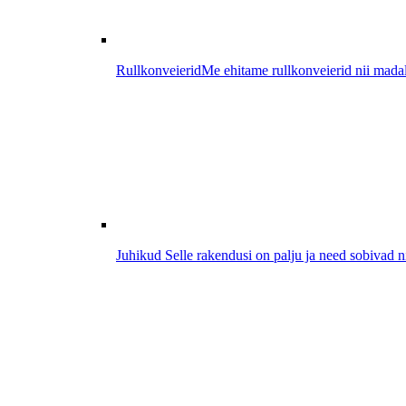
Rullkonveierid
Me ehitame rullkonveierid nii madal
Juhikud
Selle rakendusi on palju ja need sobivad n