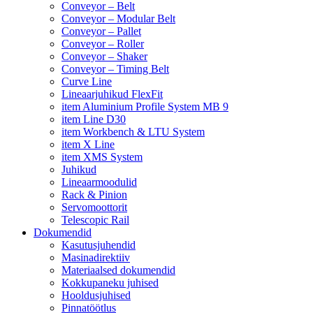
Conveyor – Belt
Conveyor – Modular Belt
Conveyor – Pallet
Conveyor – Roller
Conveyor – Shaker
Conveyor – Timing Belt
Curve Line
Lineaarjuhikud FlexFit
item Aluminium Profile System MB 9
item Line D30
item Workbench & LTU System
item X Line
item XMS System
Juhikud
Lineaarmoodulid
Rack & Pinion
Servomoottorit
Telescopic Rail
Dokumendid
Kasutusjuhendid
Masinadirektiiv
Materiaalsed dokumendid
Kokkupaneku juhised
Hooldusjuhised
Pinnatöötlus