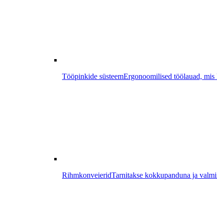
Tööpinkide süsteem
Ergonoomilised töölauad, mis k
Rihmkonveierid
Tarnitakse kokkupanduna ja valmis