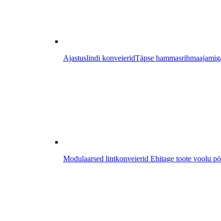
Ajastuslindi konveierid
Täpse hammasrihmaajamiga k
Modulaarsed lintkonveierid
Ehitage toote voolu pö