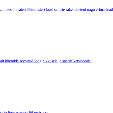
lates lihtsatest liikumistest kuni selliste rakendusteni nagu erimasinad
t klientide soovitud löögipikkusele ja spetsifikatsioonile.
s ja lineaarseteks liikumisteks.