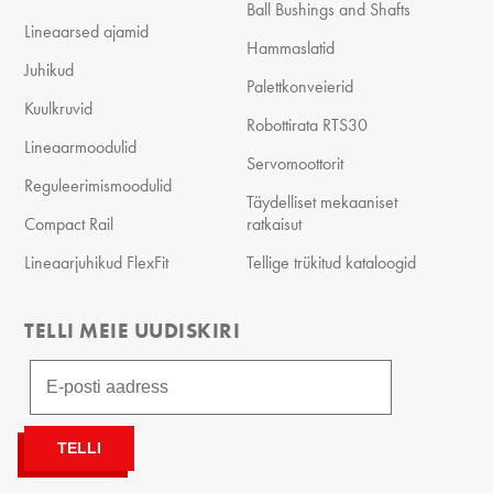
Ball Bushings and Shafts
Lineaarsed ajamid
Hammaslatid
Juhikud
Palettkonveierid
Kuulkruvid
Robottirata RTS30
Lineaarmoodulid
Servomoottorit
Reguleerimismoodulid
Täydelliset mekaaniset
Compact Rail
ratkaisut
Lineaarjuhikud FlexFit
Tellige trükitud kataloogid
TELLI MEIE UUDISKIRI