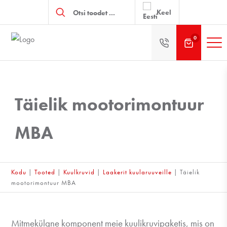
Products
search
Keel
0
Täielik mootorimontuur
MBA
Kodu
|
Tooted
|
Kuulkruvid
|
Laakerit kuularuuveille
|
Täielik
mootorimontuur MBA
Mitmekülgne komponent meie kuulikruvipaketis, mis on