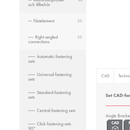
och tillbehör
Fästelement
Right-angled
connections
Automatic-fastening
sets
Universal-fastening
CAD
Techni
sets
Standard-fastening
Set CAD-fo
sets
Central-fastening sets
Angle Bracke
Click-fastening sets
90°