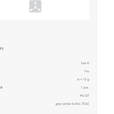
es
line 8
No
m = 13 g
it
1 pce.
PA-GF
grey similar to RAL 7042