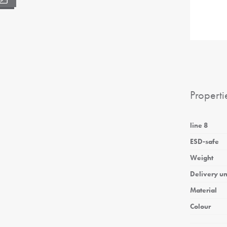
Properti
line 8
ESD-safe
Weight
Delivery un
Material
Colour