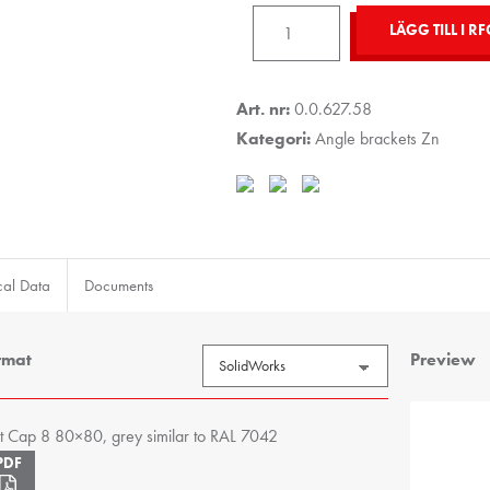
Angle
LÄGG TILL I RF
Bracket
Cap
8
Art. nr:
0.0.627.58
80x80,
Kategori:
Angle brackets Zn
grey
similar
to
RAL
7042
cal Data
Documents
mängd
rmat
Preview
t Cap 8 80×80, grey similar to RAL 7042