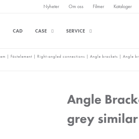
Nyheter
Om oss
Filmer
Kataloger
CAD
CASE
SERVICE
tem
|
Fästelement
|
Right-angled connections
|
Angle brackets
|
Angle br
Angle Brack
grey simila