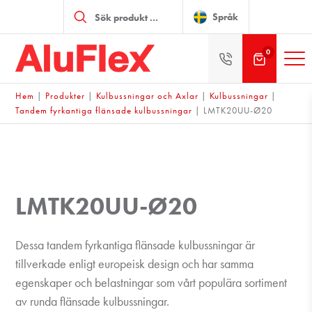
Produktsökning
Språk
0
Hem
|
Produkter
|
Kulbussningar och Axlar
|
Kulbussningar
|
Tandem fyrkantiga flänsade kulbussningar
|
LMTK20UU-Ø20
LMTK20UU-Ø20
Dessa tandem fyrkantiga flänsade kulbussningar är
tillverkade enligt europeisk design och har samma
egenskaper och belastningar som vårt populära sortiment
av runda flänsade kulbussningar.