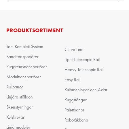
PRODUKTSORTIMENT
item Komplett System
Curve Line
Bandtransportörer
Light Telescopic Rail
Kuggremstransportörer
Heavy Telescopic Rail
Modultransportörer
Easy Rail
Rullbanor
Kulbussningar och Axlar
Linjära ställdon
Kuggstänger
Skenstyrningar
Palettbanor
Kulskruvar
Robotåkbana
Linjärmoduler