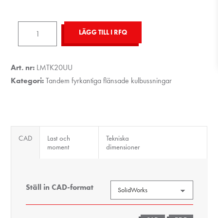
LMTK20UU-
LÄGG TILL I RFQ
Ø20
mängd
Art. nr:
LMTK20UU
Kategori:
Tandem fyrkantiga flänsade kulbussningar
CAD
Last och
Tekniska
moment
dimensioner
Ställ in CAD-format