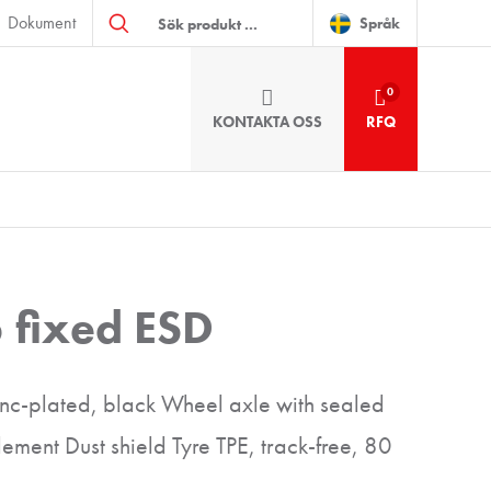
Produktsökning
Dokument
Språk
0
KONTAKTA OSS
RFQ
 fixed ESD
zinc-plated, black Wheel axle with sealed
lement Dust shield Tyre TPE, track-free, 80