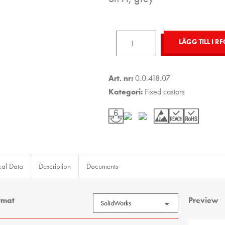
Castor
LÄGG TILL I RF
D125
fixed
ESD
Art. nr:
0.0.418.07
mängd
Kategori:
Fixed castors
cal Data
Description
Documents
rmat
Preview