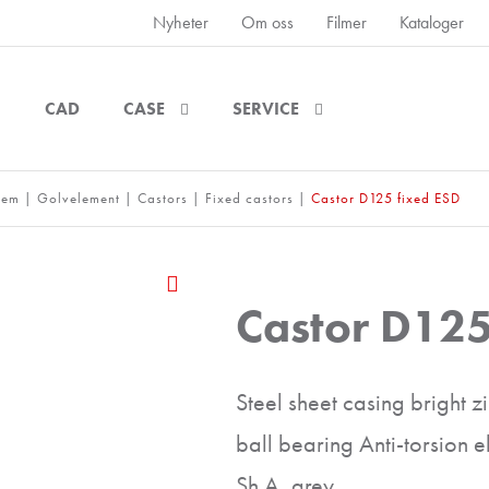
Nyheter
Om oss
Filmer
Kataloger
CAD
CASE
SERVICE
tem
|
Golvelement
|
Castors
|
Fixed castors
|
Castor D125 fixed ESD
Castor D125
Steel sheet casing bright 
ball bearing Anti-torsion e
Sh A, grey