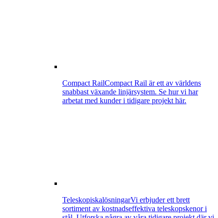
Compact Rail
Compact Rail är ett av världens
snabbast växande linjärsystem. Se hur vi har
arbetat med kunder i tidigare projekt här.
Teleskopiskalösningar
Vi erbjuder ett brett
sortiment av kostnadseffektiva teleskopskenor i
stål. Utforska några av våra tidigare projekt där vi