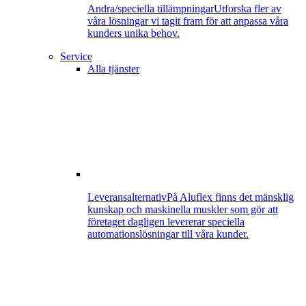
Andra/speciella tillämpningar
Utforska fler av
våra lösningar vi tagit fram för att anpassa våra
kunders unika behov.
Service
Alla tjänster
Leveransalternativ
På Aluflex finns det mänsklig
kunskap och maskinella muskler som gör att
företaget dagligen levererar speciella
automationslösningar till våra kunder.