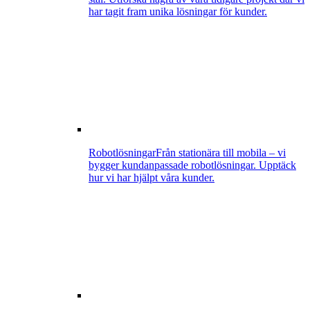
har tagit fram unika lösningar för kunder.
Robotlösningar
Från stationära till mobila – vi
bygger kundanpassade robotlösningar. Upptäck
hur vi har hjälpt våra kunder.