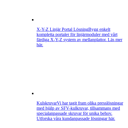
X-Y-Z Linjär Portal Lösning
Bygg enkelt
kompletta portaler för linjärmoduler med vårt
färdiga X-Y-Z system av mellanplattor. Läs mer
här.
Kulskruvar
Vi har tagit fram olika presslösningar
med hjälp av SFV-kulkruvar, tillsammans med
specialanpassade skruvar för unika behov.
Utforska våra kundanpassade lösningar här.