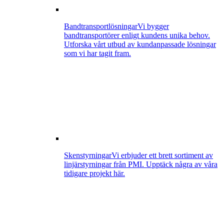
Bandtransportlösningar
Vi bygger
bandtransportörer enligt kundens unika behov.
Utforska vårt utbud av kundanpassade lösningar
som vi har tagit fram.
Skenstyrningar
Vi erbjuder ett brett sortiment av
linjärstyrningar från PMI. Upptäck några av våra
tidigare projekt här.