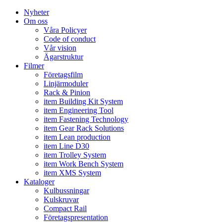
Nyheter
Om oss
Våra Policyer
Code of conduct
Vår vision
Ägarstruktur
Filmer
Företagsfilm
Linjärmoduler
Rack & Pinion
item Building Kit System
item Engineering Tool
item Fastening Technology
item Gear Rack Solutions
item Lean production
item Line D30
item Trolley System
item Work Bench System
item XMS System
Kataloger
Kulbussningar
Kulskruvar
Compact Rail
Företagspresentation