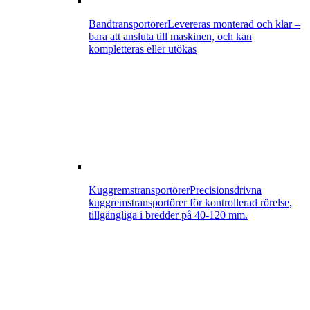
Bandtransportörer
Levereras monterad och klar –
bara att ansluta till maskinen, och kan
kompletteras eller utökas
Kuggremstransportörer
Precisionsdrivna
kuggremstransportörer för kontrollerad rörelse,
tillgängliga i bredder på 40-120 mm.