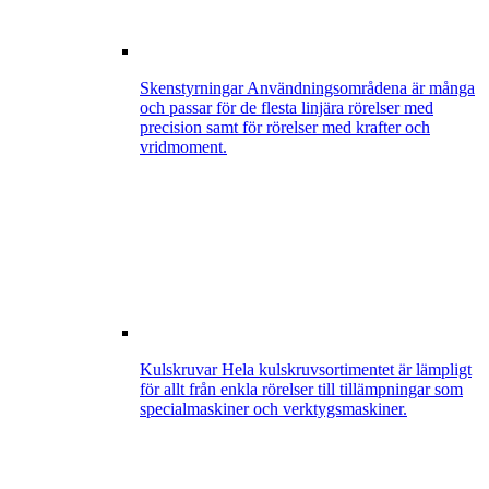
Skenstyrningar
Användningsområdena är många
och passar för de flesta linjära rörelser med
precision samt för rörelser med krafter och
vridmoment.
Kulskruvar
Hela kulskruvsortimentet är lämpligt
för allt från enkla rörelser till tillämpningar som
specialmaskiner och verktygsmaskiner.