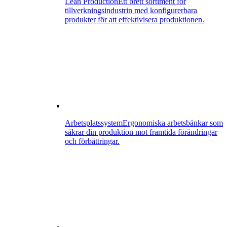
Lean Production
Ett brett sortiment för
tillverkningsindustrin med konfigurerbara
produkter för att effektivisera produktionen.
Arbetsplatssystem
Ergonomiska arbetsbänkar som
säkrar din produktion mot framtida förändringar
och förbättringar.