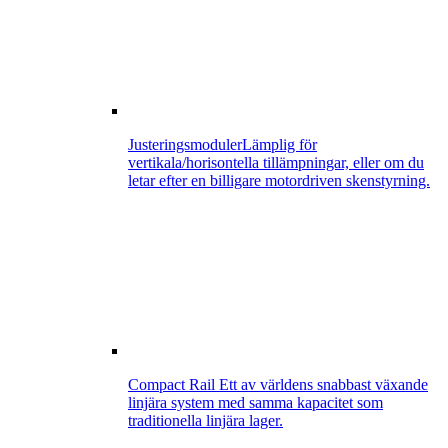
Justeringsmoduler
Lämplig för
vertikala/horisontella tillämpningar, eller om du
letar efter en billigare motordriven skenstyrning.
Compact Rail
Ett av världens snabbast växande
linjära system med samma kapacitet som
traditionella linjära lager.