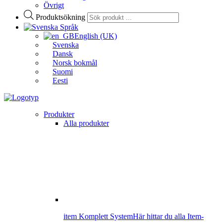
Övrigt
Produktsökning
Språk
English (UK)
Svenska
Dansk
Norsk bokmål
Suomi
Eesti
Produkter
Alla produkter
item Komplett System
Här hittar du alla Item-