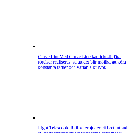
Curve Line
Med Curve Line kan icke-linjära
rörelser realiseras, så att det blir möjligt att köra
konstanta radier och variabla kurvor.
Light Telescopic Rail
Vi erbjuder ett brett utbud