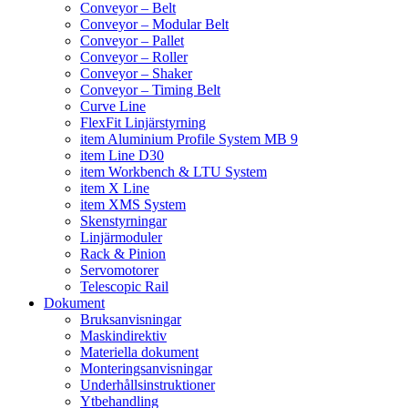
Conveyor – Belt
Conveyor – Modular Belt
Conveyor – Pallet
Conveyor – Roller
Conveyor – Shaker
Conveyor – Timing Belt
Curve Line
FlexFit Linjärstyrning
item Aluminium Profile System MB 9
item Line D30
item Workbench & LTU System
item X Line
item XMS System
Skenstyrningar
Linjärmoduler
Rack & Pinion
Servomotorer
Telescopic Rail
Dokument
Bruksanvisningar
Maskindirektiv
Materiella dokument
Monteringsanvisningar
Underhållsinstruktioner
Ytbehandling