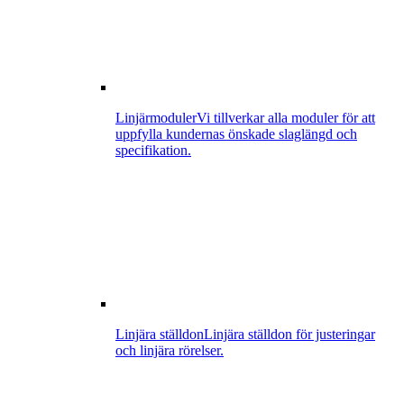
Linjärmoduler
Vi tillverkar alla moduler för att
uppfylla kundernas önskade slaglängd och
specifikation.
Linjära ställdon
Linjära ställdon för justeringar
och linjära rörelser.