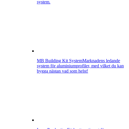
system.
MB Building Kit System
Marknadens ledande
system för aluminiumprofiler, med vilket du kan
bygga nästan vad som helst!