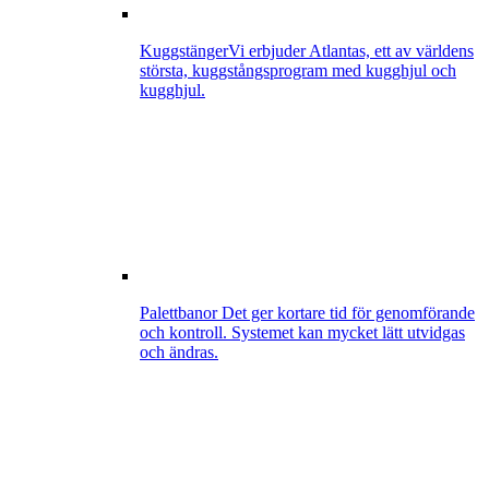
Kuggstänger
Vi erbjuder Atlantas, ett av världens
största, kuggstångsprogram med kugghjul och
kugghjul.
Palettbanor
Det ger kortare tid för genomförande
och kontroll. Systemet kan mycket lätt utvidgas
och ändras.