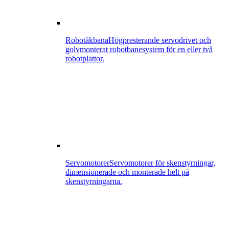
Robotåkbana
Högpresterande servodrivet och
golvmonterat robotbanesystem för en eller två
robotplattor.
Servomotorer
Servomotorer för skenstyrningar,
dimensionerade och monterade helt på
skenstyrningarna.