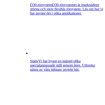
D30-rörsystem
D30-rörsystemet är marknadens
största och mest flexibla rörsystem. Läs om hur vi
har använt det i olika applikationer.
Stativ
Vi har byggt en mängd olika
specialanpassade ställ genom åren. Utforska
några av våra tidigare projekt här.