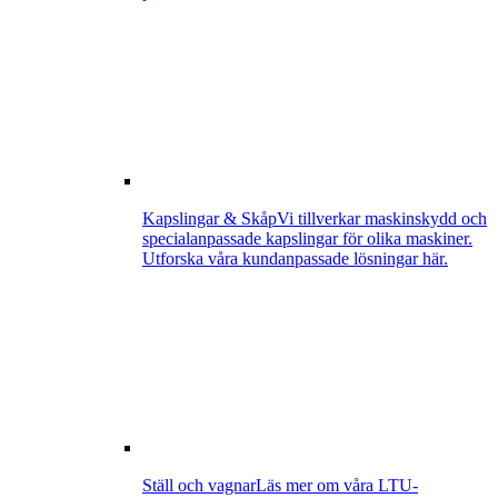
Kapslingar & Skåp
Vi tillverkar maskinskydd och
specialanpassade kapslingar för olika maskiner.
Utforska våra kundanpassade lösningar här.
Ställ och vagnar
Läs mer om våra LTU-