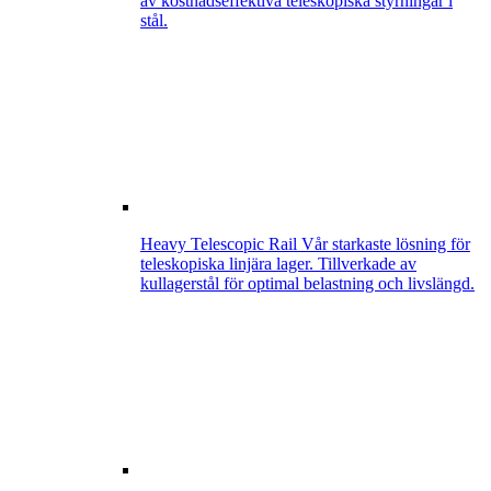
av kostnadseffektiva teleskopiska styrningar i
stål.
Heavy Telescopic Rail
Vår starkaste lösning för
teleskopiska linjära lager. Tillverkade av
kullagerstål för optimal belastning och livslängd.