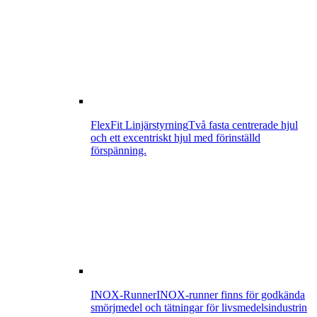
FlexFit Linjärstyrning
Två fasta centrerade hjul
och ett excentriskt hjul med förinställd
förspänning.
INOX-Runner
INOX-runner finns för godkända
smörjmedel och tätningar för livsmedelsindustrin