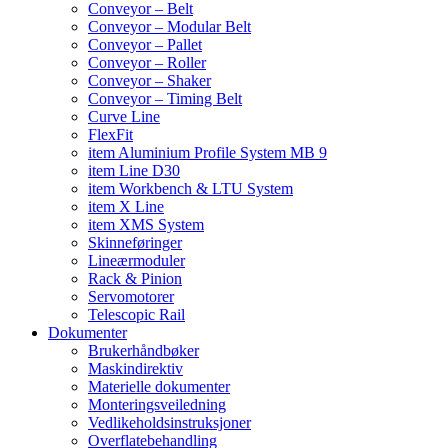
Conveyor – Belt
Conveyor – Modular Belt
Conveyor – Pallet
Conveyor – Roller
Conveyor – Shaker
Conveyor – Timing Belt
Curve Line
FlexFit
item Aluminium Profile System MB 9
item Line D30
item Workbench & LTU System
item X Line
item XMS System
Skinneføringer
Lineærmoduler
Rack & Pinion
Servomotorer
Telescopic Rail
Dokumenter
Brukerhåndbøker
Maskindirektiv
Materielle dokumenter
Monteringsveiledning
Vedlikeholdsinstruksjoner
Overflatebehandling