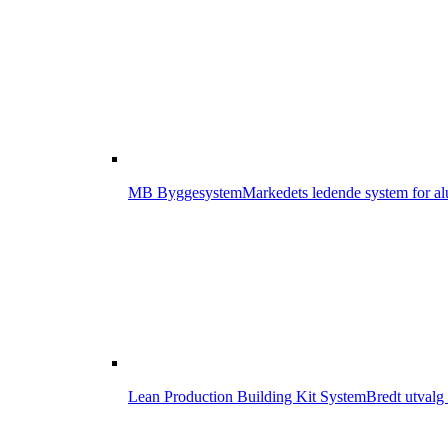
MB Byggesystem
Markedets ledende system for a
Lean Production Building Kit System
Bredt utvalg