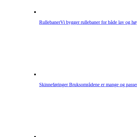
Rullebaner
Vi bygger rullebaner for både lav og hø
Skinneføringer
Bruksområdene er mange og passer i