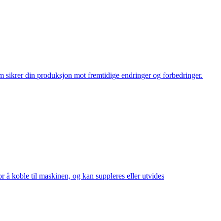
sikrer din produksjon mot fremtidige endringer og forbedringer.
r å koble til maskinen, og kan suppleres eller utvides