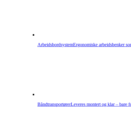
Arbeidsbordsystem
Ergonomiske arbeidsbenker som 
Båndtransportører
Leveres montert og klar – bare fo