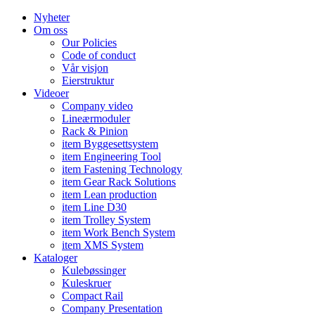
Nyheter
Om oss
Our Policies
Code of conduct
Vår visjon
Eierstruktur
Videoer
Company video
Lineærmoduler
Rack & Pinion
item Byggesettsystem
item Engineering Tool
item Fastening Technology
item Gear Rack Solutions
item Lean production
item Line D30
item Trolley System
item Work Bench System
item XMS System
Kataloger
Kulebøssinger
Kuleskruer
Compact Rail
Company Presentation