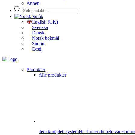
Annen
Products
search
Språk
English (UK)
Svenska
Dansk
Norsk bokmål
Suomi
Eesti
Produkter
Alle produkter
item komplett system
Her finner du hele varesortime