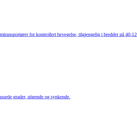
mtransportører for kontrollert bevegelse, tilgjengelig i bredder på 40-
assede grader, stigende og synkende.