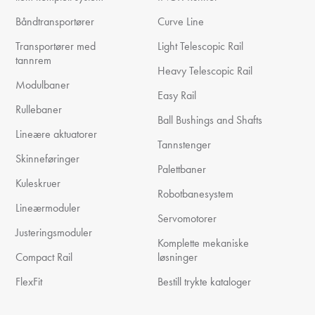
Båndtransportører
Curve Line
Transportører med
Light Telescopic Rail
tannrem
Heavy Telescopic Rail
Modulbaner
Easy Rail
Rullebaner
Ball Bushings and Shafts
Lineære aktuatorer
Tannstenger
Skinneføringer
Palettbaner
Kuleskruer
Robotbanesystem
Lineærmoduler
Servomotorer
Justeringsmoduler
Komplette mekaniske
Compact Rail
løsninger
FlexFit
Bestill trykte kataloger