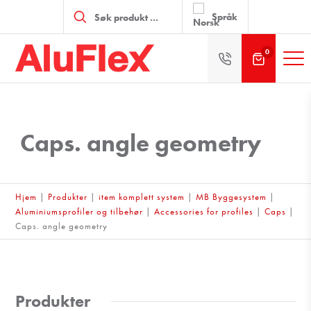
Products
search
Språk
0
Caps. angle geometry
Hjem
|
Produkter
|
item komplett system
|
MB Byggesystem
|
Aluminiumsprofiler og tilbehør
|
Accessories for profiles
|
Caps
|
Caps. angle geometry
Produkter