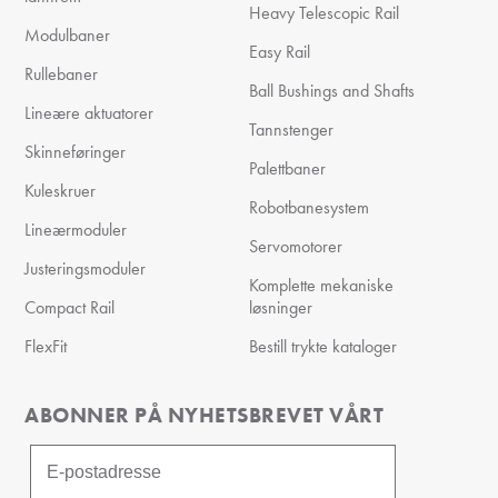
Heavy Telescopic Rail
Modulbaner
Easy Rail
Rullebaner
Ball Bushings and Shafts
Lineære aktuatorer
Tannstenger
Skinneføringer
Palettbaner
Kuleskruer
Robotbanesystem
Lineærmoduler
Servomotorer
Justeringsmoduler
Komplette mekaniske
Compact Rail
løsninger
FlexFit
Bestill trykte kataloger
ABONNER PÅ NYHETSBREVET VÅRT