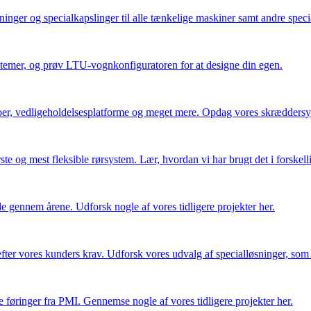
nger og specialkapslinger til alle tænkelige maskiner samt andre spec
mer, og prøv LTU-vognkonfiguratoren for at designe din egen.
oer, vedligeholdelsesplatforme og meget mere. Opdag vores skræddersy
te og mest fleksible rørsystem. Lær, hvordan vi har brugt det i forskelli
 gennem årene. Udforsk nogle af vores tidligere projekter her.
fter vores kunders krav. Udforsk vores udvalg af specialløsninger, som 
re føringer fra PMI. Gennemse nogle af vores tidligere projekter her.