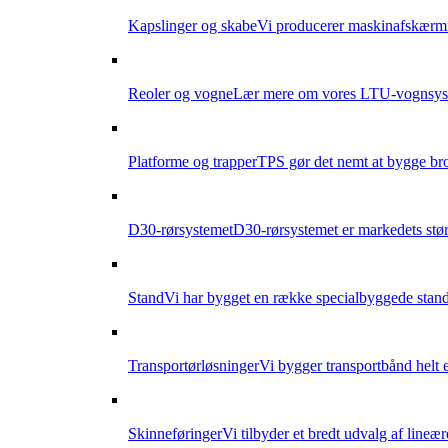
Kapslinger og skabe
Vi producerer maskinafskærmni
Reoler og vogne
Lær mere om vores LTU-vognsyste
Platforme og trapper
TPS gør det nemt at bygge br
D30-rørsystemet
D30-rørsystemet er markedets størs
Stand
Vi har bygget en række specialbyggede stande
Transportørløsninger
Vi bygger transportbånd helt e
Skinneføringer
Vi tilbyder et bredt udvalg af lineæ