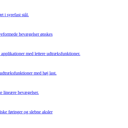
t i syrefast stål.
urveformede bevægelser ønskes
 applikationer med lettere udtræksfunktioner.
udtræksfunktioner med høj last.
te lineære bevægelser.
iske føringer og slebne aksler