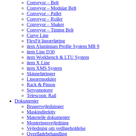
Conveyor – Belt
Conveyor – Modular Belt
Conveyor – Pallet
Conveyor – Roller
Conveyor – Shaker
Conveyor – Timing Belt
Curve Line
FlexFit lineærføring
item Aluminium Profile System MB 9
item Line D30
item Workbench & LTU System
item X Line
item XMS System
Skinneføringer
Lineærmoduler
Rack & Pinion
Servomotorer
Telescopic Rail
Dokumenter
Brugervejledninger
Maskindirektiv
Materielle dokumenter
Monteringsvejledning
Vejledning om vedligeholdelse
Overfladebehandling