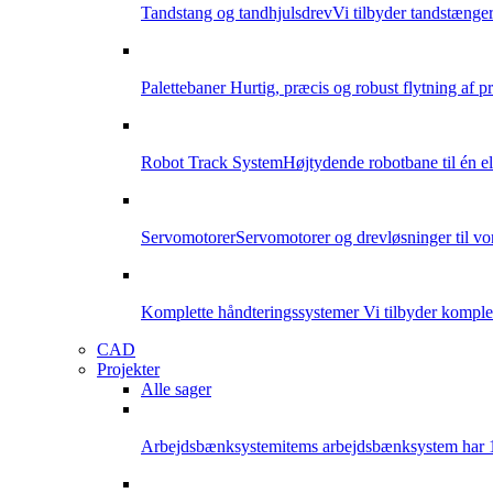
Tandstang og tandhjulsdrev
Vi tilbyder tandstænger
Palettebaner
Hurtig, præcis og robust flytning af p
Robot Track System
Højtydende robotbane til én el
Servomotorer
Servomotorer og drevløsninger til v
Komplette håndteringssystemer
Vi tilbyder komplet
CAD
Projekter
Alle sager
Arbejdsbænksystem
items arbejdsbænksystem har 18