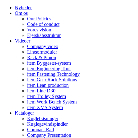
Nyheder
Om os
Our Policies
Code of conduct
Vores vision
Ejerskabsstruktur
Videoer
Company video
Lineærmoduler
Rack & Pinion
item Byggesæt-system
item Engineering Tool
item Fastening Technology
item Gear Rack Solutions
item Lean production
item Line D30
item Trolley System
item Work Bench System
item XMS System
Kataloger
Kuglebøsninger
Kuglegevindspindler
Compact Rail
Company Presentation