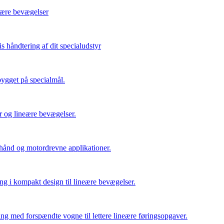
neære bevægelser
s håndtering af dit specialudstyr
ygget på specialmål.
er og lineære bevægelser.
 hånd og motordrevne applikationer.
ing i kompakt design til lineære bevægelser.
ng med forspændte vogne til lettere lineære føringsopgaver.