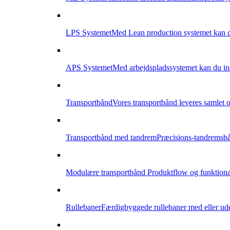
LPS Systemet
Med Lean production systemet kan du
APS Systemet
Med arbejdspladssystemet kan du indr
Transportbånd
Vores transportbånd leveres samlet og
Transportbånd med tandrem
Præcisions-tandremsbån
Modulære transportbånd
Produktflow og funktional
Rullebaner
Færdigbyggede rullebaner med eller ude