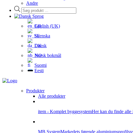
Andre
Products
search
Sprog
English (UK)
Svenska
Dansk
Norsk bokmål
Suomi
Eesti
Produkter
Alle produkter
item - Komplet byggesystem
Her kan du finde alle 
MB System
Markedets førende aluminiumsprofilsys