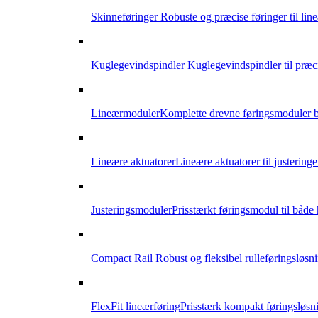
Skinneføringer
Robuste og præcise føringer til li
Kuglegevindspindler
Kuglegevindspindler til præci
Lineærmoduler
Komplette drevne føringsmoduler b
Lineære aktuatorer
Lineære aktuatorer til justering
Justeringsmoduler
Prisstærkt føringsmodul til både
Compact Rail
Robust og fleksibel rulleføringsløsn
FlexFit lineærføring
Prisstærk kompakt føringsløsni