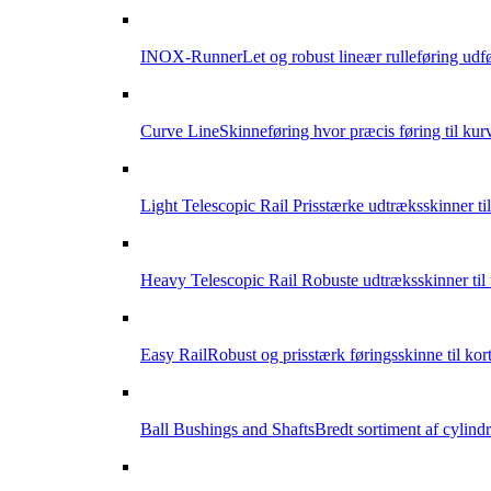
INOX-Runner
Let og robust lineær rulleføring udfør
Curve Line
Skinneføring hvor præcis føring til k
Light Telescopic Rail
Prisstærke udtræksskinner til
Heavy Telescopic Rail
Robuste udtræksskinner til 
Easy Rail
Robust og prisstærk føringsskinne til kor
Ball Bushings and Shafts
Bredt sortiment af cylindr