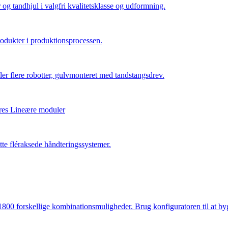
 og tandhjul i valgfri kvalitetsklasse og udformning.
rodukter i produktionsprocessen.
ler flere robotter, gulvmonteret med tandstangsdrev.
ores Lineære moduler
te fléraksede håndteringssystemer.
00 forskellige kombinationsmuligheder. Brug konfiguratoren til at bygg