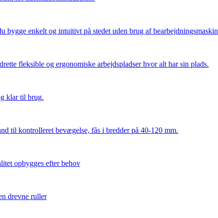
 bygge enkelt og intuitivt på stedet uden brug af bearbejdningsmaskin
ette fleksible og ergonomiske arbejdspladser hvor alt har sin plads.
 klar til brug.
d til kontrolleret bevægelse, fås i bredder på 40-120 mm.
itet opbygges efter behov
n drevne ruller