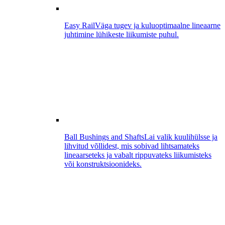
Easy Rail
Väga tugev ja kuluoptimaalne lineaarne
juhtimine lühikeste liikumiste puhul.
Ball Bushings and Shafts
Lai valik kuulihülsse ja
lihvitud võllidest, mis sobivad lihtsamateks
lineaarseteks ja vabalt rippuvateks liikumisteks
või konstruktsioonideks.