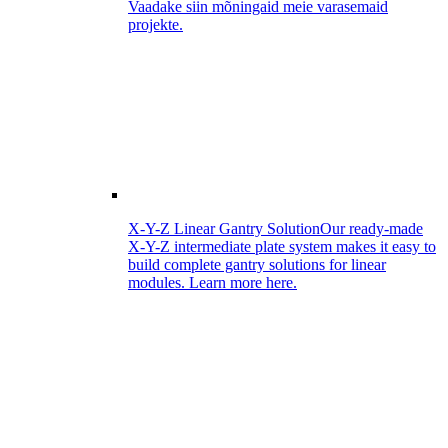
Vaadake siin mõningaid meie varasemaid
projekte.
X-Y-Z Linear Gantry Solution
Our ready-made
X-Y-Z intermediate plate system makes it easy to
build complete gantry solutions for linear
modules. Learn more here.