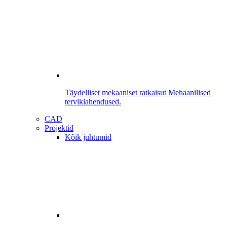
Täydelliset mekaaniset ratkaisut
Mehaanilised
terviklahendused.
CAD
Projektid
Kõik juhtumid