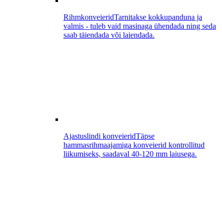
Rihmkonveierid
Tarnitakse kokkupanduna ja
valmis - tuleb vaid masinaga ühendada ning seda
saab täiendada või laiendada.
Ajastuslindi konveierid
Täpse
hammasrihmaajamiga konveierid kontrollitud
liikumiseks, saadaval 40-120 mm laiusega.