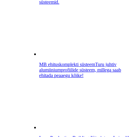
süsteemid.
MB ehituskomplekti süsteem
Turu juhtiv
alumiiniumprofiilide süsteem, millega saab
ehitada peaaegu kõike!