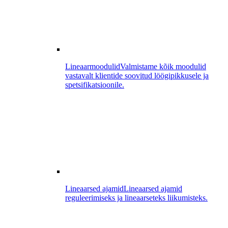
Lineaarmoodulid
Valmistame kõik moodulid
vastavalt klientide soovitud löögipikkusele ja
spetsifikatsioonile.
Lineaarsed ajamid
Lineaarsed ajamid
reguleerimiseks ja lineaarseteks liikumisteks.