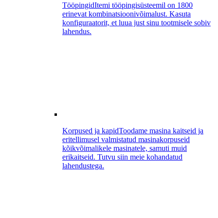
Tööpingid
Itemi tööpingisüsteemil on 1800
erinevat kombinatsioonivõimalust. Kasuta
konfiguraatorit, et luua just sinu tootmisele sobiv
lahendus.
Korpused ja kapid
Toodame masina kaitseid ja
eritellimusel valmistatud masinakorpuseid
kõikvõimalikele masinatele, samuti muid
erikaitseid. Tutvu siin meie kohandatud
lahendustega.