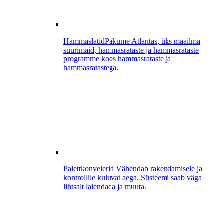
Hammaslatid
Pakume Atlantas, üks maailma
suurimaid, hammasrataste ja hammasrataste
programme koos hammasrataste ja
hammasratastega.
Palettkonveierid
Vähendab rakendamisele ja
kontrollile kuluvat aega. Süsteemi saab väga
lihtsalt laiendada ja muuta.