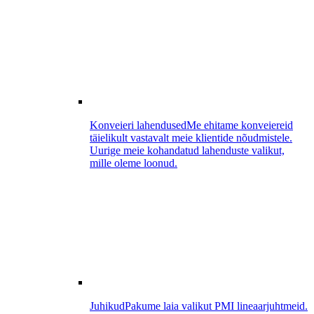
Konveieri lahendused
Me ehitame konveiereid
täielikult vastavalt meie klientide nõudmistele.
Uurige meie kohandatud lahenduste valikut,
mille oleme loonud.
Juhikud
Pakume laia valikut PMI lineaarjuhtmeid.