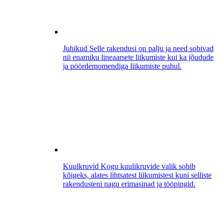
Juhikud
Selle rakendusi on palju ja need sobivad
nii enamiku lineaarsete liikumiste kui ka jõudude
ja pöördemomendiga liikumiste puhul.
Kuulkruvid
Kogu kuulikruvide valik sobib
kõigeks, alates lihtsatest liikumistest kuni selliste
rakendusteni nagu erimasinad ja tööpingid.