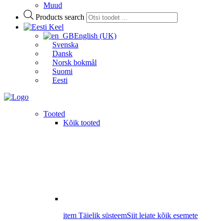
Muud
Products search
Keel
English (UK)
Svenska
Dansk
Norsk bokmål
Suomi
Eesti
Tooted
Kõik tooted
item Täielik süsteem
Siit leiate kõik esemete