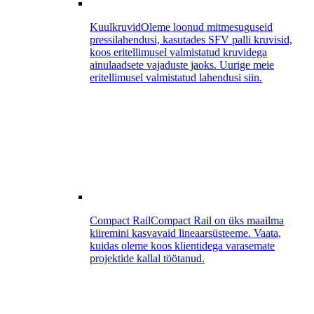
Kuulkruvid
Oleme loonud mitmesuguseid
pressilahendusi, kasutades SFV palli kruvisid,
koos eritellimusel valmistatud kruvidega
ainulaadsete vajaduste jaoks. Uurige meie
eritellimusel valmistatud lahendusi siin.
Compact Rail
Compact Rail on üks maailma
kiiremini kasvavaid lineaarsüsteeme. Vaata,
kuidas oleme koos klientidega varasemate
projektide kallal töötanud.