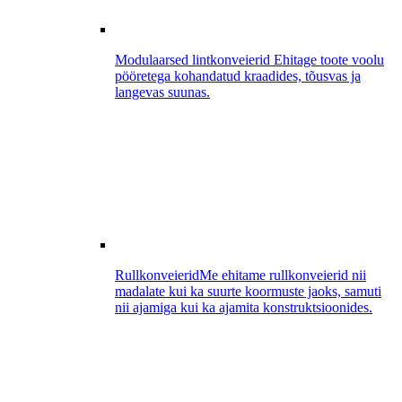
Modulaarsed lintkonveierid
Ehitage toote voolu
pööretega kohandatud kraadides, tõusvas ja
langevas suunas.
Rullkonveierid
Me ehitame rullkonveierid nii
madalate kui ka suurte koormuste jaoks, samuti
nii ajamiga kui ka ajamita konstruktsioonides.