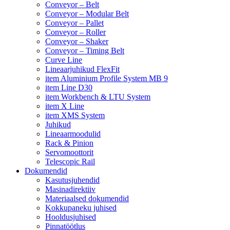
Conveyor – Belt
Conveyor – Modular Belt
Conveyor – Pallet
Conveyor – Roller
Conveyor – Shaker
Conveyor – Timing Belt
Curve Line
Lineaarjuhikud FlexFit
item Aluminium Profile System MB 9
item Line D30
item Workbench & LTU System
item X Line
item XMS System
Juhikud
Lineaarmoodulid
Rack & Pinion
Servomoottorit
Telescopic Rail
Dokumendid
Kasutusjuhendid
Masinadirektiiv
Materiaalsed dokumendid
Kokkupaneku juhised
Hooldusjuhised
Pinnatöötlus