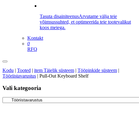
Tasuta disainiteenus
Arvutame välja teie
võimsussuhted, et optimeerida teie tootevalikut
koos meiega.
Kontakt
0
RFQ
Kodu
|
Tooted
|
item Täielik süsteem
|
Tööpinkide süsteem
|
Tööriistavarustus
|
Pull-Out Keyboard Shelf
Vali kategooria