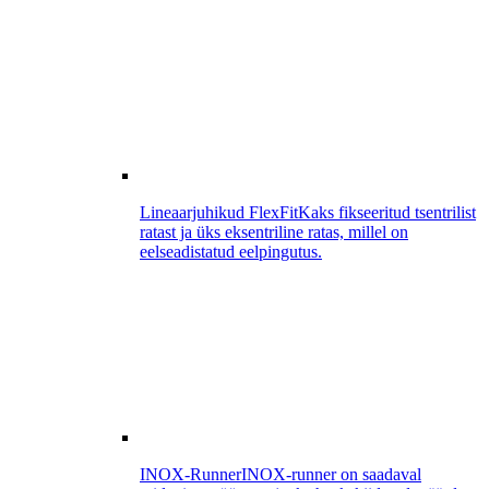
Lineaarjuhikud FlexFit
Kaks fikseeritud tsentrilist
ratast ja üks eksentriline ratas, millel on
eelseadistatud eelpingutus.
INOX-Runner
INOX-runner on saadaval