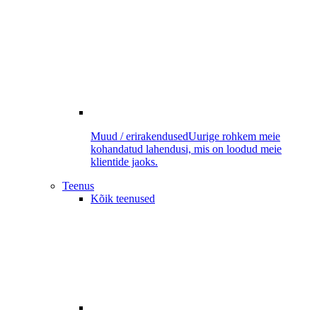
Muud / erirakendused
Uurige rohkem meie
kohandatud lahendusi, mis on loodud meie
klientide jaoks.
Teenus
Kõik teenused