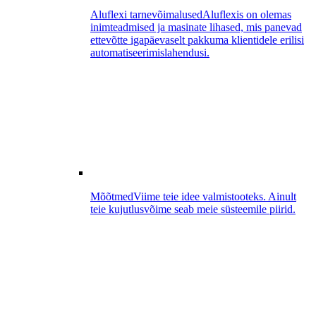
Aluflexi tarnevõimalused
Aluflexis on olemas
inimteadmised ja masinate lihased, mis panevad
ettevõtte igapäevaselt pakkuma klientidele erilisi
automatiseerimislahendusi.
Mõõtmed
Viime teie idee valmistooteks. Ainult
teie kujutlusvõime seab meie süsteemile piirid.