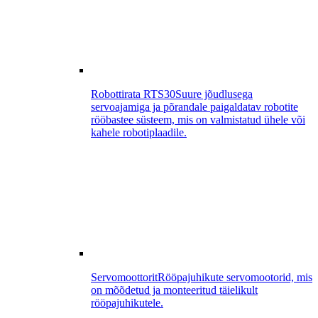
Robottirata RTS30
Suure jõudlusega
servoajamiga ja põrandale paigaldatav robotite
rööbastee süsteem, mis on valmistatud ühele või
kahele robotiplaadile.
Servomoottorit
Rööpajuhikute servomootorid, mis
on mõõdetud ja monteeritud täielikult
rööpajuhikutele.