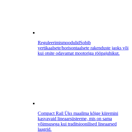
Reguleerimismoodulid
Sobib
vertikaalsete/horisontaalsete rakenduste jaoks või
kui otsite odavamat mootoriga rööpajuhikut.
Compact Rail
Üks maailma kõige kiiremini
kasvavaid lineaarsüsteeme, mis on sama
võimsusega kui traditsioonilised lineaarsed
laagrid.