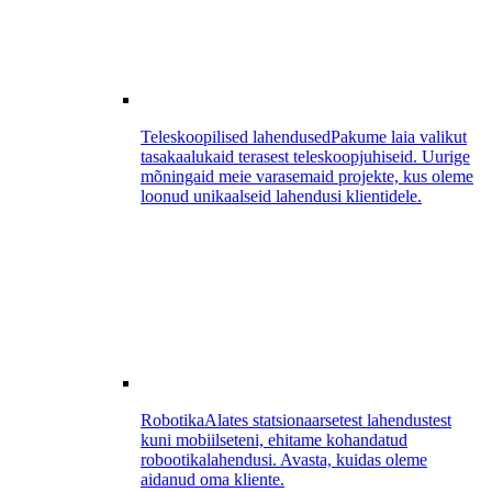
Teleskoopilised lahendused
Pakume laia valikut
tasakaalukaid terasest teleskoopjuhiseid. Uurige
mõningaid meie varasemaid projekte, kus oleme
loonud unikaalseid lahendusi klientidele.
Robotika
Alates statsionaarsetest lahendustest
kuni mobiilseteni, ehitame kohandatud
robootikalahendusi. Avasta, kuidas oleme
aidanud oma kliente.