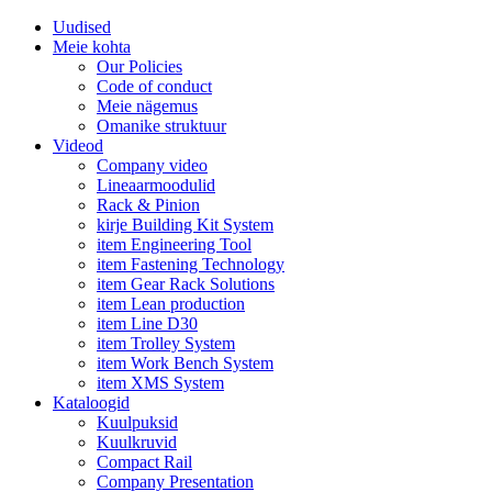
Uudised
Meie kohta
Our Policies
Code of conduct
Meie nägemus
Omanike struktuur
Videod
Company video
Lineaarmoodulid
Rack & Pinion
kirje Building Kit System
item Engineering Tool
item Fastening Technology
item Gear Rack Solutions
item Lean production
item Line D30
item Trolley System
item Work Bench System
item XMS System
Kataloogid
Kuulpuksid
Kuulkruvid
Compact Rail
Company Presentation