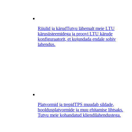
Riiulid ja kärud
Tutvu lähemalt meie LTU
kärusüsteemidega ja proovi LTU kärude
konfiguraatorit, et kujundada endale sobiv
lahendus.
Platvormid ja trepid
TPS muudab sildade,
hooldusplatvormide ja muu ehitamise lihtsaks.
Tutvu meie kohandatud kliendilahendustega.