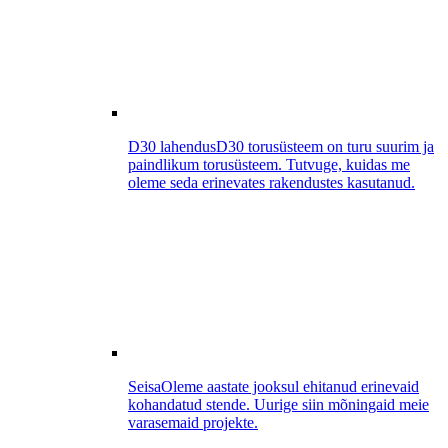
D30 lahendus
D30 torusüsteem on turu suurim ja
paindlikum torusüsteem. Tutvuge, kuidas me
oleme seda erinevates rakendustes kasutanud.
Seisa
Oleme aastate jooksul ehitanud erinevaid
kohandatud stende. Uurige siin mõningaid meie
varasemaid projekte.