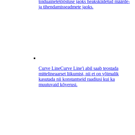
toiduainetetööstuse jaoks heakskiidetud määrde-
ja tihendamisseadmete jaoks.
Curve Line
Curve Line'i abil saab teostada
mittelineaarset liikumist, nii et on võimalik
kasutada nii konstantseid raadiusi kui ka
muutuvaid kõverusi.