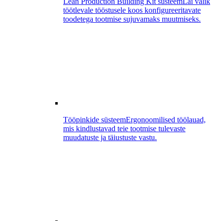
Lean Production Building Kit süsteem
Lai valik
töötlevale tööstusele koos konfigureeritavate
toodetega tootmise sujuvamaks muutmiseks.
Tööpinkide süsteem
Ergonoomilised töölauad,
mis kindlustavad teie tootmise tulevaste
muudatuste ja täiustuste vastu.