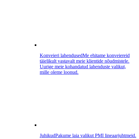
Konveieri lahendused
Me ehitame konveiereid
täielikult vastavalt meie klientide nõudmistele.
Uurige meie kohandatud lahenduste valikut,
mille oleme loonud.
Juhikud
Pakume laia valikut PMI lineaarjuhtmeid.