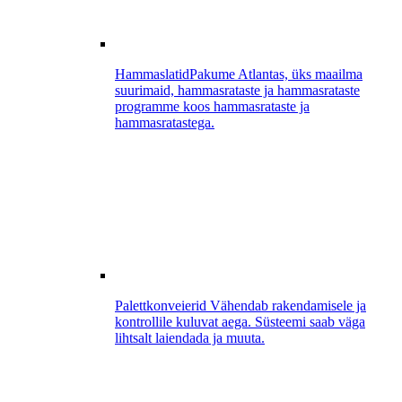
Hammaslatid
Pakume Atlantas, üks maailma
suurimaid, hammasrataste ja hammasrataste
programme koos hammasrataste ja
hammasratastega.
Palettkonveierid
Vähendab rakendamisele ja
kontrollile kuluvat aega. Süsteemi saab väga
lihtsalt laiendada ja muuta.