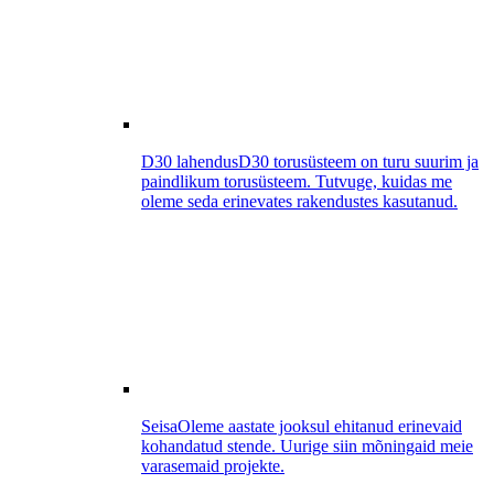
D30 lahendus
D30 torusüsteem on turu suurim ja
paindlikum torusüsteem. Tutvuge, kuidas me
oleme seda erinevates rakendustes kasutanud.
Seisa
Oleme aastate jooksul ehitanud erinevaid
kohandatud stende. Uurige siin mõningaid meie
varasemaid projekte.