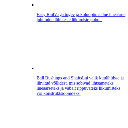
Easy Rail
Väga tugev ja kuluoptimaalne lineaarne
juhtimine lühikeste liikumiste puhul.
Ball Bushings and Shafts
Lai valik kuulihülsse ja
lihvitud võllidest, mis sobivad lihtsamateks
lineaarseteks ja vabalt rippuvateks liikumisteks
või konstruktsioonideks.