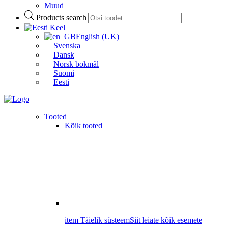
Muud
Products search
Keel
English (UK)
Svenska
Dansk
Norsk bokmål
Suomi
Eesti
Tooted
Kõik tooted
item Täielik süsteem
Siit leiate kõik esemete