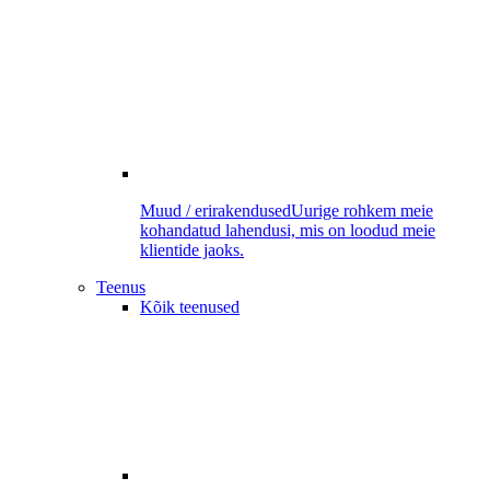
Muud / erirakendused
Uurige rohkem meie
kohandatud lahendusi, mis on loodud meie
klientide jaoks.
Teenus
Kõik teenused