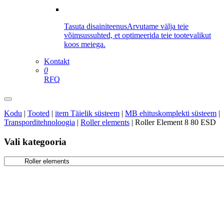
Tasuta disainiteenus
Arvutame välja teie
võimsussuhted, et optimeerida teie tootevalikut
koos meiega.
Kontakt
0
RFQ
Kodu
|
Tooted
|
item Täielik süsteem
|
MB ehituskomplekti süsteem
|
Transporditehnoloogia
|
Roller elements
|
Roller Element 8 80 ESD
Vali kategooria