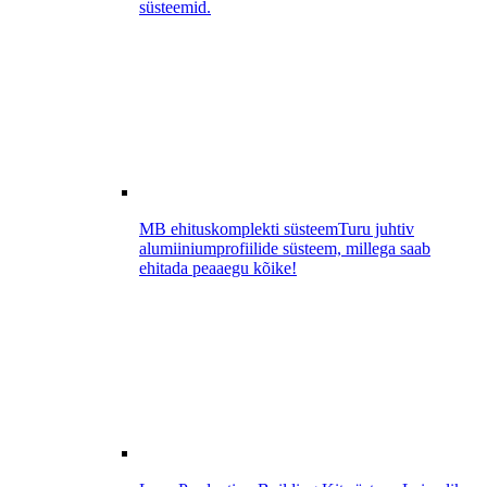
süsteemid.
MB ehituskomplekti süsteem
Turu juhtiv
alumiiniumprofiilide süsteem, millega saab
ehitada peaaegu kõike!