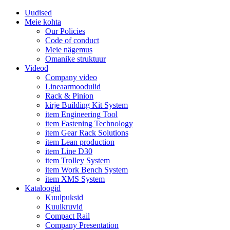
Uudised
Meie kohta
Our Policies
Code of conduct
Meie nägemus
Omanike struktuur
Videod
Company video
Lineaarmoodulid
Rack & Pinion
kirje Building Kit System
item Engineering Tool
item Fastening Technology
item Gear Rack Solutions
item Lean production
item Line D30
item Trolley System
item Work Bench System
item XMS System
Kataloogid
Kuulpuksid
Kuulkruvid
Compact Rail
Company Presentation