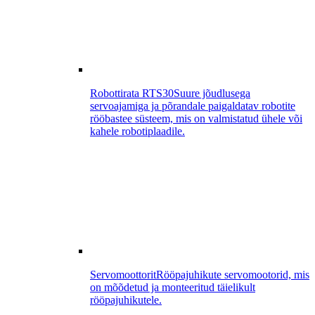
Robottirata RTS30
Suure jõudlusega
servoajamiga ja põrandale paigaldatav robotite
rööbastee süsteem, mis on valmistatud ühele või
kahele robotiplaadile.
Servomoottorit
Rööpajuhikute servomootorid, mis
on mõõdetud ja monteeritud täielikult
rööpajuhikutele.