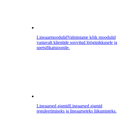
Lineaarmoodulid
Valmistame kõik moodulid
vastavalt klientide soovitud löögipikkusele ja
spetsifikatsioonile.
Lineaarsed ajamid
Lineaarsed ajamid
reguleerimiseks ja lineaarseteks liikumisteks.