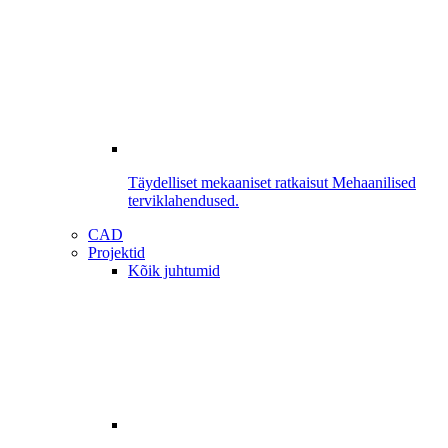
Täydelliset mekaaniset ratkaisut
Mehaanilised
terviklahendused.
CAD
Projektid
Kõik juhtumid