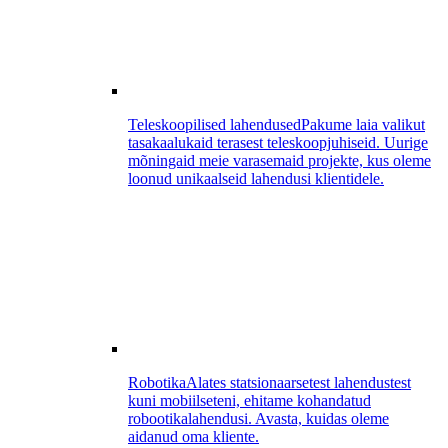
Teleskoopilised lahendused
Pakume laia valikut
tasakaalukaid terasest teleskoopjuhiseid. Uurige
mõningaid meie varasemaid projekte, kus oleme
loonud unikaalseid lahendusi klientidele.
Robotika
Alates statsionaarsetest lahendustest
kuni mobiilseteni, ehitame kohandatud
robootikalahendusi. Avasta, kuidas oleme
aidanud oma kliente.