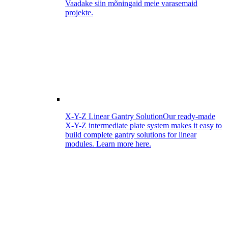
Vaadake siin mõningaid meie varasemaid
projekte.
X-Y-Z Linear Gantry Solution
Our ready-made
X-Y-Z intermediate plate system makes it easy to
build complete gantry solutions for linear
modules. Learn more here.