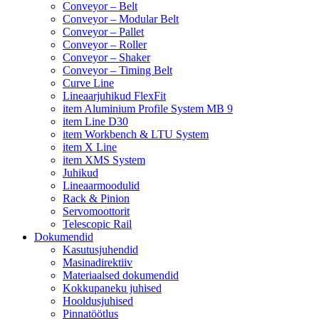
Conveyor – Belt
Conveyor – Modular Belt
Conveyor – Pallet
Conveyor – Roller
Conveyor – Shaker
Conveyor – Timing Belt
Curve Line
Lineaarjuhikud FlexFit
item Aluminium Profile System MB 9
item Line D30
item Workbench & LTU System
item X Line
item XMS System
Juhikud
Lineaarmoodulid
Rack & Pinion
Servomoottorit
Telescopic Rail
Dokumendid
Kasutusjuhendid
Masinadirektiiv
Materiaalsed dokumendid
Kokkupaneku juhised
Hooldusjuhised
Pinnatöötlus