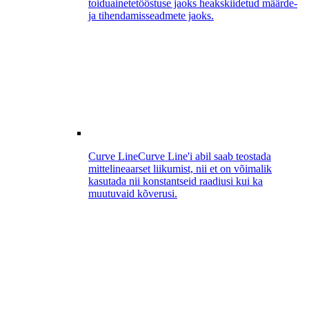
toiduainetetööstuse jaoks heakskiidetud määrde-
ja tihendamisseadmete jaoks.
Curve Line
Curve Line'i abil saab teostada
mittelineaarset liikumist, nii et on võimalik
kasutada nii konstantseid raadiusi kui ka
muutuvaid kõverusi.