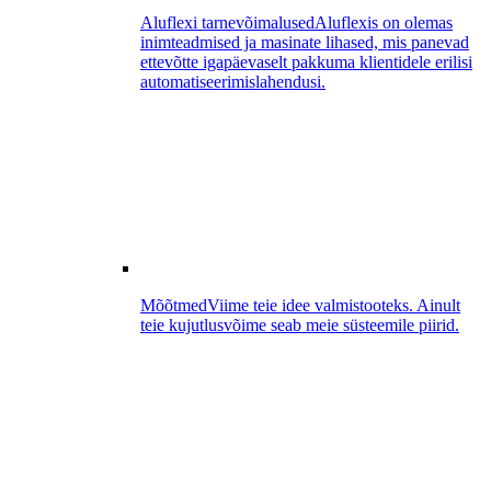
Aluflexi tarnevõimalused
Aluflexis on olemas
inimteadmised ja masinate lihased, mis panevad
ettevõtte igapäevaselt pakkuma klientidele erilisi
automatiseerimislahendusi.
Mõõtmed
Viime teie idee valmistooteks. Ainult
teie kujutlusvõime seab meie süsteemile piirid.