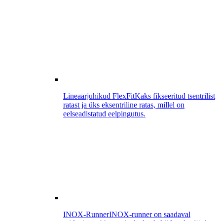
Lineaarjuhikud FlexFit
Kaks fikseeritud tsentrilist
ratast ja üks eksentriline ratas, millel on
eelseadistatud eelpingutus.
INOX-Runner
INOX-runner on saadaval