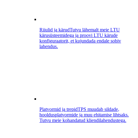
Riiulid ja kärud
Tutvu lähemalt meie LTU
kärusüsteemidega ja proovi LTU kärude
konfiguraatorit, et kujundada endale sobiv
lahendus.
Platvormid ja trepid
TPS muudab sildade,
hooldusplatvormide ja muu ehitamise lihtsaks.
Tutvu meie kohandatud kliendilahendustega.