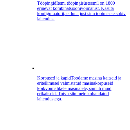
Tööpingid
Itemi tööpingisüsteemil on 1800
erinevat kombinatsioonivõimalust. Kasuta
konfiguraatorit, et luua just sinu tootmisele sobiv
lahendus.
Korpused ja kapid
Toodame masina kaitseid ja
eritellimusel valmistatud masinakorpuseid
kõikvõimalikele masinatele, samuti muid
erikaitseid. Tutvu siin meie kohandatud
lahendustega.