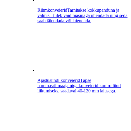
Rihmkonveierid
Tarnitakse kokkupanduna ja
valmis - tuleb vaid masinaga ühendada ning seda
saab täiendada või laiendada.
Ajastuslindi konveierid
Täpse
hammasrihmaajamiga konveierid kontrollitud
liikumiseks, saadaval 40-120 mm laiusega.