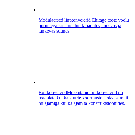
Modulaarsed lintkonveierid
Ehitage toote voolu
pööretega kohandatud kraadides, tõusvas ja
langevas suunas.
Rullkonveierid
Me ehitame rullkonveierid nii
madalate kui ka suurte koormuste jaoks, samuti
nii ajamiga kui ka ajamita konstruktsioonides.