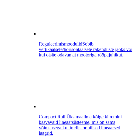
Reguleerimismoodulid
Sobib
vertikaalsete/horisontaalsete rakenduste jaoks või
kui otsite odavamat mootoriga rööpajuhikut.
Compact Rail
Üks maailma kõige kiiremini
kasvavaid lineaarsüsteeme, mis on sama
võimsusega kui traditsioonilised lineaarsed
laagrid.