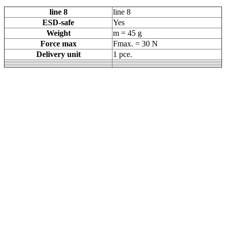
line 8
line 8
ESD-safe
Yes
Weight
m = 45 g
Force max
Fmax. = 30 N
Delivery unit
1 pce.