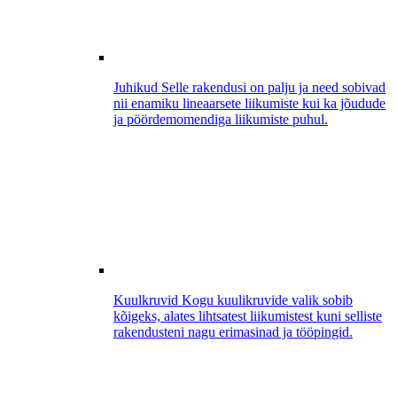
Juhikud
Selle rakendusi on palju ja need sobivad
nii enamiku lineaarsete liikumiste kui ka jõudude
ja pöördemomendiga liikumiste puhul.
Kuulkruvid
Kogu kuulikruvide valik sobib
kõigeks, alates lihtsatest liikumistest kuni selliste
rakendusteni nagu erimasinad ja tööpingid.