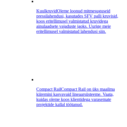
Kuulkruvid
Oleme loonud mitmesuguseid
pressilahendusi, kasutades SFV palli kruvisid,
koos eritellimusel valmistatud kruvidega
ainulaadsete vajaduste jaoks. Uurige meie
eritellimusel valmistatud lahendusi siin.
Compact Rail
Compact Rail on üks maailma
kiiremini kasvavaid lineaarsüsteeme. Vaata,
kuidas oleme koos klientidega varasemate
projektide kallal töötanud.