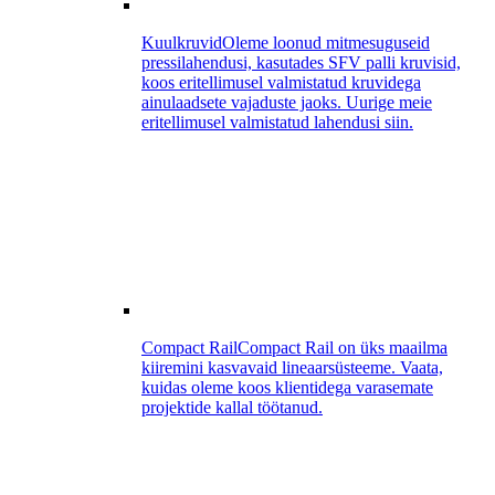
Kuulkruvid
Oleme loonud mitmesuguseid
pressilahendusi, kasutades SFV palli kruvisid,
koos eritellimusel valmistatud kruvidega
ainulaadsete vajaduste jaoks. Uurige meie
eritellimusel valmistatud lahendusi siin.
Compact Rail
Compact Rail on üks maailma
kiiremini kasvavaid lineaarsüsteeme. Vaata,
kuidas oleme koos klientidega varasemate
projektide kallal töötanud.