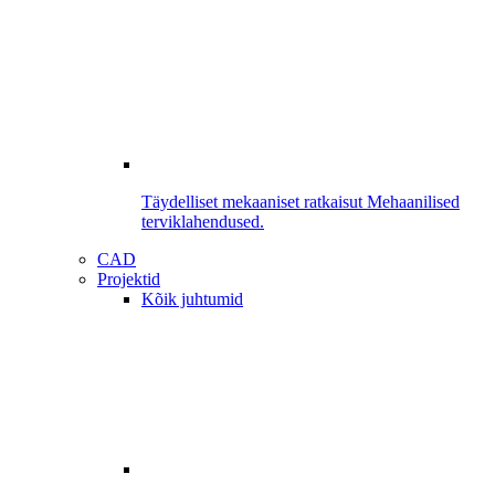
Täydelliset mekaaniset ratkaisut
Mehaanilised
terviklahendused.
CAD
Projektid
Kõik juhtumid