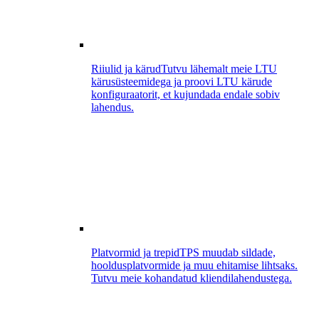
Riiulid ja kärud
Tutvu lähemalt meie LTU
kärusüsteemidega ja proovi LTU kärude
konfiguraatorit, et kujundada endale sobiv
lahendus.
Platvormid ja trepid
TPS muudab sildade,
hooldusplatvormide ja muu ehitamise lihtsaks.
Tutvu meie kohandatud kliendilahendustega.