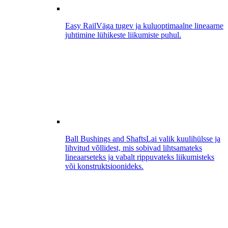
Easy Rail
Väga tugev ja kuluoptimaalne lineaarne
juhtimine lühikeste liikumiste puhul.
Ball Bushings and Shafts
Lai valik kuulihülsse ja
lihvitud võllidest, mis sobivad lihtsamateks
lineaarseteks ja vabalt rippuvateks liikumisteks
või konstruktsioonideks.