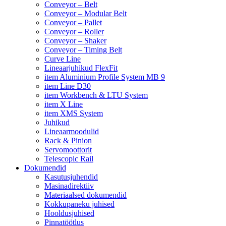
Conveyor – Belt
Conveyor – Modular Belt
Conveyor – Pallet
Conveyor – Roller
Conveyor – Shaker
Conveyor – Timing Belt
Curve Line
Lineaarjuhikud FlexFit
item Aluminium Profile System MB 9
item Line D30
item Workbench & LTU System
item X Line
item XMS System
Juhikud
Lineaarmoodulid
Rack & Pinion
Servomoottorit
Telescopic Rail
Dokumendid
Kasutusjuhendid
Masinadirektiiv
Materiaalsed dokumendid
Kokkupaneku juhised
Hooldusjuhised
Pinnatöötlus