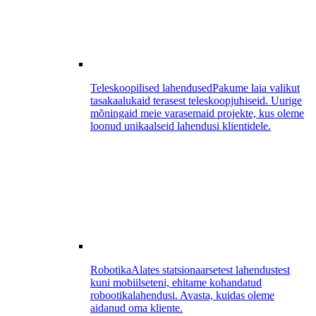
Teleskoopilised lahendused
Pakume laia valikut
tasakaalukaid terasest teleskoopjuhiseid. Uurige
mõningaid meie varasemaid projekte, kus oleme
loonud unikaalseid lahendusi klientidele.
Robotika
Alates statsionaarsetest lahendustest
kuni mobiilseteni, ehitame kohandatud
robootikalahendusi. Avasta, kuidas oleme
aidanud oma kliente.