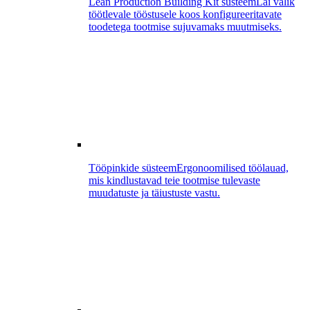
Lean Production Building Kit süsteem
Lai valik
töötlevale tööstusele koos konfigureeritavate
toodetega tootmise sujuvamaks muutmiseks.
Tööpinkide süsteem
Ergonoomilised töölauad,
mis kindlustavad teie tootmise tulevaste
muudatuste ja täiustuste vastu.