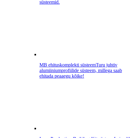
süsteemid.
MB ehituskomplekti süsteem
Turu juhtiv
alumiiniumprofiilide süsteem, millega saab
ehitada peaaegu kõike!