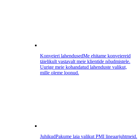
Konveieri lahendused
Me ehitame konveiereid
täielikult vastavalt meie klientide nõudmistele.
Uurige meie kohandatud lahenduste valikut,
mille oleme loonud.
Juhikud
Pakume laia valikut PMI lineaarjuhtmeid.