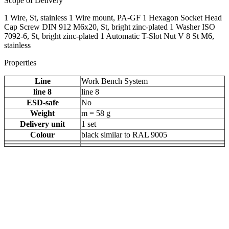
Scope of Delivery
1 Wire, St, stainless 1 Wire mount, PA-GF 1 Hexagon Socket Head
Cap Screw DIN 912 M6x20, St, bright zinc-plated 1 Washer ISO
7092-6, St, bright zinc-plated 1 Automatic T-Slot Nut V 8 St M6,
stainless
Properties
Line
Work Bench System
line 8
line 8
ESD-safe
No
Weight
m = 58 g
Delivery unit
1 set
Colour
black similar to RAL 9005