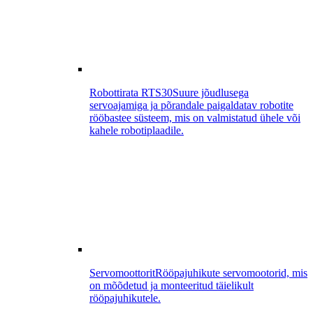
Robottirata RTS30
Suure jõudlusega
servoajamiga ja põrandale paigaldatav robotite
rööbastee süsteem, mis on valmistatud ühele või
kahele robotiplaadile.
Servomoottorit
Rööpajuhikute servomootorid, mis
on mõõdetud ja monteeritud täielikult
rööpajuhikutele.