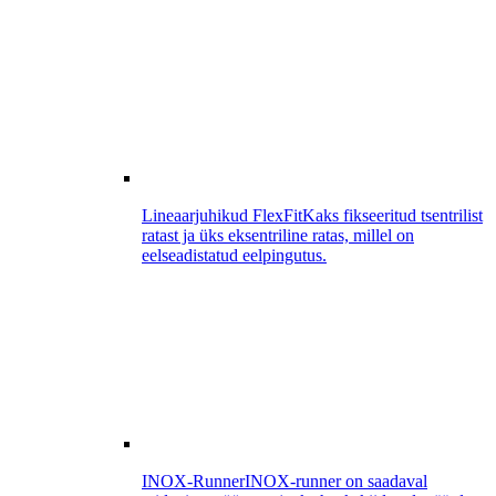
Lineaarjuhikud FlexFit
Kaks fikseeritud tsentrilist
ratast ja üks eksentriline ratas, millel on
eelseadistatud eelpingutus.
INOX-Runner
INOX-runner on saadaval