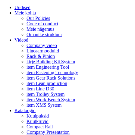
Uudised
Meie kohta
Our Policies
Code of conduct
Meie nägemus
Omanike struktuur
Videod
Company video
Lineaarmoodulid
Rack & Pinion
kirje Building Kit System
item Engineering Tool
item Fastening Technology
item Gear Rack Solutions
item Lean production
item Line D30
item Trolley System
item Work Bench System
item XMS System
Kataloogid
Kuulpuksid
Kuulkruvid
Compact Rail
Company Presentation