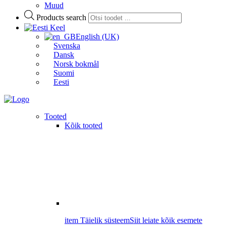
Muud
Products search
Keel
English (UK)
Svenska
Dansk
Norsk bokmål
Suomi
Eesti
Tooted
Kõik tooted
item Täielik süsteem
Siit leiate kõik esemete