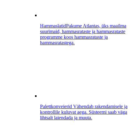
Hammaslatid
Pakume Atlantas, üks maailma
suurimaid, hammasrataste ja hammasrataste
programme koos hammasrataste ja
hammasratastega.
Palettkonveierid
Vähendab rakendamisele ja
kontrollile kuluvat aega. Süsteemi saab väga
lihtsalt laiendada ja muuta.