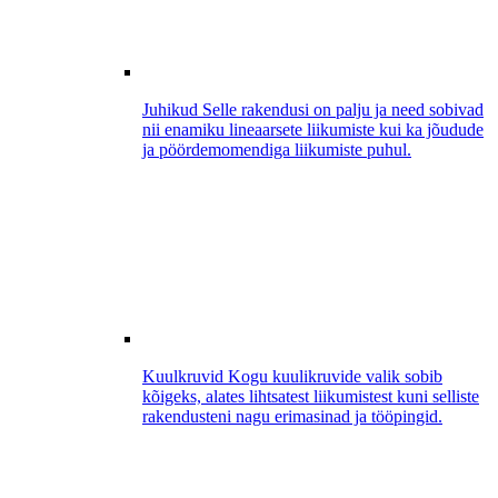
Juhikud
Selle rakendusi on palju ja need sobivad
nii enamiku lineaarsete liikumiste kui ka jõudude
ja pöördemomendiga liikumiste puhul.
Kuulkruvid
Kogu kuulikruvide valik sobib
kõigeks, alates lihtsatest liikumistest kuni selliste
rakendusteni nagu erimasinad ja tööpingid.