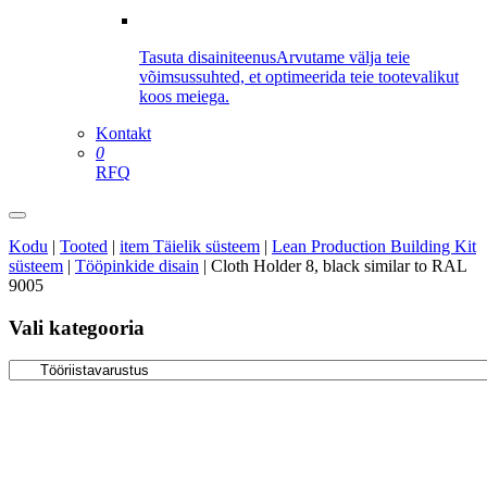
Tasuta disainiteenus
Arvutame välja teie
võimsussuhted, et optimeerida teie tootevalikut
koos meiega.
Kontakt
0
RFQ
Kodu
|
Tooted
|
item Täielik süsteem
|
Lean Production Building Kit
süsteem
|
Tööpinkide disain
|
Cloth Holder 8, black similar to RAL
9005
Vali kategooria