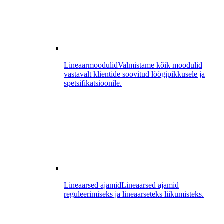
Lineaarmoodulid
Valmistame kõik moodulid
vastavalt klientide soovitud löögipikkusele ja
spetsifikatsioonile.
Lineaarsed ajamid
Lineaarsed ajamid
reguleerimiseks ja lineaarseteks liikumisteks.