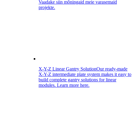
Vaadake siin mõningaid meie varasemaid
projekte.
X-Y-Z Linear Gantry Solution
Our ready-made
X-Y-Z intermediate plate system makes it easy to
build complete gantry solutions for linear
modules. Learn more here.