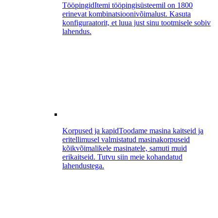
Tööpingid
Itemi tööpingisüsteemil on 1800
erinevat kombinatsioonivõimalust. Kasuta
konfiguraatorit, et luua just sinu tootmisele sobiv
lahendus.
Korpused ja kapid
Toodame masina kaitseid ja
eritellimusel valmistatud masinakorpuseid
kõikvõimalikele masinatele, samuti muid
erikaitseid. Tutvu siin meie kohandatud
lahendustega.