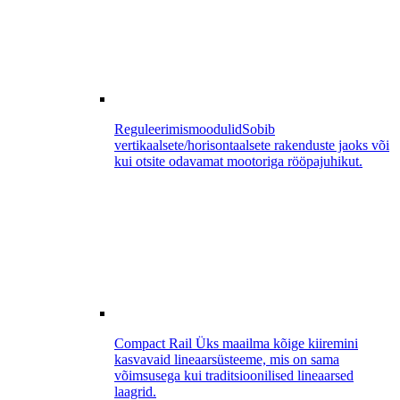
Reguleerimismoodulid
Sobib
vertikaalsete/horisontaalsete rakenduste jaoks või
kui otsite odavamat mootoriga rööpajuhikut.
Compact Rail
Üks maailma kõige kiiremini
kasvavaid lineaarsüsteeme, mis on sama
võimsusega kui traditsioonilised lineaarsed
laagrid.