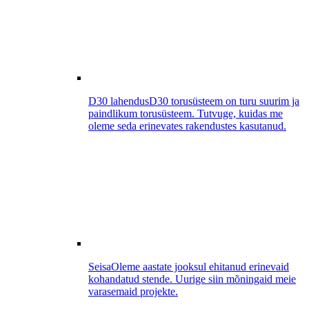
D30 lahendus
D30 torusüsteem on turu suurim ja
paindlikum torusüsteem. Tutvuge, kuidas me
oleme seda erinevates rakendustes kasutanud.
Seisa
Oleme aastate jooksul ehitanud erinevaid
kohandatud stende. Uurige siin mõningaid meie
varasemaid projekte.