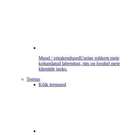
Muud / erirakendused
Uurige rohkem meie
kohandatud lahendusi, mis on loodud meie
klientide jaoks.
Teenus
Kõik teenused