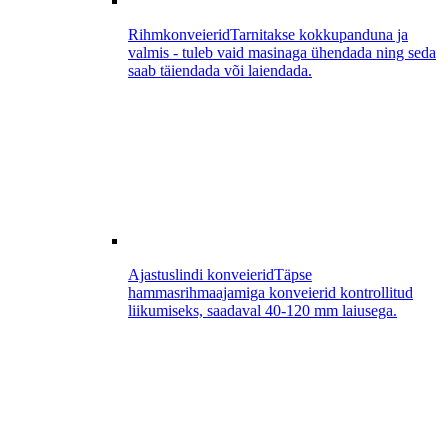
Rihmkonveierid
Tarnitakse kokkupanduna ja
valmis - tuleb vaid masinaga ühendada ning seda
saab täiendada või laiendada.
Ajastuslindi konveierid
Täpse
hammasrihmaajamiga konveierid kontrollitud
liikumiseks, saadaval 40-120 mm laiusega.