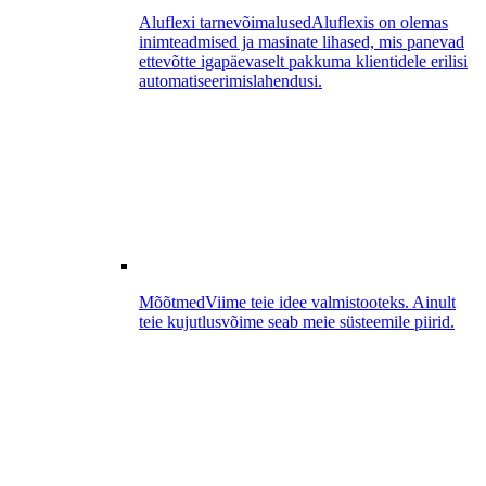
Aluflexi tarnevõimalused
Aluflexis on olemas
inimteadmised ja masinate lihased, mis panevad
ettevõtte igapäevaselt pakkuma klientidele erilisi
automatiseerimislahendusi.
Mõõtmed
Viime teie idee valmistooteks. Ainult
teie kujutlusvõime seab meie süsteemile piirid.