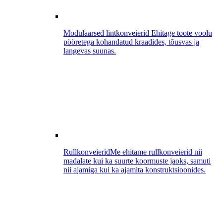
Modulaarsed lintkonveierid
Ehitage toote voolu
pööretega kohandatud kraadides, tõusvas ja
langevas suunas.
Rullkonveierid
Me ehitame rullkonveierid nii
madalate kui ka suurte koormuste jaoks, samuti
nii ajamiga kui ka ajamita konstruktsioonides.