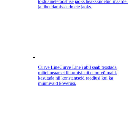
toiduainetetööstuse jaoks heakskiidetud määrde-
ja tihendamisseadmete jaoks.
Curve Line
Curve Line'i abil saab teostada
mittelineaarset liikumist, nii et on võimalik
kasutada nii konstantseid raadiusi kui ka
muutuvaid kõverusi.