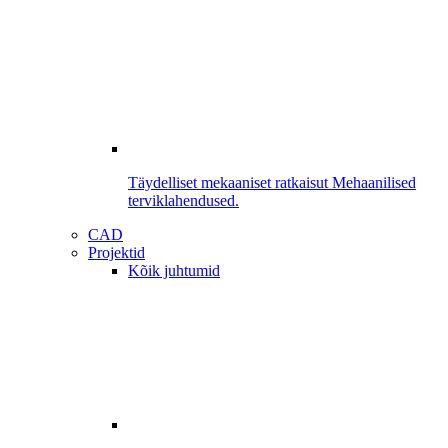
Täydelliset mekaaniset ratkaisut
Mehaanilised
terviklahendused.
CAD
Projektid
Kõik juhtumid