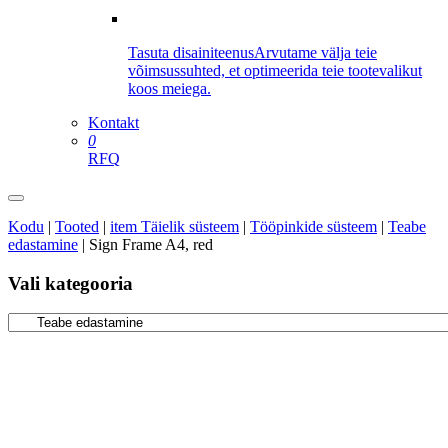
Tasuta disainiteenus
Arvutame välja teie
võimsussuhted, et optimeerida teie tootevalikut
koos meiega.
Kontakt
0
RFQ
Kodu
|
Tooted
|
item Täielik süsteem
|
Tööpinkide süsteem
|
Teabe
edastamine
|
Sign Frame A4, red
Vali kategooria