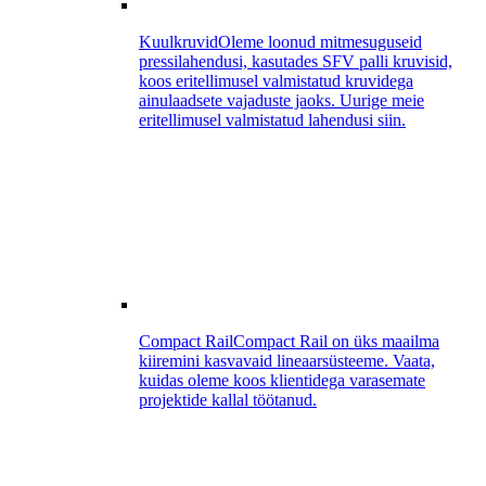
Kuulkruvid
Oleme loonud mitmesuguseid
pressilahendusi, kasutades SFV palli kruvisid,
koos eritellimusel valmistatud kruvidega
ainulaadsete vajaduste jaoks. Uurige meie
eritellimusel valmistatud lahendusi siin.
Compact Rail
Compact Rail on üks maailma
kiiremini kasvavaid lineaarsüsteeme. Vaata,
kuidas oleme koos klientidega varasemate
projektide kallal töötanud.