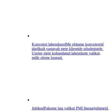
Konveieri lahendused
Me ehitame konveiereid
täielikult vastavalt meie klientide nõudmistele.
Uurige meie kohandatud lahenduste valikut,
mille oleme loonud.
Juhikud
Pakume laia valikut PMI lineaarjuhtmeid.