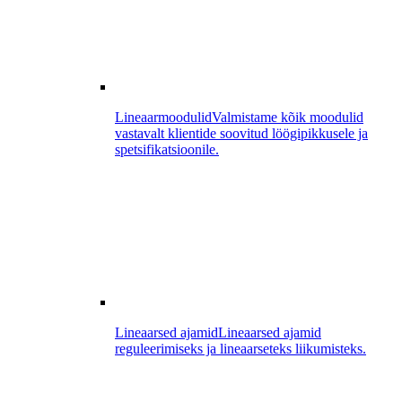
Lineaarmoodulid
Valmistame kõik moodulid
vastavalt klientide soovitud löögipikkusele ja
spetsifikatsioonile.
Lineaarsed ajamid
Lineaarsed ajamid
reguleerimiseks ja lineaarseteks liikumisteks.