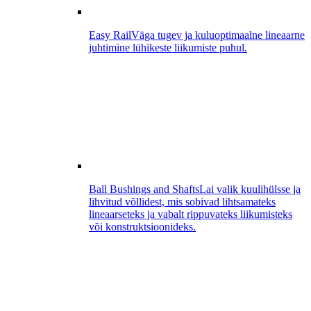
Easy Rail
Väga tugev ja kuluoptimaalne lineaarne
juhtimine lühikeste liikumiste puhul.
Ball Bushings and Shafts
Lai valik kuulihülsse ja
lihvitud võllidest, mis sobivad lihtsamateks
lineaarseteks ja vabalt rippuvateks liikumisteks
või konstruktsioonideks.