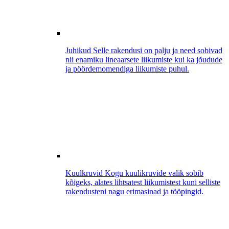
Juhikud
Selle rakendusi on palju ja need sobivad
nii enamiku lineaarsete liikumiste kui ka jõudude
ja pöördemomendiga liikumiste puhul.
Kuulkruvid
Kogu kuulikruvide valik sobib
kõigeks, alates lihtsatest liikumistest kuni selliste
rakendusteni nagu erimasinad ja tööpingid.