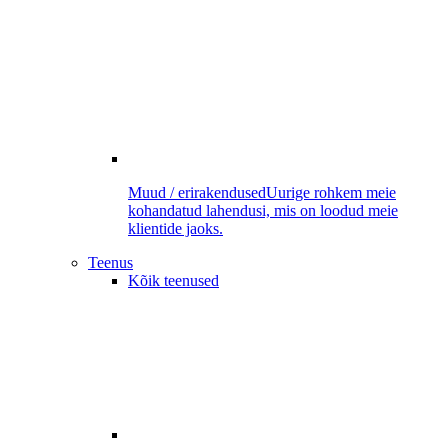
Muud / erirakendused
Uurige rohkem meie
kohandatud lahendusi, mis on loodud meie
klientide jaoks.
Teenus
Kõik teenused