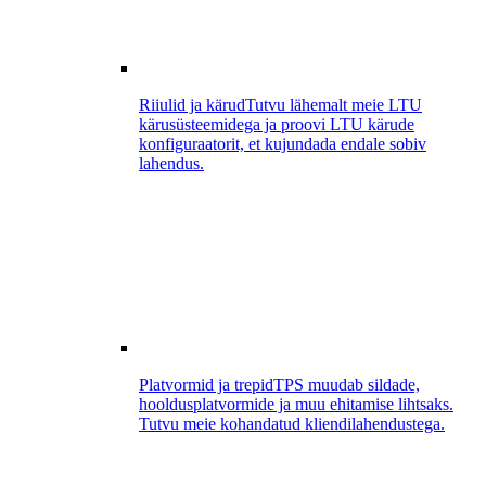
Riiulid ja kärud
Tutvu lähemalt meie LTU
kärusüsteemidega ja proovi LTU kärude
konfiguraatorit, et kujundada endale sobiv
lahendus.
Platvormid ja trepid
TPS muudab sildade,
hooldusplatvormide ja muu ehitamise lihtsaks.
Tutvu meie kohandatud kliendilahendustega.