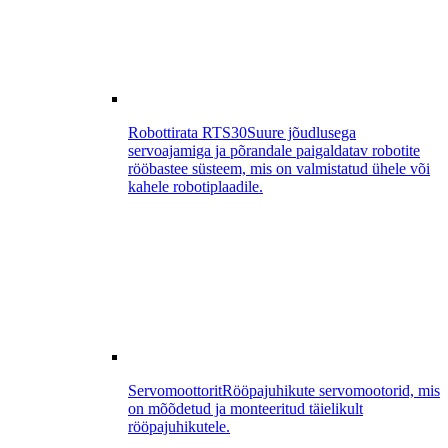
Robottirata RTS30
Suure jõudlusega
servoajamiga ja põrandale paigaldatav robotite
rööbastee süsteem, mis on valmistatud ühele või
kahele robotiplaadile.
Servomoottorit
Rööpajuhikute servomootorid, mis
on mõõdetud ja monteeritud täielikult
rööpajuhikutele.