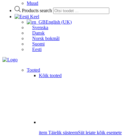
Muud
Products search
Keel
English (UK)
Svenska
Dansk
Norsk bokmål
Suomi
Eesti
Tooted
Kõik tooted
item Täielik süsteem
Siit leiate kõik esemete