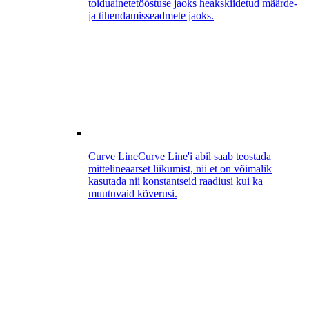
toiduainetetööstuse jaoks heakskiidetud määrde-
ja tihendamisseadmete jaoks.
Curve Line
Curve Line'i abil saab teostada
mittelineaarset liikumist, nii et on võimalik
kasutada nii konstantseid raadiusi kui ka
muutuvaid kõverusi.