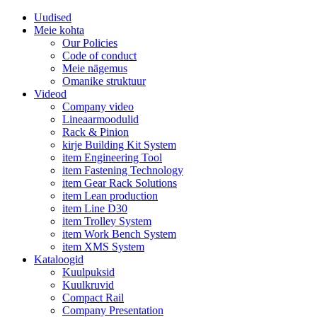
Uudised
Meie kohta
Our Policies
Code of conduct
Meie nägemus
Omanike struktuur
Videod
Company video
Lineaarmoodulid
Rack & Pinion
kirje Building Kit System
item Engineering Tool
item Fastening Technology
item Gear Rack Solutions
item Lean production
item Line D30
item Trolley System
item Work Bench System
item XMS System
Kataloogid
Kuulpuksid
Kuulkruvid
Compact Rail
Company Presentation