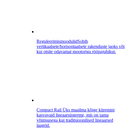
Reguleerimismoodulid
Sobib
vertikaalsete/horisontaalsete rakenduste jaoks või
kui otsite odavamat mootoriga rööpajuhikut.
Compact Rail
Üks maailma kõige kiiremini
kasvavaid lineaarsüsteeme, mis on sama
võimsusega kui traditsioonilised lineaarsed
laagrid.