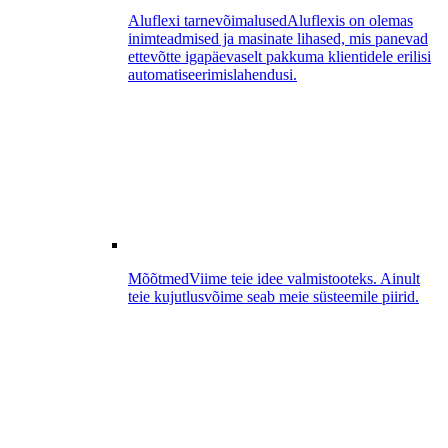
Aluflexi tarnevõimalused
Aluflexis on olemas
inimteadmised ja masinate lihased, mis panevad
ettevõtte igapäevaselt pakkuma klientidele erilisi
automatiseerimislahendusi.
Mõõtmed
Viime teie idee valmistooteks. Ainult
teie kujutlusvõime seab meie süsteemile piirid.