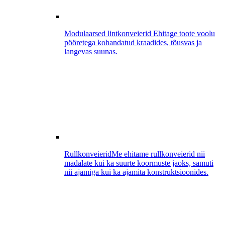
Modulaarsed lintkonveierid
Ehitage toote voolu
pööretega kohandatud kraadides, tõusvas ja
langevas suunas.
Rullkonveierid
Me ehitame rullkonveierid nii
madalate kui ka suurte koormuste jaoks, samuti
nii ajamiga kui ka ajamita konstruktsioonides.