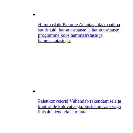
Hammaslatid
Pakume Atlantas, üks maailma
suurimaid, hammasrataste ja hammasrataste
programme koos hammasrataste ja
hammasratastega.
Palettkonveierid
Vähendab rakendamisele ja
kontrollile kuluvat aega. Süsteemi saab väga
lihtsalt laiendada ja muuta.