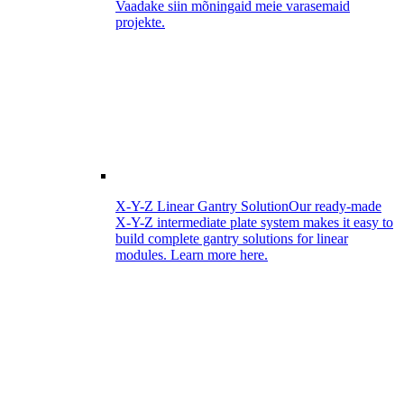
Vaadake siin mõningaid meie varasemaid
projekte.
X-Y-Z Linear Gantry Solution
Our ready-made
X-Y-Z intermediate plate system makes it easy to
build complete gantry solutions for linear
modules. Learn more here.