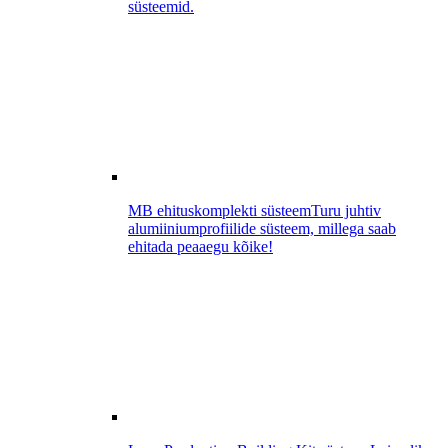
süsteemid.
MB ehituskomplekti süsteem
Turu juhtiv
alumiiniumprofiilide süsteem, millega saab
ehitada peaaegu kõike!