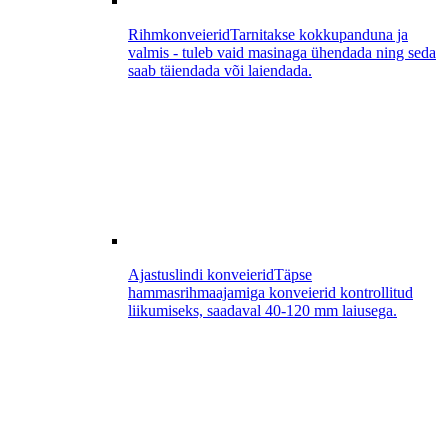
Rihmkonveierid
Tarnitakse kokkupanduna ja
valmis - tuleb vaid masinaga ühendada ning seda
saab täiendada või laiendada.
Ajastuslindi konveierid
Täpse
hammasrihmaajamiga konveierid kontrollitud
liikumiseks, saadaval 40-120 mm laiusega.