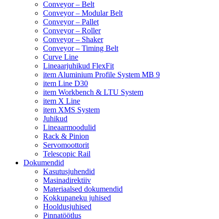
Conveyor – Belt
Conveyor – Modular Belt
Conveyor – Pallet
Conveyor – Roller
Conveyor – Shaker
Conveyor – Timing Belt
Curve Line
Lineaarjuhikud FlexFit
item Aluminium Profile System MB 9
item Line D30
item Workbench & LTU System
item X Line
item XMS System
Juhikud
Lineaarmoodulid
Rack & Pinion
Servomoottorit
Telescopic Rail
Dokumendid
Kasutusjuhendid
Masinadirektiiv
Materiaalsed dokumendid
Kokkupaneku juhised
Hooldusjuhised
Pinnatöötlus