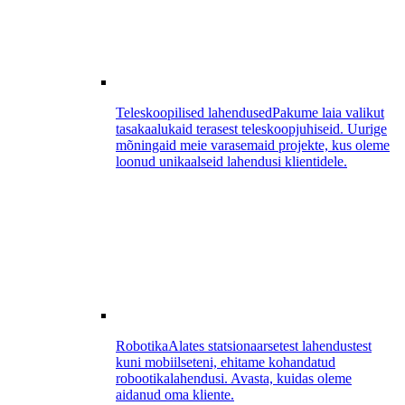
Teleskoopilised lahendused
Pakume laia valikut
tasakaalukaid terasest teleskoopjuhiseid. Uurige
mõningaid meie varasemaid projekte, kus oleme
loonud unikaalseid lahendusi klientidele.
Robotika
Alates statsionaarsetest lahendustest
kuni mobiilseteni, ehitame kohandatud
robootikalahendusi. Avasta, kuidas oleme
aidanud oma kliente.