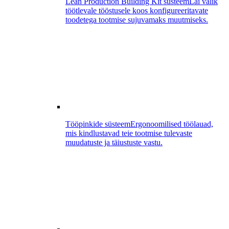
Lean Production Building Kit süsteem
Lai valik
töötlevale tööstusele koos konfigureeritavate
toodetega tootmise sujuvamaks muutmiseks.
Tööpinkide süsteem
Ergonoomilised töölauad,
mis kindlustavad teie tootmise tulevaste
muudatuste ja täiustuste vastu.