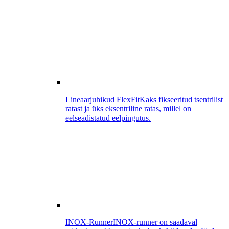
Lineaarjuhikud FlexFit
Kaks fikseeritud tsentrilist
ratast ja üks eksentriline ratas, millel on
eelseadistatud eelpingutus.
INOX-Runner
INOX-runner on saadaval