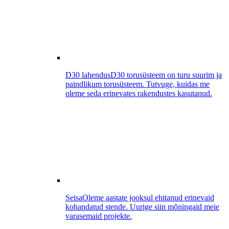
D30 lahendus
D30 torusüsteem on turu suurim ja
paindlikum torusüsteem. Tutvuge, kuidas me
oleme seda erinevates rakendustes kasutanud.
Seisa
Oleme aastate jooksul ehitanud erinevaid
kohandatud stende. Uurige siin mõningaid meie
varasemaid projekte.