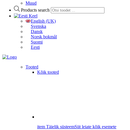
Muud
Products search
Keel
English (UK)
Svenska
Dansk
Norsk bokmål
Suomi
Eesti
Tooted
Kõik tooted
item Täielik süsteem
Siit leiate kõik esemete