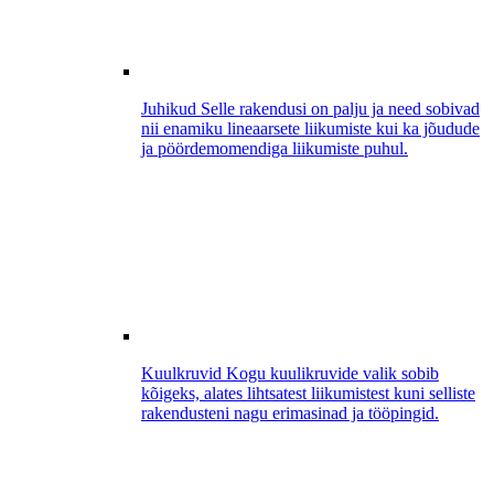
Juhikud
Selle rakendusi on palju ja need sobivad
nii enamiku lineaarsete liikumiste kui ka jõudude
ja pöördemomendiga liikumiste puhul.
Kuulkruvid
Kogu kuulikruvide valik sobib
kõigeks, alates lihtsatest liikumistest kuni selliste
rakendusteni nagu erimasinad ja tööpingid.