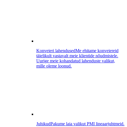
Konveieri lahendused
Me ehitame konveiereid
täielikult vastavalt meie klientide nõudmistele.
Uurige meie kohandatud lahenduste valikut,
mille oleme loonud.
Juhikud
Pakume laia valikut PMI lineaarjuhtmeid.