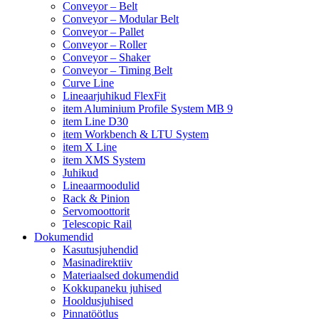
Conveyor – Belt
Conveyor – Modular Belt
Conveyor – Pallet
Conveyor – Roller
Conveyor – Shaker
Conveyor – Timing Belt
Curve Line
Lineaarjuhikud FlexFit
item Aluminium Profile System MB 9
item Line D30
item Workbench & LTU System
item X Line
item XMS System
Juhikud
Lineaarmoodulid
Rack & Pinion
Servomoottorit
Telescopic Rail
Dokumendid
Kasutusjuhendid
Masinadirektiiv
Materiaalsed dokumendid
Kokkupaneku juhised
Hooldusjuhised
Pinnatöötlus