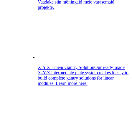
Vaadake siin mõningaid meie varasemaid
projekte.
X-Y-Z Linear Gantry Solution
Our ready-made
X-Y-Z intermediate plate system makes it easy to
build complete gantry solutions for linear
modules. Learn more here.