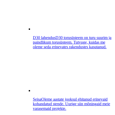
D30 lahendus
D30 torusüsteem on turu suurim ja
paindlikum torusüsteem. Tutvuge, kuidas me
oleme seda erinevates rakendustes kasutanud.
Seisa
Oleme aastate jooksul ehitanud erinevaid
kohandatud stende. Uurige siin mõningaid meie
varasemaid projekte.