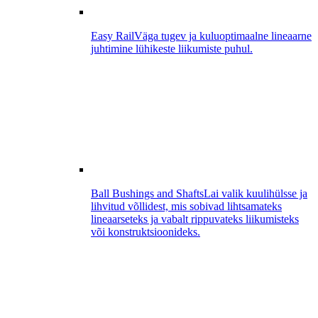
Easy Rail
Väga tugev ja kuluoptimaalne lineaarne
juhtimine lühikeste liikumiste puhul.
Ball Bushings and Shafts
Lai valik kuulihülsse ja
lihvitud võllidest, mis sobivad lihtsamateks
lineaarseteks ja vabalt rippuvateks liikumisteks
või konstruktsioonideks.