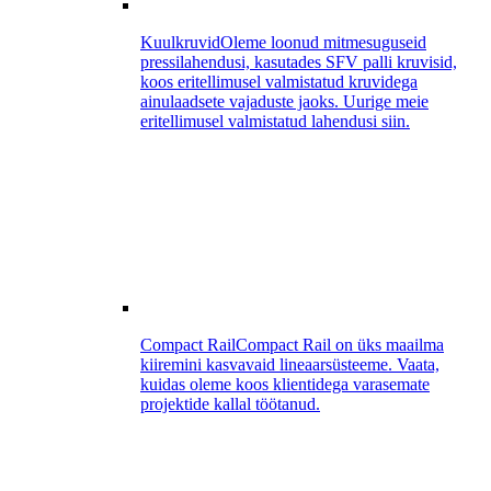
Kuulkruvid
Oleme loonud mitmesuguseid
pressilahendusi, kasutades SFV palli kruvisid,
koos eritellimusel valmistatud kruvidega
ainulaadsete vajaduste jaoks. Uurige meie
eritellimusel valmistatud lahendusi siin.
Compact Rail
Compact Rail on üks maailma
kiiremini kasvavaid lineaarsüsteeme. Vaata,
kuidas oleme koos klientidega varasemate
projektide kallal töötanud.