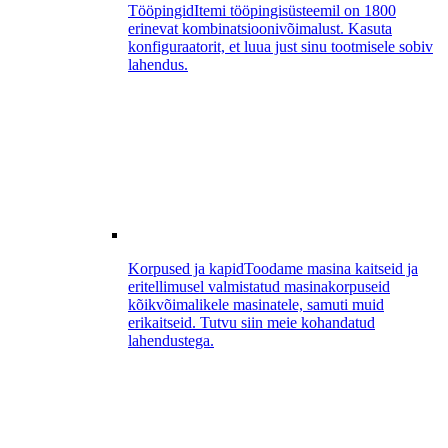
Tööpingid
Itemi tööpingisüsteemil on 1800
erinevat kombinatsioonivõimalust. Kasuta
konfiguraatorit, et luua just sinu tootmisele sobiv
lahendus.
Korpused ja kapid
Toodame masina kaitseid ja
eritellimusel valmistatud masinakorpuseid
kõikvõimalikele masinatele, samuti muid
erikaitseid. Tutvu siin meie kohandatud
lahendustega.