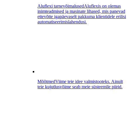
Aluflexi tarnevõimalused
Aluflexis on olemas
inimteadmised ja masinate lihased, mis panevad
ettevõtte igapäevaselt pakkuma klientidele erilisi
automatiseerimislahendusi.
Mõõtmed
Viime teie idee valmistooteks. Ainult
teie kujutlusvõime seab meie süsteemile piirid.