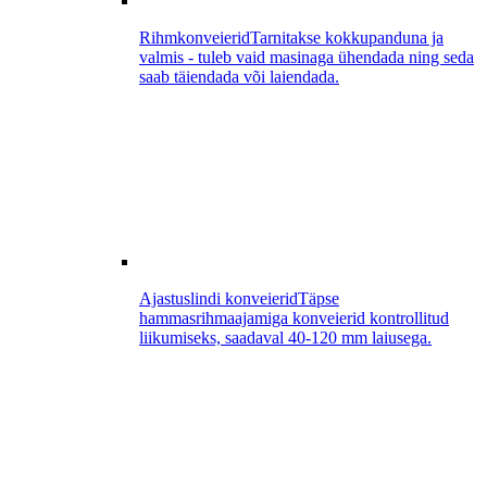
Rihmkonveierid
Tarnitakse kokkupanduna ja
valmis - tuleb vaid masinaga ühendada ning seda
saab täiendada või laiendada.
Ajastuslindi konveierid
Täpse
hammasrihmaajamiga konveierid kontrollitud
liikumiseks, saadaval 40-120 mm laiusega.