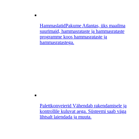
Hammaslatid
Pakume Atlantas, üks maailma
suurimaid, hammasrataste ja hammasrataste
programme koos hammasrataste ja
hammasratastega.
Palettkonveierid
Vähendab rakendamisele ja
kontrollile kuluvat aega. Süsteemi saab väga
lihtsalt laiendada ja muuta.