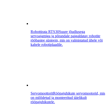
Robottirata RTS30
Suure jõudlusega
servoajamiga ja põrandale paigaldatav robotite
rööbastee süsteem, mis on valmistatud ühele või
kahele robotiplaadile.
Servomoottorit
Rööpajuhikute servomootorid, mis
on mõõdetud ja monteeritud täielikult
rööpajuhikutele.