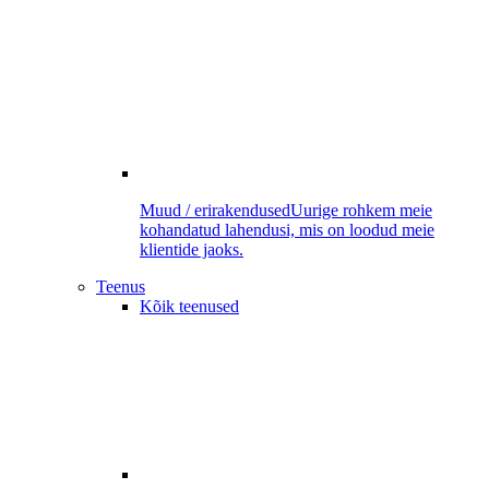
Muud / erirakendused
Uurige rohkem meie
kohandatud lahendusi, mis on loodud meie
klientide jaoks.
Teenus
Kõik teenused