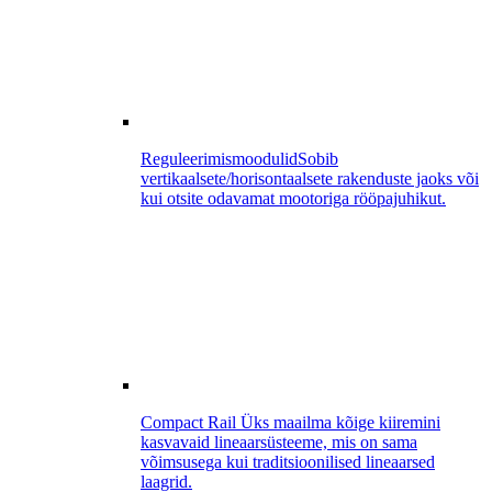
Reguleerimismoodulid
Sobib
vertikaalsete/horisontaalsete rakenduste jaoks või
kui otsite odavamat mootoriga rööpajuhikut.
Compact Rail
Üks maailma kõige kiiremini
kasvavaid lineaarsüsteeme, mis on sama
võimsusega kui traditsioonilised lineaarsed
laagrid.