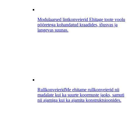
Modulaarsed lintkonveierid
Ehitage toote voolu
pööretega kohandatud kraadides, tõusvas ja
langevas suunas.
Rullkonveierid
Me ehitame rullkonveierid nii
madalate kui ka suurte koormuste jaoks, samuti
nii ajamiga kui ka ajamita konstruktsioonides.