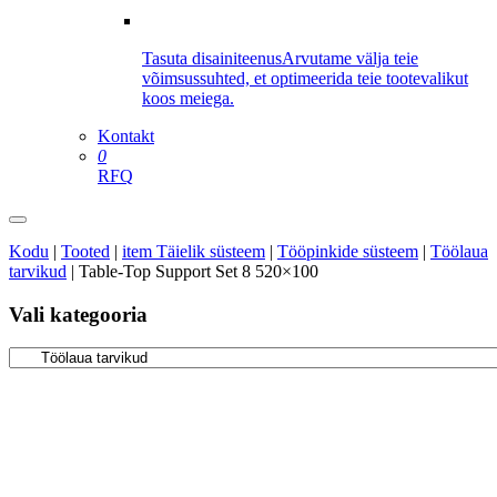
Tasuta disainiteenus
Arvutame välja teie
võimsussuhted, et optimeerida teie tootevalikut
koos meiega.
Kontakt
0
RFQ
Kodu
|
Tooted
|
item Täielik süsteem
|
Tööpinkide süsteem
|
Töölaua
tarvikud
|
Table-Top Support Set 8 520×100
Vali kategooria