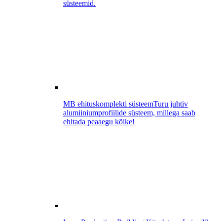
süsteemid.
MB ehituskomplekti süsteem
Turu juhtiv
alumiiniumprofiilide süsteem, millega saab
ehitada peaaegu kõike!