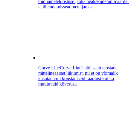
toiduainetetööstuse jaoks heakskiidetud määrde-
ja tihendamisseadmete jaoks.
Curve Line
Curve Line'i abil saab teostada
mittelineaarset liikumist, nii et on võimalik
kasutada nii konstantseid raadiusi kui ka
muutuvaid kõverusi.