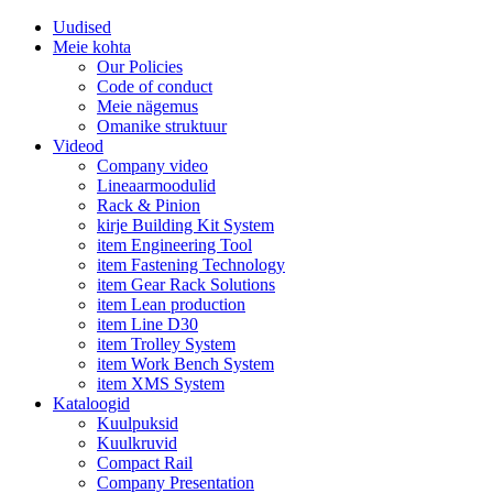
Uudised
Meie kohta
Our Policies
Code of conduct
Meie nägemus
Omanike struktuur
Videod
Company video
Lineaarmoodulid
Rack & Pinion
kirje Building Kit System
item Engineering Tool
item Fastening Technology
item Gear Rack Solutions
item Lean production
item Line D30
item Trolley System
item Work Bench System
item XMS System
Kataloogid
Kuulpuksid
Kuulkruvid
Compact Rail
Company Presentation