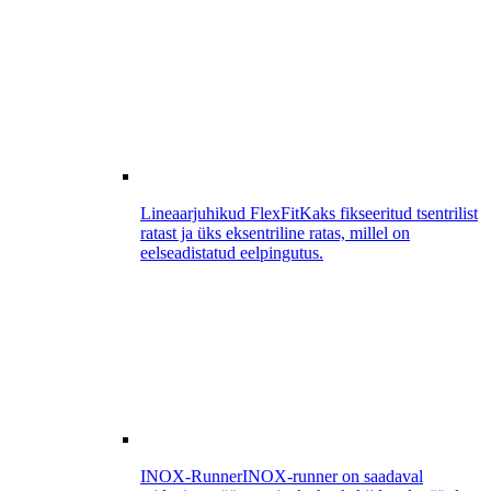
Lineaarjuhikud FlexFit
Kaks fikseeritud tsentrilist
ratast ja üks eksentriline ratas, millel on
eelseadistatud eelpingutus.
INOX-Runner
INOX-runner on saadaval