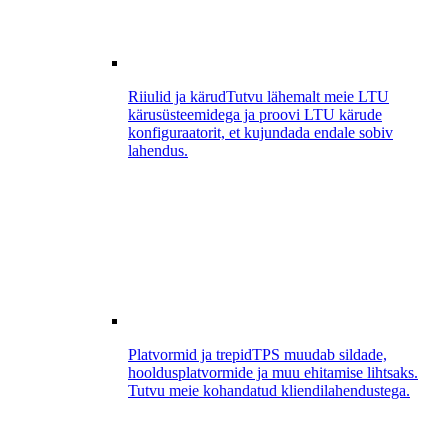
Riiulid ja kärud
Tutvu lähemalt meie LTU
kärusüsteemidega ja proovi LTU kärude
konfiguraatorit, et kujundada endale sobiv
lahendus.
Platvormid ja trepid
TPS muudab sildade,
hooldusplatvormide ja muu ehitamise lihtsaks.
Tutvu meie kohandatud kliendilahendustega.