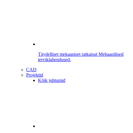
Täydelliset mekaaniset ratkaisut
Mehaanilised
terviklahendused.
CAD
Projektid
Kõik juhtumid