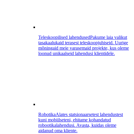
Teleskoopilised lahendused
Pakume laia valikut
tasakaalukaid terasest teleskoopjuhiseid. Uurige
mõningaid meie varasemaid projekte, kus oleme
loonud unikaalseid lahendusi klientidele.
Robotika
Alates statsionaarsetest lahendustest
kuni mobiilseteni, ehitame kohandatud
robootikalahendusi. Avasta, kuidas oleme
aidanud oma kliente.