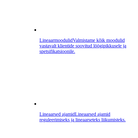
Lineaarmoodulid
Valmistame kõik moodulid
vastavalt klientide soovitud löögipikkusele ja
spetsifikatsioonile.
Lineaarsed ajamid
Lineaarsed ajamid
reguleerimiseks ja lineaarseteks liikumisteks.