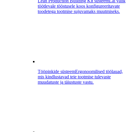
Lean Production Building Kit süsteem
Lai valik
töötlevale tööstusele koos konfigureeritavate
toodetega tootmise sujuvamaks muutmiseks.
Tööpinkide süsteem
Ergonoomilised töölauad,
mis kindlustavad teie tootmise tulevaste
muudatuste ja täiustuste vastu.