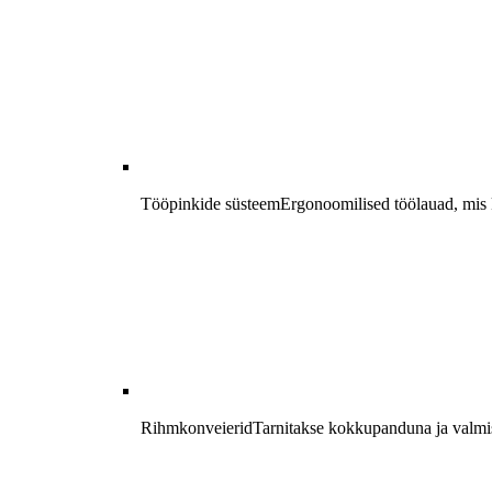
Tööpinkide süsteem
Ergonoomilised töölauad, mis k
Rihmkonveierid
Tarnitakse kokkupanduna ja valmis