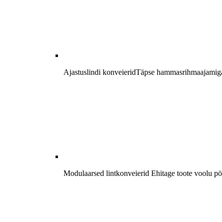
Ajastuslindi konveierid
Täpse hammasrihmaajamiga k
Modulaarsed lintkonveierid
Ehitage toote voolu pö