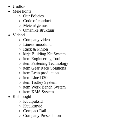
Uudised
Meie kohta
Our Policies
Code of conduct
Meie nägemus
Omanike struktuur
Videod
Company video
Lineaarmoodulid
Rack & Pinion
kirje Building Kit System
item Engineering Tool
item Fastening Technology
item Gear Rack Solutions
item Lean production
item Line D30
item Trolley System
item Work Bench System
item XMS System
Kataloogid
Kuulpuksid
Kuulkruvid
Compact Rail
Company Presentation