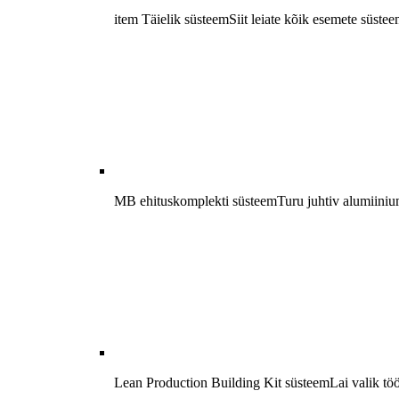
item Täielik süsteem
Siit leiate kõik esemete süstee
MB ehituskomplekti süsteem
Turu juhtiv alumiiniu
Lean Production Building Kit süsteem
Lai valik tö