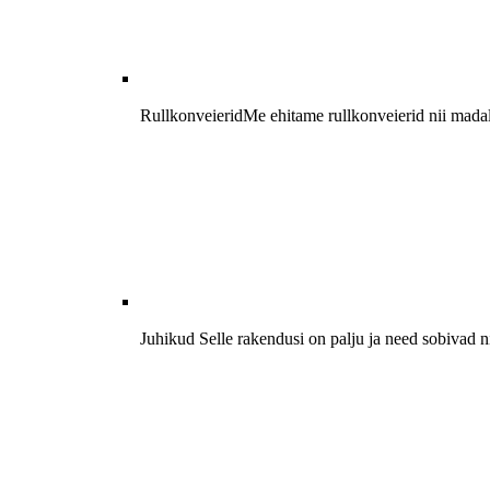
Rullkonveierid
Me ehitame rullkonveierid nii madal
Juhikud
Selle rakendusi on palju ja need sobivad n