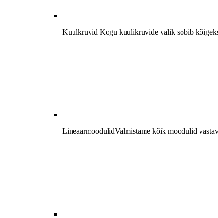
Kuulkruvid
Kogu kuulikruvide valik sobib kõigeks, a
Lineaarmoodulid
Valmistame kõik moodulid vastaval