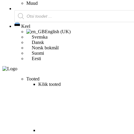
Muud
Products
search
Keel
English (UK)
Svenska
Dansk
Norsk bokmål
Suomi
Eesti
Tooted
Kõik tooted