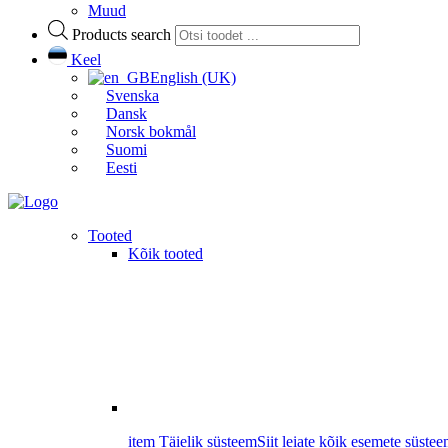
Muud
Products search
Keel
English (UK)
Svenska
Dansk
Norsk bokmål
Suomi
Eesti
Tooted
Kõik tooted
item Täielik süsteem
Siit leiate kõik esemete süstee