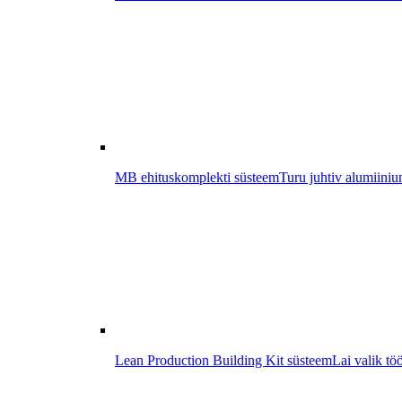
MB ehituskomplekti süsteem
Turu juhtiv alumiiniu
Lean Production Building Kit süsteem
Lai valik tö