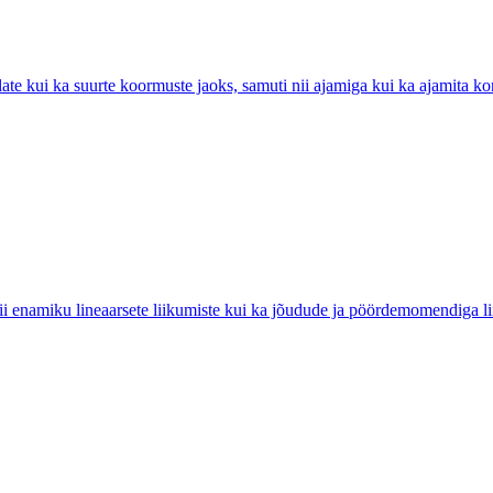
ate kui ka suurte koormuste jaoks, samuti nii ajamiga kui ka ajamita ko
ii enamiku lineaarsete liikumiste kui ka jõudude ja pöördemomendiga li