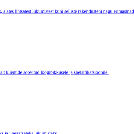
lates lihtsatest liikumistest kuni selliste rakendusteni nagu erimasinad
t klientide soovitud löögipikkusele ja spetsifikatsioonile.
s ja lineaarseteks liikumisteks.