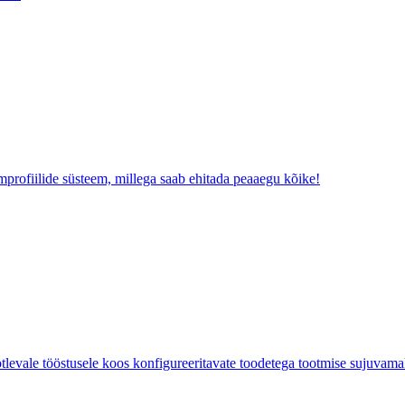
mprofiilide süsteem, millega saab ehitada peaaegu kõike!
ötlevale tööstusele koos konfigureeritavate toodetega tootmise sujuvam