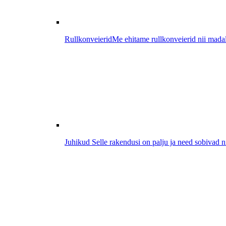
Rullkonveierid
Me ehitame rullkonveierid nii madal
Juhikud
Selle rakendusi on palju ja need sobivad n