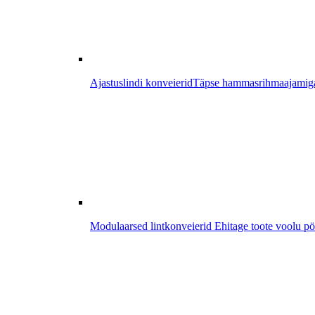
Ajastuslindi konveierid
Täpse hammasrihmaajamiga k
Modulaarsed lintkonveierid
Ehitage toote voolu pö