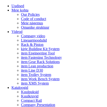
Uudised
Meie kohta
Our Policies
Code of conduct
Meie nägemus
Omanike struktuur
Videod
Company video
Lineaarmoodulid
Rack & Pinion
kirje Building Kit System
item Engineering Tool
item Fastening Technology
item Gear Rack Solutions
item Lean production
item Line D30
item Trolley System
item Work Bench System
item XMS System
Kataloogid
Kuulpuksid
Kuulkruvid
Compact Rail
Company Presentation