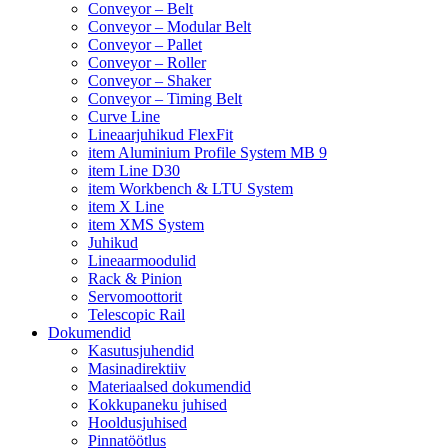
Conveyor – Belt
Conveyor – Modular Belt
Conveyor – Pallet
Conveyor – Roller
Conveyor – Shaker
Conveyor – Timing Belt
Curve Line
Lineaarjuhikud FlexFit
item Aluminium Profile System MB 9
item Line D30
item Workbench & LTU System
item X Line
item XMS System
Juhikud
Lineaarmoodulid
Rack & Pinion
Servomoottorit
Telescopic Rail
Dokumendid
Kasutusjuhendid
Masinadirektiiv
Materiaalsed dokumendid
Kokkupaneku juhised
Hooldusjuhised
Pinnatöötlus