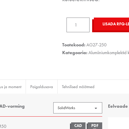
AG27-
LISADA RFQ-L
250-
Ø50
kogus
Tootekood:
AG27-250
Kategooria:
Alumiiniumkomplektid k
us ja moment
Paigaldusava
Tehnilised mõõtmed
AD-vorming
Eelvaade
Ø50