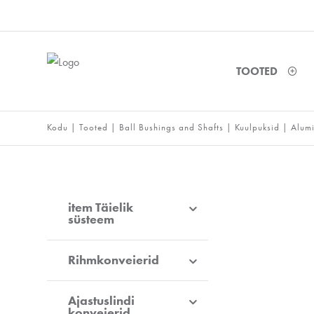
TOOTED
Kodu
|
Tooted
|
Ball Bushings and Shafts
|
Kuulpuksid
|
Alumi
item Täielik
süsteem
Rihmkonveierid
Ajastuslindi
konveierid