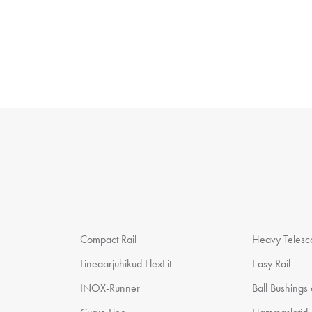
Compact Rail
Heavy Telesco
Lineaarjuhikud FlexFit
Easy Rail
INOX-Runner
Ball Bushings