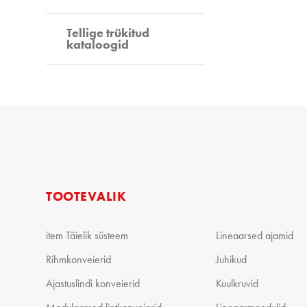
Tellige trükitud
kataloogid
TOOTEVALIK
item Täielik süsteem
Lineaarsed ajamid
Rihmkonveierid
Juhikud
Ajastuslindi konveierid
Kuulkruvid