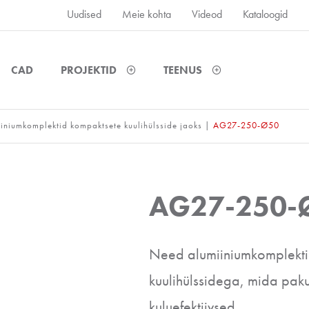
Uudised
Meie kohta
Videod
Kataloogid
CAD
PROJEKTID
TEENUS
iniumkomplektid kompaktsete kuulihülsside jaoks
|
AG27-250-Ø50
AG27-250-
Need alumiiniumkomplekti
kuulihülssidega, mida pak
kuluefektiivsed.