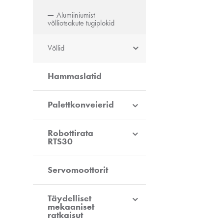
Alumiiniumist
võlliotsakute tugiplokid
Võllid
Hammaslatid
Palettkonveierid
Robottirata
RTS30
Servomoottorit
Täydelliset
mekaaniset
ratkaisut