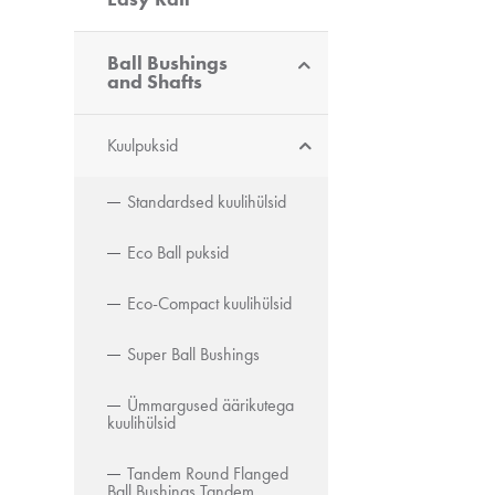
Ball Bushings
and Shafts
Kuulpuksid
Standardsed kuulihülsid
Eco Ball puksid
Eco-Compact kuulihülsid
Super Ball Bushings
Ümmargused äärikutega
kuulihülsid
Tandem Round Flanged
Ball Bushings Tandem