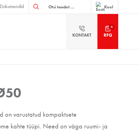
Products
Dokumendid
search
Keel
0
KONTAKT
RFQ
Ø50
d on varustatud kompaktsete
ume kahte tüüpi. Need on väga ruumi- ja