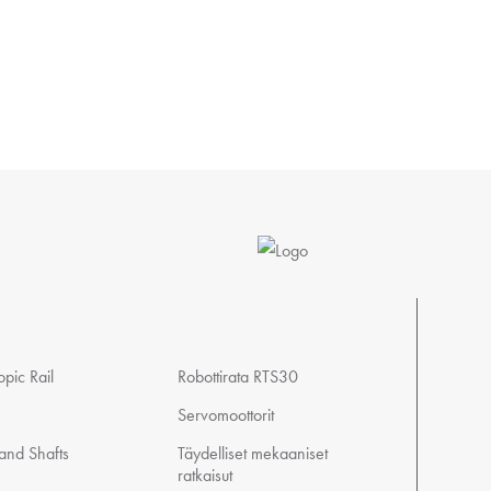
pic Rail
Robottirata RTS30
Servomoottorit
 and Shafts
Täydelliset mekaaniset
ratkaisut