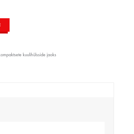
E
ompaktsete kuulihülsside jaoks