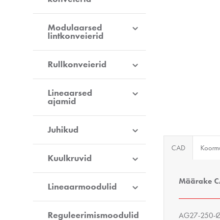
Modulaarsed
lintkonveierid
Rullkonveierid
Lineaarsed
ajamid
Juhikud
CAD
Koorm
Kuulkruvid
Määrake C
Lineaarmoodulid
Reguleerimismoodulid
AG27-250-