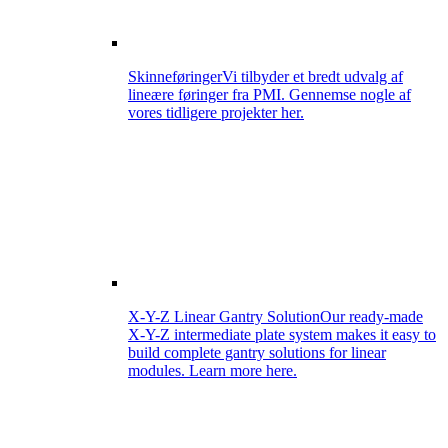
Skinneføringer
Vi tilbyder et bredt udvalg af
lineære føringer fra PMI. Gennemse nogle af
vores tidligere projekter her.
X-Y-Z Linear Gantry Solution
Our ready-made
X-Y-Z intermediate plate system makes it easy to
build complete gantry solutions for linear
modules. Learn more here.