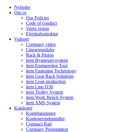
Nyheder
Om os
Our Policies
Code of conduct
Vores vision
Ejerskabsstruktur
Videoer
Company video
Lineærmoduler
Rack & Pinion
item Byggesæt-system
item Engineering Tool
item Fastening Technology
item Gear Rack Solutions
item Lean production
item Line D30
item Trolley System
item Work Bench System
item XMS System
Kataloger
Kuglebøsninger
Kuglegevindspindler
Compact Rail
Company Presentation