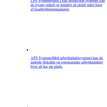
LPS Systemet
Med Lean production systemet kan
du bygge enkelt og intuitivt på stedet uden brug
af bearbejdningsmaskiner.
APS Systemet
Med arbejdspladssystemet kan du
indrette fleksible og ergonomiske arbejdspladser
hvor alt har sin plads.