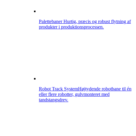
Palettebaner
Hurtig, præcis og robust flytning af
produkter i produktionsprocessen.
Robot Track System
Højtydende robotbane til én
eller flere robotter, gulvmonteret med
tandstangsdrev.