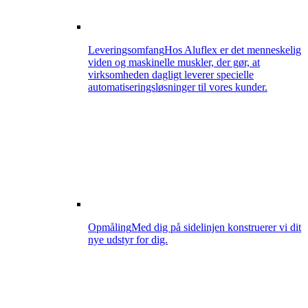
Leveringsomfang
Hos Aluflex er det menneskelig
viden og maskinelle muskler, der gør, at
virksomheden dagligt leverer specielle
automatiseringsløsninger til vores kunder.
Opmåling
Med dig på sidelinjen konstruerer vi dit
nye udstyr for dig.