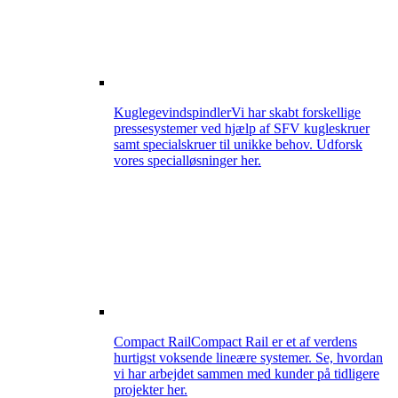
Kuglegevindspindler
Vi har skabt forskellige
pressesystemer ved hjælp af SFV kugleskruer
samt specialskruer til unikke behov. Udforsk
vores specialløsninger her.
Compact Rail
Compact Rail er et af verdens
hurtigst voksende lineære systemer. Se, hvordan
vi har arbejdet sammen med kunder på tidligere
projekter her.