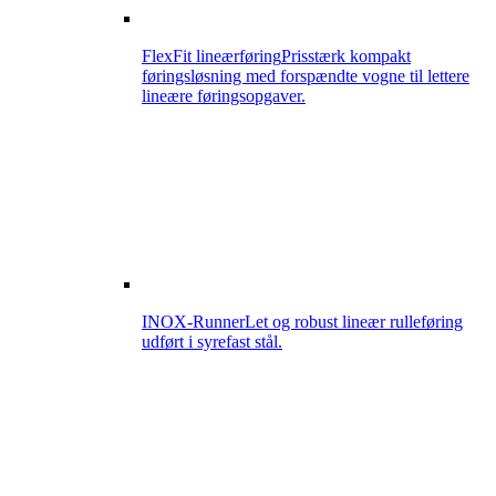
FlexFit lineærføring
Prisstærk kompakt
føringsløsning med forspændte vogne til lettere
lineære føringsopgaver.
INOX-Runner
Let og robust lineær rulleføring
udført i syrefast stål.