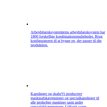
Arbejdsbænksystem
items arbejdsbænksystem har
1800 forskellige kombinationsmuligheder. Brug
konfiguratoren til at bygge en, der passer til din
produktion.
Kapslinger og skabe
Vi producerer
maskinafskærmninger og specialkapslinger til
alle tænkelige maskiner samt andre
specialafskærmninger. Udforsk vores