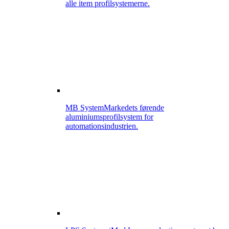
alle item profilsystemerne.
MB System
Markedets førende
aluminiumsprofilsystem for
automationsindustrien.