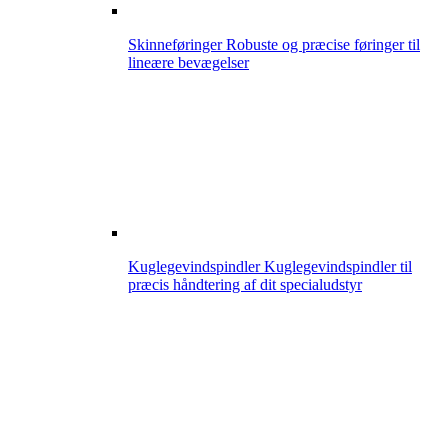
Skinneføringer
Robuste og præcise føringer til
lineære bevægelser
Kuglegevindspindler
Kuglegevindspindler til
præcis håndtering af dit specialudstyr