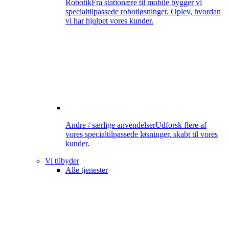
Robotik
Fra stationære til mobile bygger vi
specialtilpassede robotløsninger. Oplev, hvordan
vi har hjulpet vores kunder.
Andre / særlige anvendelser
Udforsk flere af
vores specialtilpassede løsninger, skabt til vores
kunder.
Vi tilbyder
Alle tjenester