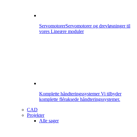
Servomotorer
Servomotorer og drevløsninger til
vores Lineære moduler
Komplette håndteringssystemer
Vi tilbyder
komplette fléraksede håndteringssystemer.
CAD
Projekter
Alle sager