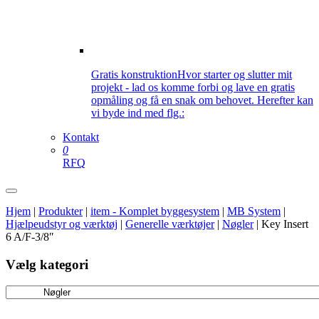
Gratis konstruktion
Hvor starter og slutter mit
projekt - lad os komme forbi og lave en gratis
opmåling og få en snak om behovet. Herefter kan
vi byde ind med flg.:
Kontakt
0
RFQ
Hjem
|
Produkter
|
item - Komplet byggesystem
|
MB System
|
Hjælpeudstyr og værktøj
|
Generelle værktøjer
|
Nøgler
|
Key Insert
6 A/F-3/8″
Vælg kategori