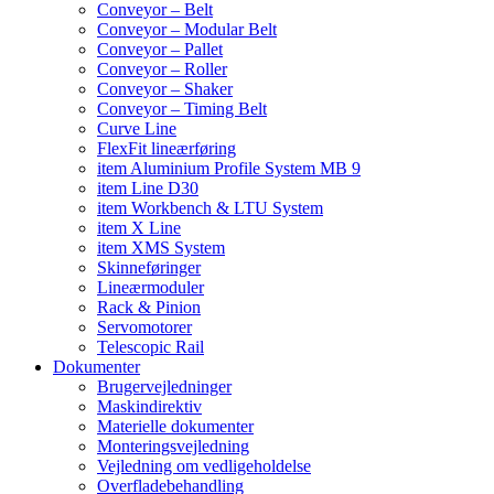
Conveyor – Belt
Conveyor – Modular Belt
Conveyor – Pallet
Conveyor – Roller
Conveyor – Shaker
Conveyor – Timing Belt
Curve Line
FlexFit lineærføring
item Aluminium Profile System MB 9
item Line D30
item Workbench & LTU System
item X Line
item XMS System
Skinneføringer
Lineærmoduler
Rack & Pinion
Servomotorer
Telescopic Rail
Dokumenter
Brugervejledninger
Maskindirektiv
Materielle dokumenter
Monteringsvejledning
Vejledning om vedligeholdelse
Overfladebehandling