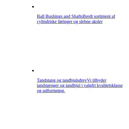
Ball Bushings and Shafts
Bredt sortiment af
cylindriske føringer og slebne aksler
Tandstang og tandhjulsdrev
Vi tilbyder
tandstænger og tandhjul i valgfri kvalitetsklasse
og udformning.