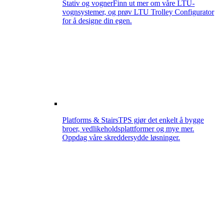
Stativ og vogner
Finn ut mer om våre LTU-
vognsystemer, og prøv LTU Trolley Configurator
for å designe din egen.
Platforms & Stairs
TPS gjør det enkelt å bygge
broer, vedlikeholdsplattformer og mye mer.
Oppdag våre skreddersydde løsninger.