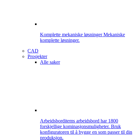
Komplette mekaniske løsninger
Mekaniske
komplette løsninger.
CAD
Prosjekter
Alle saker
Arbeidsbord
items arbeidsbord har 1800
forskjellige kominasjonsmuligheter. Bruk
konfiguratoren til å bygge en som passer til din
produksjon.