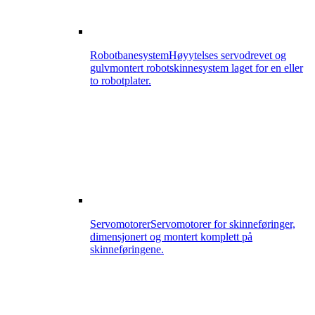
Robotbanesystem
Høyytelses servodrevet og
gulvmontert robotskinnesystem laget for en eller
to robotplater.
Servomotorer
Servomotorer for skinneføringer,
dimensjonert og montert komplett på
skinneføringene.