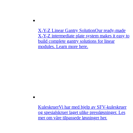
X-Y-Z Linear Gantry Solution
Our ready-made
X-Y-Z intermediate plate system makes it easy to
build complete gantry solutions for linear
modules. Learn more here.
Kuleskruer
Vi har med hjelp av SFV-kuleskruer
og spesialskruer laget ulike pressløsninger. Les
mer om våre tilpassede løsninger her.