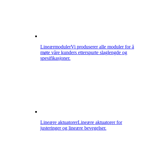
Lineærmoduler
Vi produserer alle moduler for å
møte våre kunders etterspurte slaglengde og
spesifikasjoner.
Lineære aktuatorer
Lineære aktuatorer for
justeringer og lineære bevegelser.