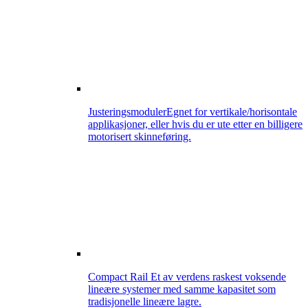
Justeringsmoduler
Egnet for vertikale/horisontale
applikasjoner, eller hvis du er ute etter en billigere
motorisert skinneføring.
Compact Rail
Et av verdens raskest voksende
lineære systemer med samme kapasitet som
tradisjonelle lineære lagre.