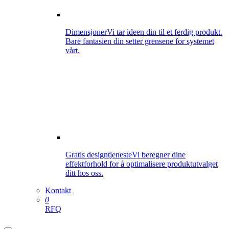
Dimensjoner
Vi tar ideen din til et ferdig produkt.
Bare fantasien din setter grensene for systemet
vårt.
Gratis designtjeneste
Vi beregner dine
effektforhold for å optimalisere produktutvalget
ditt hos oss.
Kontakt
0
RFQ