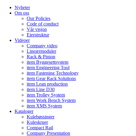
Nyheter
Om oss
Our Policies
Code of conduct
Vår visjon
Eierstruktur
Videoer
Company video
Lineærmoduler
Rack & Pinion
item Byggesettsystem
item Engineering Tool
item Fastening Technology
item Gear Rack Solutions
item Lean production
item Line D30
item Trolley System
item Work Bench System
item XMS System
Kataloger
Kulebøssinger
Kuleskruer
Compact Rail
Company Presentation