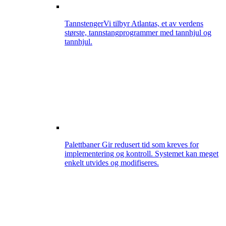
Tannstenger
Vi tilbyr Atlantas, et av verdens
største, tannstangprogrammer med tannhjul og
tannhjul.
Palettbaner
Gir redusert tid som kreves for
implementering og kontroll. Systemet kan meget
enkelt utvides og modifiseres.