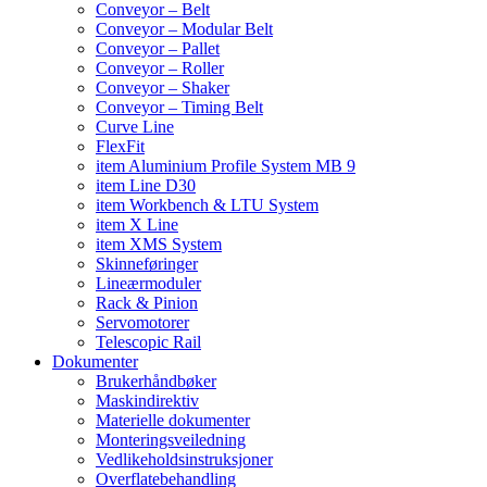
Conveyor – Belt
Conveyor – Modular Belt
Conveyor – Pallet
Conveyor – Roller
Conveyor – Shaker
Conveyor – Timing Belt
Curve Line
FlexFit
item Aluminium Profile System MB 9
item Line D30
item Workbench & LTU System
item X Line
item XMS System
Skinneføringer
Lineærmoduler
Rack & Pinion
Servomotorer
Telescopic Rail
Dokumenter
Brukerhåndbøker
Maskindirektiv
Materielle dokumenter
Monteringsveiledning
Vedlikeholdsinstruksjoner
Overflatebehandling