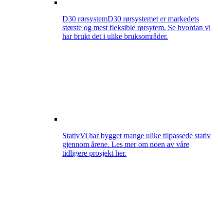
D30 rørsystem
D30 rørsystemet er markedets
største og mest fleksible rørsytem. Se hvordan vi
har brukt det i ulike bruksområder.
Stativ
Vi har bygget mange ulike tilpassede stativ
gjennom årene. Les mer om noen av våre
tidligere prosjekt her.