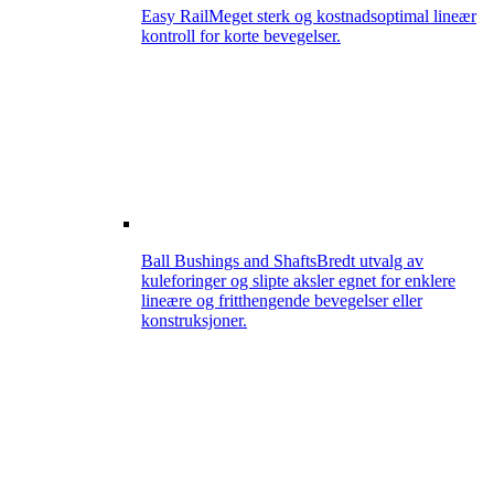
Easy Rail
Meget sterk og kostnadsoptimal lineær
kontroll for korte bevegelser.
Ball Bushings and Shafts
Bredt utvalg av
kuleforinger og slipte aksler egnet for enklere
lineære og fritthengende bevegelser eller
konstruksjoner.