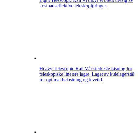
Light Telescopic Rail
Vi tilbyr et bredt utvalg av
kostnadseffektive teleskopføringer.
Heavy Telescopic Rail
Vår sterkeste løsning for
teleskopiske lineære lagre. Laget av kulelagerstål
for optimal belastning og levetid.