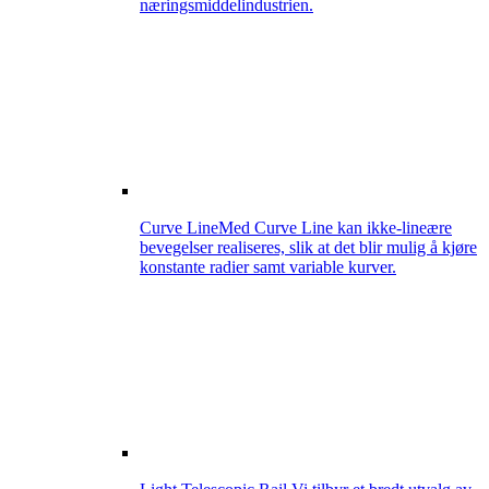
næringsmiddelindustrien.
Curve Line
Med Curve Line kan ikke-lineære
bevegelser realiseres, slik at det blir mulig å kjøre
konstante radier samt variable kurver.