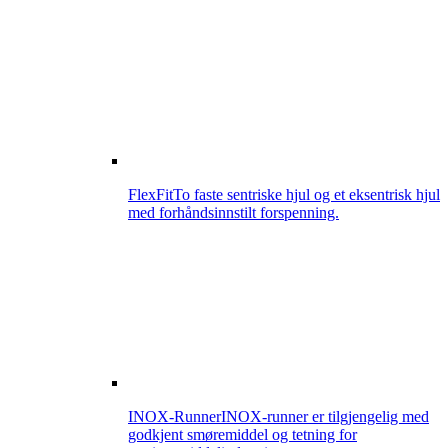
FlexFit
To faste sentriske hjul og et eksentrisk hjul
med forhåndsinnstilt forspenning.
INOX-Runner
INOX-runner er tilgjengelig med
godkjent smøremiddel og tetning for