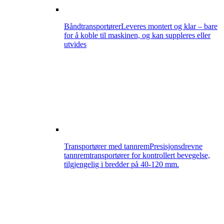
Båndtransportører
Leveres montert og klar – bare
for å koble til maskinen, og kan suppleres eller
utvides
Transportører med tannrem
Presisjonsdrevne
tannremtransportører for kontrollert bevegelse,
tilgjengelig i bredder på 40-120 mm.