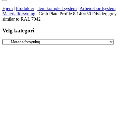
Hjem
|
Produkter
|
item komplett system
|
Arbeidsbordsystem
|
Materialforsyning
|
Grab Plate Profile 8 140×50 Divider, grey
similar to RAL 7042
Velg kategori