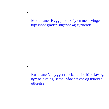
Modulbaner
Bygg produktflyten med svinger i
tilpassede grader, stigende og synkende.
Rullebaner
Vi bygger rullebaner for både lav og
høy belastning, samt i både drevne og udrevne
utførelse.