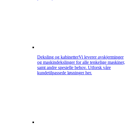
Deksling og kabinetter
Vi leverer avskjerminger
og maskindekslinger for alle tenkelige maskiner,
samt andre spesielle behov. Utforsk våre
kundetilpassede løsninger her.