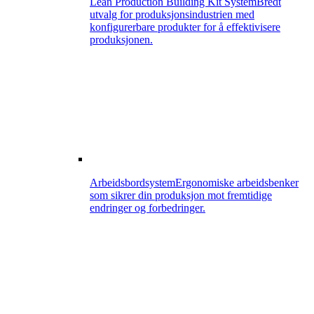
Lean Production Building Kit System
Bredt
utvalg for produksjonsindustrien med
konfigurerbare produkter for å effektivisere
produksjonen.
Arbeidsbordsystem
Ergonomiske arbeidsbenker
som sikrer din produksjon mot fremtidige
endringer og forbedringer.