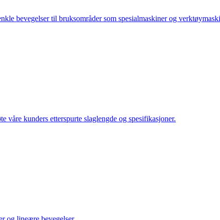
 enkle bevegelser til bruksområder som spesialmaskiner og verktøymaski
te våre kunders etterspurte slaglengde og spesifikasjoner.
er og lineære bevegelser.