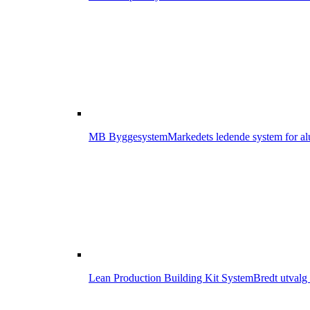
MB Byggesystem
Markedets ledende system for a
Lean Production Building Kit System
Bredt utvalg