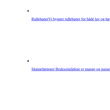
Rullebaner
Vi bygger rullebaner for både lav og hø
Skinneføringer
Bruksområdene er mange og passer i