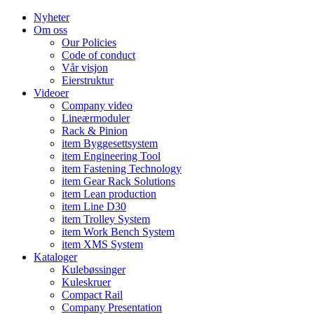
Nyheter
Om oss
Our Policies
Code of conduct
Vår visjon
Eierstruktur
Videoer
Company video
Lineærmoduler
Rack & Pinion
item Byggesettsystem
item Engineering Tool
item Fastening Technology
item Gear Rack Solutions
item Lean production
item Line D30
item Trolley System
item Work Bench System
item XMS System
Kataloger
Kulebøssinger
Kuleskruer
Compact Rail
Company Presentation