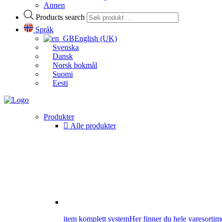
Annen
Products search
Språk
English (UK)
Svenska
Dansk
Norsk bokmål
Suomi
Eesti
Produkter
Alle produkter
item komplett system
Her finner du hele varesortime