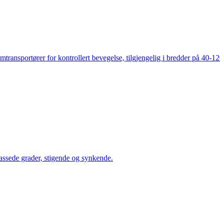
mtransportører for kontrollert bevegelse, tilgjengelig i bredder på 40-
assede grader, stigende og synkende.