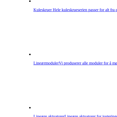
Kuleskruer
Hele kuleskrueserien passer for alt fra
Lineærmoduler
Vi produserer alle moduler for å mø
Lineære aktuatorer
Lineære aktuatorer for justering