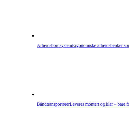
Arbeidsbordsystem
Ergonomiske arbeidsbenker som 
Båndtransportører
Leveres montert og klar – bare fo