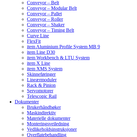
Conveyor – Belt
Conveyor – Modular Belt
Conveyor – Pallet
Conveyor – Roller
Conveyor – Shaker
Conveyor – Timing Belt
Curve Line
FlexFit
item Aluminium Profile System MB 9
item Line D30
item Workbench & LTU System
item X Line
item XMS System
Skinneføringer
Lineærmoduler
Rack & Pinion
Servomotorer
Telescopic Rail
Dokumenter
Brukerhåndbøker
Maskindirektiv
Materielle dokumenter
Monteringsveiledning
Vedlikeholdsinstruksjoner
Overflatebehandling