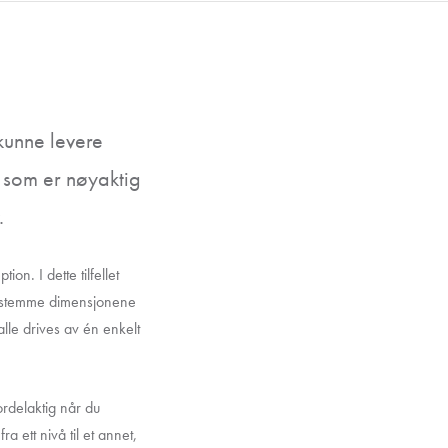
 kunne levere
 som er nøyaktig
.
on. I dette tilfellet
 bestemme dimensjonene
lle drives av én enkelt
fordelaktig når du
a ett nivå til et annet,