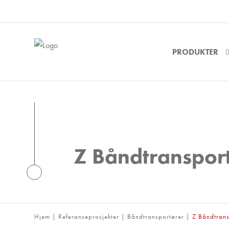
PRODUKTER
Z Båndtranspor
Hjem
|
Referanseprosjekter
|
Båndtransportører
|
Z Båndtrans