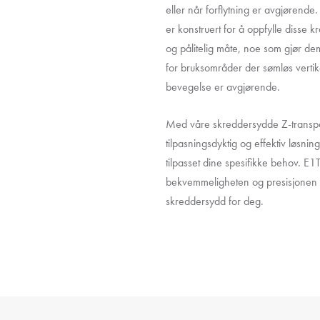
eller når forflytning er avgjørende
er konstruert for å oppfylle disse k
og pålitelig måte, noe som gjør dem 
for bruksområder der sømløs vertikal
bevegelse er avgjørende.
Med våre skreddersydde Z-transpor
tilpasningsdyktig og effektiv løsnin
tilpasset dine spesifikke behov. E
bekvemmeligheten og presisjonen i
skreddersydd for deg.