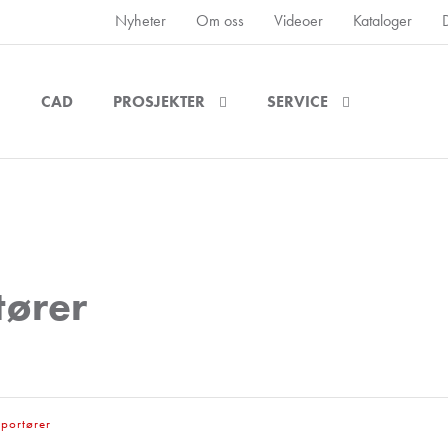
Nyheter
Om oss
Videoer
Kataloger
CAD
PROSJEKTER
SERVICE
tører
portører