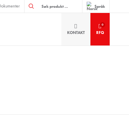
Products
Dokumenter
search
Språk
0
KONTAKT
RFQ