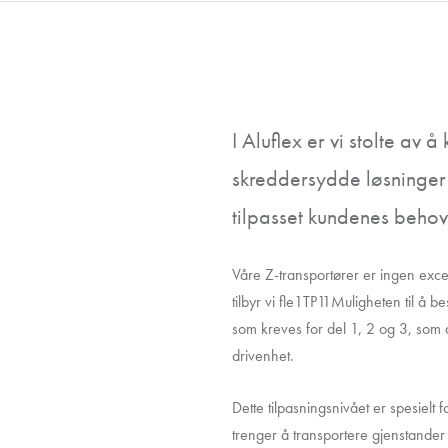
I Aluflex er vi stolte av å
skreddersydde løsninger
tilpasset kundenes behov
Våre Z-transportører er ingen excepti
tilbyr vi fle1TP11Muligheten til å
som kreves for del 1, 2 og 3, som a
drivenhet.
Dette tilpasningsnivået er spesielt 
trenger å transportere gjenstander fr