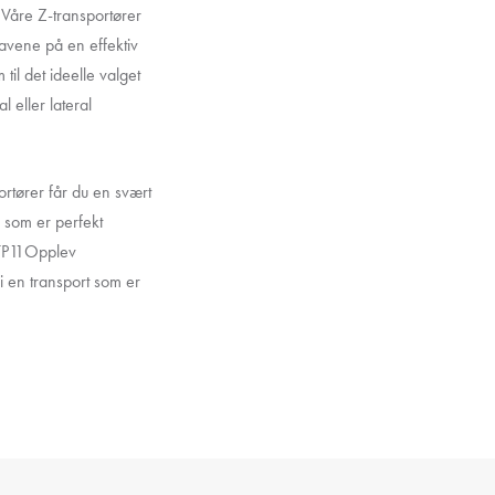
. Våre Z-transportører
ravene på en effektiv
til det ideelle valget
 eller lateral
tører får du en svært
g som er perfekt
1TP11Opplev
 en transport som er